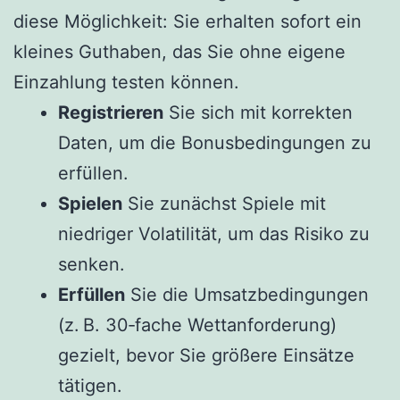
diese Möglichkeit: Sie erhalten sofort ein
kleines Guthaben, das Sie ohne eigene
Einzahlung testen können.
Registrieren
Sie sich mit korrekten
Daten, um die Bonusbedingungen zu
erfüllen.
Spielen
Sie zunächst Spiele mit
niedriger Volatilität, um das Risiko zu
senken.
Erfüllen
Sie die Umsatzbedingungen
(z. B. 30‑fache Wettanforderung)
gezielt, bevor Sie größere Einsätze
tätigen.