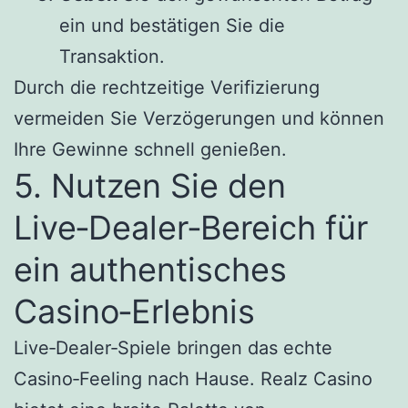
ein und bestätigen Sie die
Transaktion.
Durch die rechtzeitige Verifizierung
vermeiden Sie Verzögerungen und können
Ihre Gewinne schnell genießen.
5. Nutzen Sie den
Live‑Dealer‑Bereich für
ein authentisches
Casino‑Erlebnis
Live‑Dealer‑Spiele bringen das echte
Casino‑Feeling nach Hause. Realz Casino