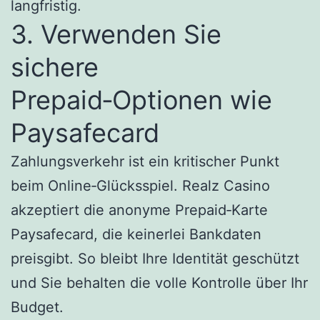
langfristig.
3. Verwenden Sie
sichere
Prepaid‑Optionen wie
Paysafecard
Zahlungsverkehr ist ein kritischer Punkt
beim Online‑Glücksspiel. Realz Casino
akzeptiert die anonyme Prepaid‑Karte
Paysafecard, die keinerlei Bankdaten
preisgibt. So bleibt Ihre Identität geschützt
und Sie behalten die volle Kontrolle über Ihr
Budget.