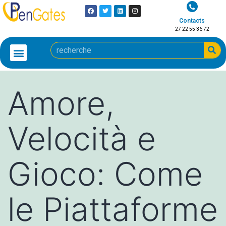
Contacts
27 22 55 36 72
Amore,
Velocità e
Gioco: Come
le Piattaforme