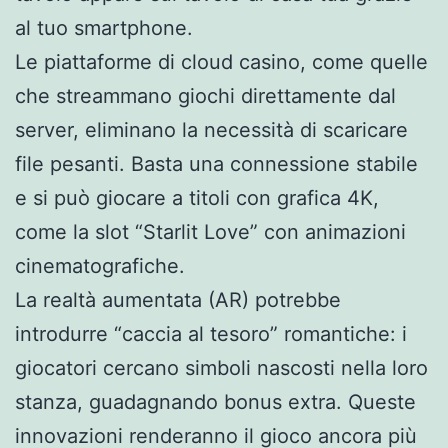
al tuo smartphone.
Le piattaforme di cloud casino, come quelle
che streammano giochi direttamente dal
server, eliminano la necessità di scaricare
file pesanti. Basta una connessione stabile
e si può giocare a titoli con grafica 4K,
come la slot “Starlit Love” con animazioni
cinematografiche.
La realtà aumentata (AR) potrebbe
introdurre “caccia al tesoro” romantiche: i
giocatori cercano simboli nascosti nella loro
stanza, guadagnando bonus extra. Queste
innovazioni renderanno il gioco ancora più