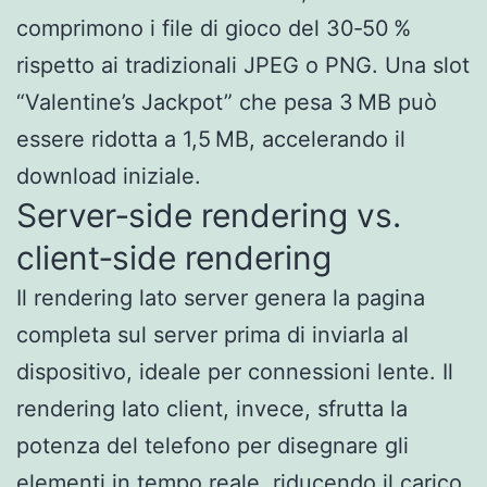
comprimono i file di gioco del 30‑50 %
rispetto ai tradizionali JPEG o PNG. Una slot
“Valentine’s Jackpot” che pesa 3 MB può
essere ridotta a 1,5 MB, accelerando il
download iniziale.
Server‑side rendering vs.
client‑side rendering
Il rendering lato server genera la pagina
completa sul server prima di inviarla al
dispositivo, ideale per connessioni lente. Il
rendering lato client, invece, sfrutta la
potenza del telefono per disegnare gli
elementi in tempo reale, riducendo il carico