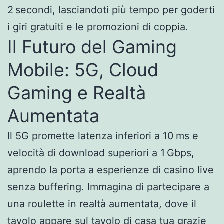
2 secondi, lasciandoti più tempo per goderti
i giri gratuiti e le promozioni di coppia.
Il Futuro del Gaming
Mobile: 5G, Cloud
Gaming e Realtà
Aumentata
Il 5G promette latenza inferiori a 10 ms e
velocità di download superiori a 1 Gbps,
aprendo la porta a esperienze di casino live
senza buffering. Immagina di partecipare a
una roulette in realtà aumentata, dove il
tavolo appare sul tavolo di casa tua grazie