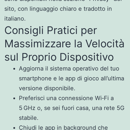
sito, con linguaggio chiaro e tradotto in
italiano.
Consigli Pratici per
Massimizzare la Velocità
sul Proprio Dispositivo
Aggiorna il sistema operativo del tuo
smartphone e le app di gioco all’ultima
versione disponibile.
Preferisci una connessione Wi‑Fi a
5 GHz o, se sei fuori casa, una rete 5G
stabile.
Chiudi le app in background che