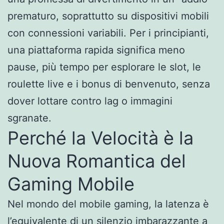
prematuro, soprattutto su dispositivi mobili
con connessioni variabili. Per i principianti,
una piattaforma rapida significa meno
pause, più tempo per esplorare le slot, le
roulette live e i bonus di benvenuto, senza
dover lottare contro lag o immagini
sgranate.
Perché la Velocità è la
Nuova Romantica del
Gaming Mobile
Nel mondo del mobile gaming, la latenza è
l’equivalente di un silenzio imbarazzante a