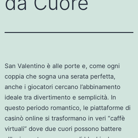
da Cuore
San Valentino è alle porte e, come ogni
coppia che sogna una serata perfetta,
anche i giocatori cercano l’abbinamento
ideale tra divertimento e semplicità. In
questo periodo romantico, le piattaforme di
casinò online si trasformano in veri “caffè
virtuali” dove due cuori possono battere