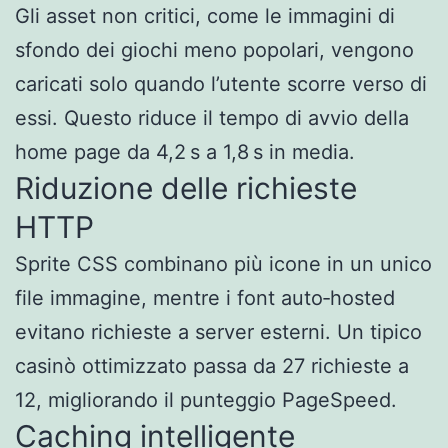
Gli asset non critici, come le immagini di
sfondo dei giochi meno popolari, vengono
caricati solo quando l’utente scorre verso di
essi. Questo riduce il tempo di avvio della
home page da 4,2 s a 1,8 s in media.
Riduzione delle richieste
HTTP
Sprite CSS combinano più icone in un unico
file immagine, mentre i font auto‑hosted
evitano richieste a server esterni. Un tipico
casinò ottimizzato passa da 27 richieste a
12, migliorando il punteggio PageSpeed.
Caching intelligente