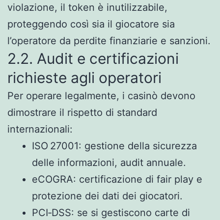
violazione, il token è inutilizzabile,
proteggendo così sia il giocatore sia
l’operatore da perdite finanziarie e sanzioni.
2.2. Audit e certificazioni
richieste agli operatori
Per operare legalmente, i casinò devono
dimostrare il rispetto di standard
internazionali:
ISO 27001: gestione della sicurezza
delle informazioni, audit annuale.
eCOGRA: certificazione di fair play e
protezione dei dati dei giocatori.
PCI‑DSS: se si gestiscono carte di