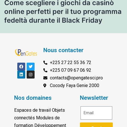
Come scegliere i giochi da casinò
online perfetti per il tuo programma
fedeltà durante il Black Friday
Nous contacter
+225 27 22 55 36 72
+225 07 09 67 06 92
contacts@opengatesci.pro
Cocody Faya Genie 2000
Nos domaines
Newsletter
Espaces de travail Objets
connectés Modules de
formation Développement