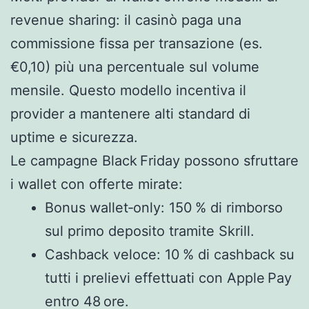
revenue sharing: il casinò paga una
commissione fissa per transazione (es.
€0,10) più una percentuale sul volume
mensile. Questo modello incentiva il
provider a mantenere alti standard di
uptime e sicurezza.
Le campagne Black Friday possono sfruttare
i wallet con offerte mirate:
Bonus wallet‑only: 150 % di rimborso
sul primo deposito tramite Skrill.
Cashback veloce: 10 % di cashback su
tutti i prelievi effettuati con Apple Pay
entro 48 ore.