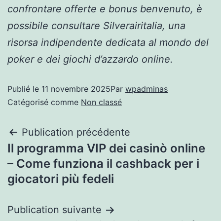
confrontare offerte e bonus benvenuto, è
possibile consultare Silverairitalia, una
risorsa indipendente dedicata al mondo del
poker e dei giochi d’azzardo online.
Publié le
11 novembre 2025
Par
wpadminas
Catégorisé comme
Non classé
Publication précédente
Il programma VIP dei casinò online
– Come funziona il cashback per i
giocatori più fedeli
Publication suivante