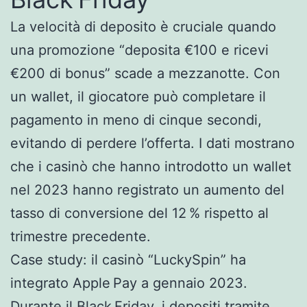
La velocità di deposito è cruciale quando
una promozione “deposita €100 e ricevi
€200 di bonus” scade a mezzanotte. Con
un wallet, il giocatore può completare il
pagamento in meno di cinque secondi,
evitando di perdere l’offerta. I dati mostrano
che i casinò che hanno introdotto un wallet
nel 2023 hanno registrato un aumento del
tasso di conversione del 12 % rispetto al
trimestre precedente.
Case study: il casinò “LuckySpin” ha
integrato Apple Pay a gennaio 2023.
Durante il Black Friday, i depositi tramite