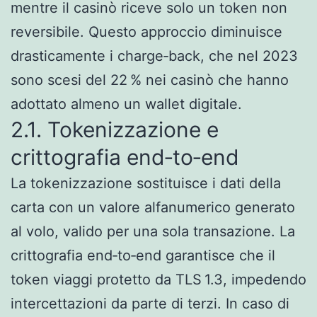
mentre il casinò riceve solo un token non
reversibile. Questo approccio diminuisce
drasticamente i charge‑back, che nel 2023
sono scesi del 22 % nei casinò che hanno
adottato almeno un wallet digitale.
2.1. Tokenizzazione e
crittografia end‑to‑end
La tokenizzazione sostituisce i dati della
carta con un valore alfanumerico generato
al volo, valido per una sola transazione. La
crittografia end‑to‑end garantisce che il
token viaggi protetto da TLS 1.3, impedendo
intercettazioni da parte di terzi. In caso di