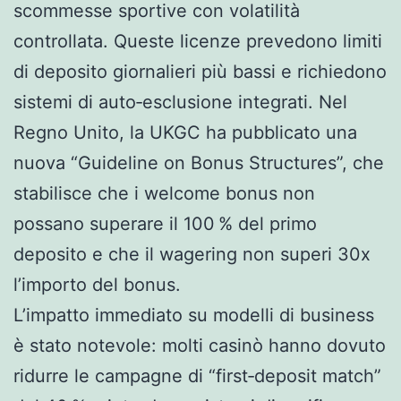
scommesse sportive con volatilità
controllata. Queste licenze prevedono limiti
di deposito giornalieri più bassi e richiedono
sistemi di auto‑esclusione integrati. Nel
Regno Unito, la UKGC ha pubblicato una
nuova “Guideline on Bonus Structures”, che
stabilisce che i welcome bonus non
possano superare il 100 % del primo
deposito e che il wagering non superi 30x
l’importo del bonus.
L’impatto immediato su modelli di business
è stato notevole: molti casinò hanno dovuto
ridurre le campagne di “first‑deposit match”