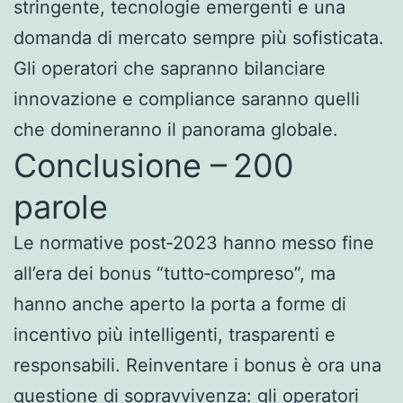
stringente, tecnologie emergenti e una
domanda di mercato sempre più sofisticata.
Gli operatori che sapranno bilanciare
innovazione e compliance saranno quelli
che domineranno il panorama globale.
Conclusione – 200
parole
Le normative post‑2023 hanno messo fine
all’era dei bonus “tutto‑compreso”, ma
hanno anche aperto la porta a forme di
incentivo più intelligenti, trasparenti e
responsabili. Reinventare i bonus è ora una
questione di sopravvivenza: gli operatori