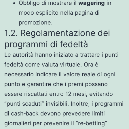
Obbligo di mostrare il
wagering
in
modo esplicito nella pagina di
promozione.
1.2. Regolamentazione dei
programmi di fedeltà
Le autorità hanno iniziato a trattare i punti
fedeltà come valuta virtuale. Ora è
necessario indicare il valore reale di ogni
punto e garantire che i premi possano
essere riscattati entro 12 mesi, evitando
“punti scaduti” invisibili. Inoltre, i programmi
di cash‑back devono prevedere limiti
giornalieri per prevenire il “re‑betting”