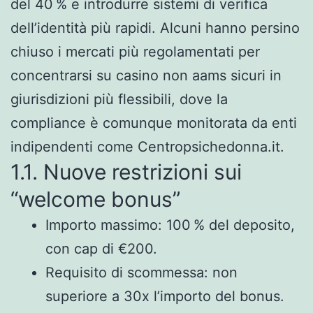
del 40 % e introdurre sistemi di verifica
dell’identità più rapidi. Alcuni hanno persino
chiuso i mercati più regolamentati per
concentrarsi su casino non aams sicuri in
giurisdizioni più flessibili, dove la
compliance è comunque monitorata da enti
indipendenti come Centropsichedonna.it.
1.1. Nuove restrizioni sui
“welcome bonus”
Importo massimo: 100 % del deposito,
con cap di €200.
Requisito di scommessa: non
superiore a 30x l’importo del bonus.