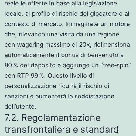
reale le offerte in base alla legislazione
locale, al profilo di rischio del giocatore e al
contesto di mercato. Immaginate un motore
che, rilevando una visita da una regione
con wagering massimo di 20x, ridimensiona
automaticamente il bonus di benvenuto a
80 % del deposito e aggiunge un “free‑spin”
con RTP 99 %. Questo livello di
personalizzazione ridurrà il rischio di
sanzioni e aumenterà la soddisfazione
dell’utente.
7.2. Regolamentazione
transfrontaliera e standard