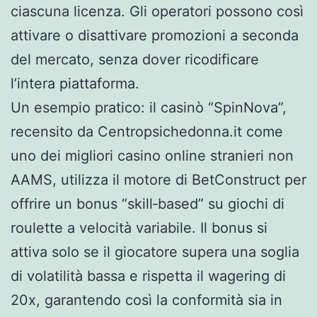
ciascuna licenza. Gli operatori possono così
attivare o disattivare promozioni a seconda
del mercato, senza dover ricodificare
l’intera piattaforma.
Un esempio pratico: il casinò “SpinNova”,
recensito da Centropsichedonna.it come
uno dei migliori casino online stranieri non
AAMS, utilizza il motore di BetConstruct per
offrire un bonus “skill‑based” su giochi di
roulette a velocità variabile. Il bonus si
attiva solo se il giocatore supera una soglia
di volatilità bassa e rispetta il wagering di
20x, garantendo così la conformità sia in