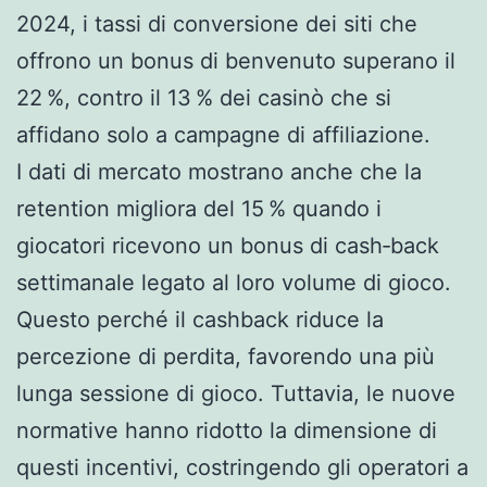
2024, i tassi di conversione dei siti che
offrono un bonus di benvenuto superano il
22 %, contro il 13 % dei casinò che si
affidano solo a campagne di affiliazione.
I dati di mercato mostrano anche che la
retention migliora del 15 % quando i
giocatori ricevono un bonus di cash‑back
settimanale legato al loro volume di gioco.
Questo perché il cashback riduce la
percezione di perdita, favorendo una più
lunga sessione di gioco. Tuttavia, le nuove
normative hanno ridotto la dimensione di
questi incentivi, costringendo gli operatori a