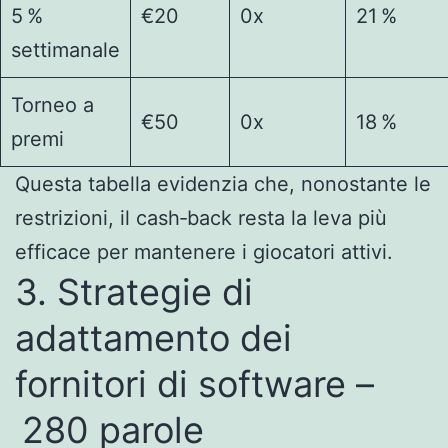
5 %
€20
0x
21 %
settimanale
Torneo a
€50
0x
18 %
premi
Questa tabella evidenzia che, nonostante le
restrizioni, il cash‑back resta la leva più
efficace per mantenere i giocatori attivi.
3. Strategie di
adattamento dei
fornitori di software –
280 parole