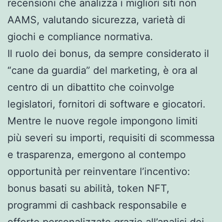
recensioni che analizza i migliori siti non
AAMS, valutando sicurezza, varietà di
giochi e compliance normativa.
Il ruolo dei bonus, da sempre considerato il
“cane da guardia” del marketing, è ora al
centro di un dibattito che coinvolge
legislatori, fornitori di software e giocatori.
Mentre le nuove regole impongono limiti
più severi su importi, requisiti di scommessa
e trasparenza, emergono al contempo
opportunità per reinventare l’incentivo:
bonus basati su abilità, token NFT,
programmi di cashback responsabile e