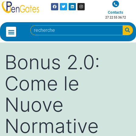
Contacts
27 22 55 36 72
Bonus 2.0:
Come le
Nuove
Normative