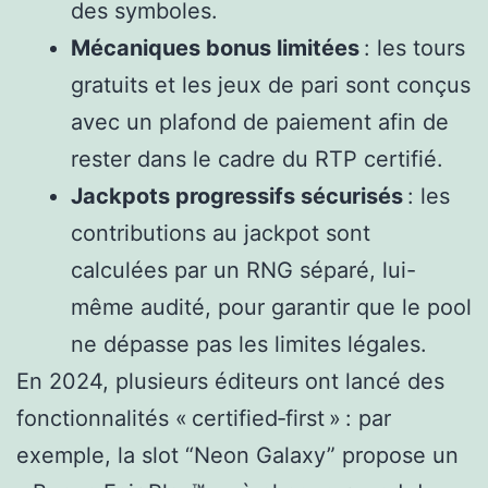
des symboles.
Mécaniques bonus limitées
: les tours
gratuits et les jeux de pari sont conçus
avec un plafond de paiement afin de
rester dans le cadre du RTP certifié.
Jackpots progressifs sécurisés
: les
contributions au jackpot sont
calculées par un RNG séparé, lui-
même audité, pour garantir que le pool
ne dépasse pas les limites légales.
En 2024, plusieurs éditeurs ont lancé des
fonctionnalités « certified‑first » : par
exemple, la slot “Neon Galaxy” propose un