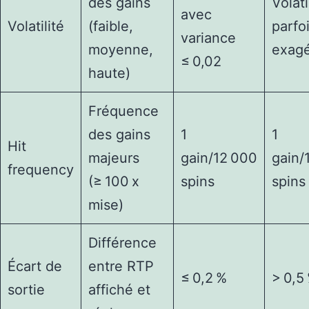
des gains
Volati
avec
Volatilité
(faible,
parfo
variance
moyenne,
exag
≤ 0,02
haute)
Fréquence
des gains
1
1
Hit
majeurs
gain/12 000
gain/
frequency
(≥ 100 x
spins
spins
mise)
Différence
Écart de
entre RTP
≤ 0,2 %
> 0,5
sortie
affiché et