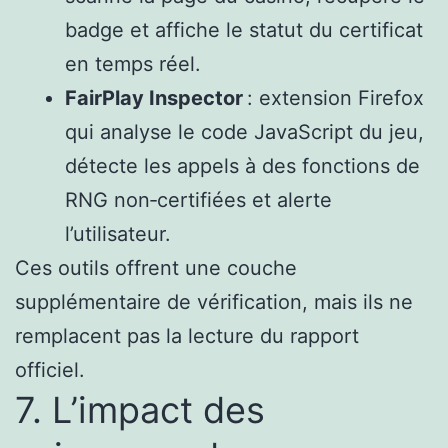
badge et affiche le statut du certificat
en temps réel.
FairPlay Inspector
: extension Firefox
qui analyse le code JavaScript du jeu,
détecte les appels à des fonctions de
RNG non‑certifiées et alerte
l’utilisateur.
Ces outils offrent une couche
supplémentaire de vérification, mais ils ne
remplacent pas la lecture du rapport
officiel.
7. L’impact des