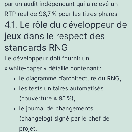
par un audit indépendant qui a relevé un
RTP réel de 96,7 % pour les titres phares.
4.1. Le rôle du développeur de
jeux dans le respect des
standards RNG
Le développeur doit fournir un
« white‑paper » détaillé contenant :
le diagramme d’architecture du RNG,
les tests unitaires automatisés
(couverture ≥ 95 %),
le journal de changements
(changelog) signé par le chef de
projet.