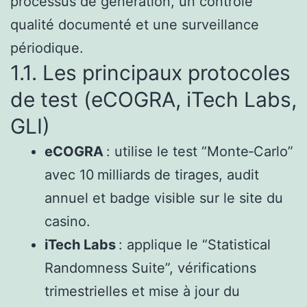
processus de génération, un contrôle
qualité documenté et une surveillance
périodique.
1.1. Les principaux protocoles
de test (eCOGRA, iTech Labs,
GLI)
eCOGRA
: utilise le test “Monte‑Carlo”
avec 10 milliards de tirages, audit
annuel et badge visible sur le site du
casino.
iTech Labs
: applique le “Statistical
Randomness Suite”, vérifications
trimestrielles et mise à jour du