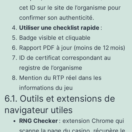
cet ID sur le site de l’organisme pour
confirmer son authenticité.
Utiliser une checklist rapide
:
Badge visible et cliquable
Rapport PDF à jour (moins de 12 mois)
ID de certificat correspondant au
registre de l’organisme
Mention du RTP réel dans les
informations du jeu
6.1. Outils et extensions de
navigateur utiles
RNG Checker
: extension Chrome qui
scanne la page du casino, récupère le