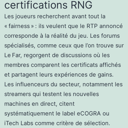
certifications RNG
Les joueurs recherchent avant tout la
« fairness » : ils veulent que le RTP annoncé
corresponde à la réalité du jeu. Les forums
spécialisés, comme ceux que l’on trouve sur
Le Far, regorgent de discussions où les
membres comparent les certificats affichés
et partagent leurs expériences de gains.
Les influenceurs du secteur, notamment les
streamers qui testent les nouvelles
machines en direct, citent
systématiquement le label eCOGRA ou
iTech Labs comme critère de sélection.