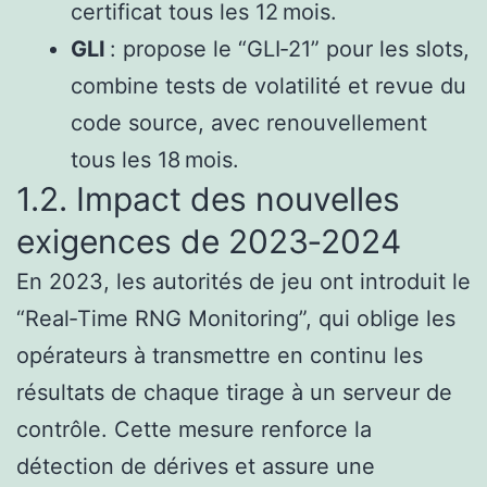
certificat tous les 12 mois.
GLI
: propose le “GLI‑21” pour les slots,
combine tests de volatilité et revue du
code source, avec renouvellement
tous les 18 mois.
1.2. Impact des nouvelles
exigences de 2023‑2024
En 2023, les autorités de jeu ont introduit le
“Real‑Time RNG Monitoring”, qui oblige les
opérateurs à transmettre en continu les
résultats de chaque tirage à un serveur de
contrôle. Cette mesure renforce la
détection de dérives et assure une