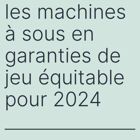
les machines
à sous en
garanties de
jeu équitable
pour 2024