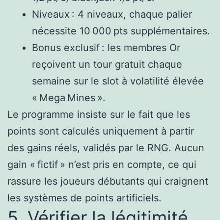
Niveaux : 4 niveaux, chaque palier
nécessite 10 000 pts supplémentaires.
Bonus exclusif : les membres Or
reçoivent un tour gratuit chaque
semaine sur le slot à volatilité élevée
« Mega Mines ».
Le programme insiste sur le fait que les
points sont calculés uniquement à partir
des gains réels, validés par le RNG. Aucun
gain « fictif » n’est pris en compte, ce qui
rassure les joueurs débutants qui craignent
les systèmes de points artificiels.
5. Vérifier la légitimité