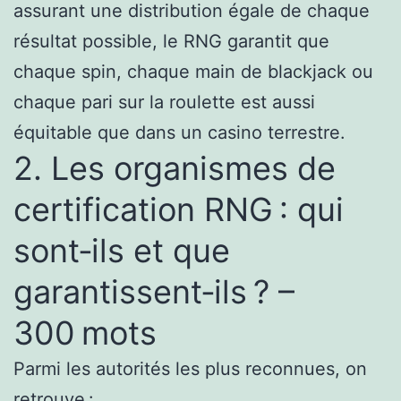
assurant une distribution égale de chaque
résultat possible, le RNG garantit que
chaque spin, chaque main de blackjack ou
chaque pari sur la roulette est aussi
équitable que dans un casino terrestre.
2. Les organismes de
certification RNG : qui
sont‑ils et que
garantissent‑ils ? –
300 mots
Parmi les autorités les plus reconnues, on
retrouve :