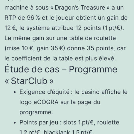
machine à sous « Dragon’s Treasure » a un
RTP de 96 % et le joueur obtient un gain de
12 €, le système attribue 12 points (1 pt/€).
Le même gain sur une table de roulette
(mise 10 €, gain 35 €) donne 35 points, car
le coefficient de la table est plus élevé.
Étude de cas – Programme
« StarClub »
Exigence d’équité : le casino affiche le
logo eCOGRA sur la page du
programme.
Points par jeu : slots 1 pt/€, roulette
1,2 pt/€, blackjack 1,5 pt/€.