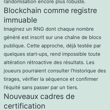
randomisation encore plus robuste.
Blockchain comme registre
immuable
Imaginez un RNG dont chaque nombre
généré est inscrit sur une chaîne de blocs
publique. Cette approche, déjà testée par
quelques start‑ups, rend impossible toute
altération rétroactive des résultats. Les
joueurs pourraient consulter l’historique des
tirages, vérifier la séquence et confirmer
l’équité sans passer par un tiers.
Nouveaux cadres de
certification