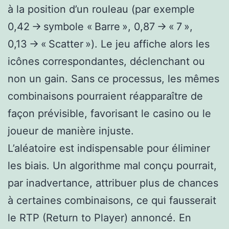
à la position d’un rouleau (par exemple
0,42 → symbole « Barre », 0,87 → « 7 »,
0,13 → « Scatter »). Le jeu affiche alors les
icônes correspondantes, déclenchant ou
non un gain. Sans ce processus, les mêmes
combinaisons pourraient réapparaître de
façon prévisible, favorisant le casino ou le
joueur de manière injuste.
L’aléatoire est indispensable pour éliminer
les biais. Un algorithme mal conçu pourrait,
par inadvertance, attribuer plus de chances
à certaines combinaisons, ce qui fausserait
le RTP (Return to Player) annoncé. En