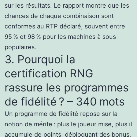
sur les résultats. Le rapport montre que les
chances de chaque combinaison sont
conformes au RTP déclaré, souvent entre
95 % et 98 % pour les machines à sous
populaires.
3. Pourquoi la
certification RNG
rassure les programmes
de fidélité ? – 340 mots
Un programme de fidélité repose sur la
notion de mérite : plus le joueur mise, plus il
accumule de points, débloquant des bonus,