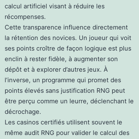
calcul artificiel visant à réduire les
récompenses.
Cette transparence influence directement
la rétention des novices. Un joueur qui voit
ses points croître de façon logique est plus
enclin à rester fidèle, à augmenter son
dépôt et à explorer d’autres jeux. À
l’inverse, un programme qui promet des
points élevés sans justification RNG peut
être perçu comme un leurre, déclenchant le
décrochage.
Les casinos certifiés utilisent souvent le
même audit RNG pour valider le calcul des