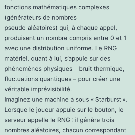
fonctions mathématiques complexes
(générateurs de nombres
pseudo‑aléatoires) qui, à chaque appel,
produisent un nombre compris entre 0 et 1
avec une distribution uniforme. Le RNG
matériel, quant à lui, s’appuie sur des
phénomènes physiques – bruit thermique,
fluctuations quantiques – pour créer une
véritable imprévisibilité.
Imaginez une machine à sous « Starburst ».
Lorsque le joueur appuie sur le bouton, le
serveur appelle le RNG : il génère trois
nombres aléatoires, chacun correspondant