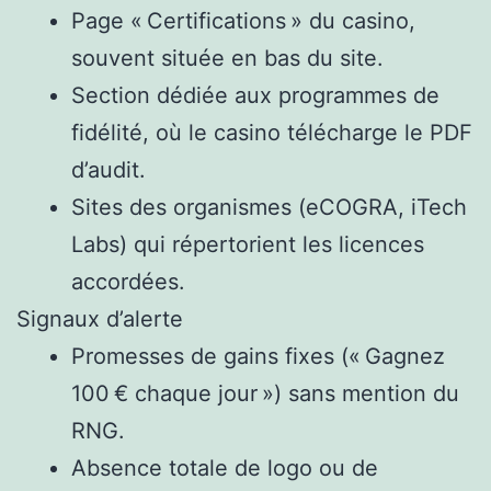
Page « Certifications » du casino,
souvent située en bas du site.
Section dédiée aux programmes de
fidélité, où le casino télécharge le PDF
d’audit.
Sites des organismes (eCOGRA, iTech
Labs) qui répertorient les licences
accordées.
Signaux d’alerte
Promesses de gains fixes (« Gagnez
100 € chaque jour ») sans mention du
RNG.
Absence totale de logo ou de