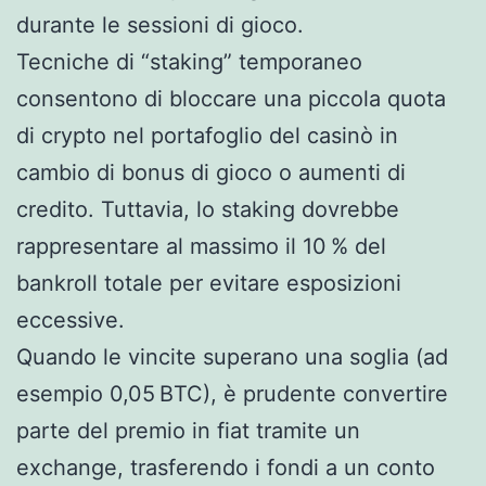
durante le sessioni di gioco.
Tecniche di “staking” temporaneo
consentono di bloccare una piccola quota
di crypto nel portafoglio del casinò in
cambio di bonus di gioco o aumenti di
credito. Tuttavia, lo staking dovrebbe
rappresentare al massimo il 10 % del
bankroll totale per evitare esposizioni
eccessive.
Quando le vincite superano una soglia (ad
esempio 0,05 BTC), è prudente convertire
parte del premio in fiat tramite un
exchange, trasferendo i fondi a un conto