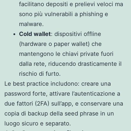
facilitano depositi e prelievi veloci ma
sono più vulnerabili a phishing e
malware.
Cold wallet
: dispositivi offline
(hardware o paper wallet) che
mantengono le chiavi private fuori
dalla rete, riducendo drasticamente il
rischio di furto.
Le best practice includono: creare una
password forte, attivare l’autenticazione a
due fattori (2FA) sull’app, e conservare una
copia di backup della seed phrase in un
luogo sicuro e separato.