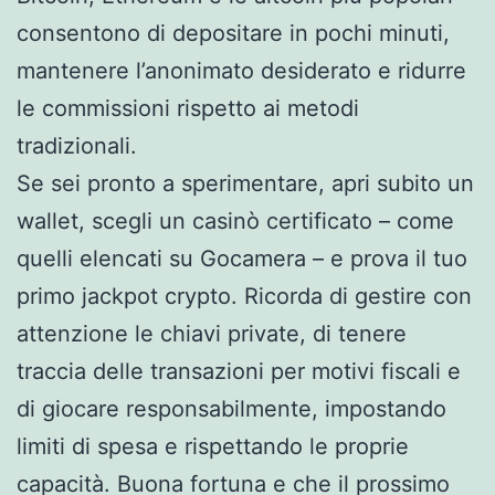
consentono di depositare in pochi minuti,
mantenere l’anonimato desiderato e ridurre
le commissioni rispetto ai metodi
tradizionali.
Se sei pronto a sperimentare, apri subito un
wallet, scegli un casinò certificato – come
quelli elencati su Gocamera – e prova il tuo
primo jackpot crypto. Ricorda di gestire con
attenzione le chiavi private, di tenere
traccia delle transazioni per motivi fiscali e
di giocare responsabilmente, impostando
limiti di spesa e rispettando le proprie
capacità. Buona fortuna e che il prossimo