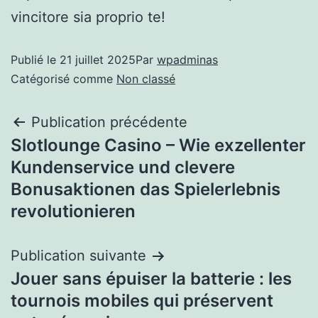
vincitore sia proprio te!
Publié le
21 juillet 2025
Par
wpadminas
Catégorisé comme
Non classé
Publication précédente
Slotlounge Casino – Wie exzellenter
Kundenservice und clevere
Bonusaktionen das Spielerlebnis
revolutionieren
Publication suivante
Jouer sans épuiser la batterie : les
tournois mobiles qui préservent