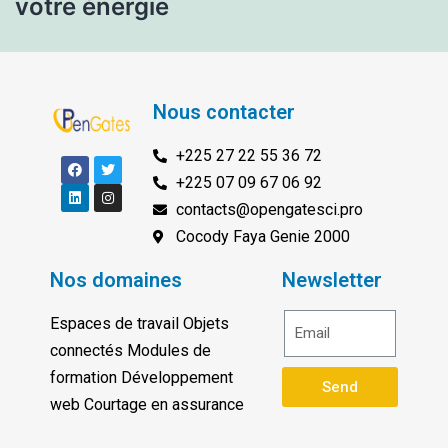
votre énergie
Nous contacter
+225 27 22 55 36 72
+225 07 09 67 06 92
contacts@opengatesci.pro
Cocody Faya Genie 2000
Nos domaines
Newsletter
Espaces de travail Objets
connectés Modules de
formation Développement
Send
web Courtage en assurance