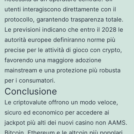
utenti interagiscono direttamente con il
protocollo, garantendo trasparenza totale.
Le previsioni indicano che entro il 2028 le
autorità europee definiranno norme più
precise per le attività di gioco con crypto,
favorendo una maggiore adozione
mainstream e una protezione più robusta
per i consumatori.
Conclusione
Le criptovalute offrono un modo veloce,
sicuro ed economico per accedere ai
jackpot più alti dei nuovi casino non AAMS.
Bitcoin, Ethereum e le altcoin più popolari