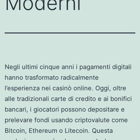
Moderni
Negli ultimi cinque anni i pagamenti digitali
hanno trasformato radicalmente
l’esperienza nei casinò online. Oggi, oltre
alle tradizionali carte di credito e ai bonifici
bancari, i giocatori possono depositare e
prelevare fondi usando criptovalute come
Bitcoin, Ethereum o Litecoin. Questa