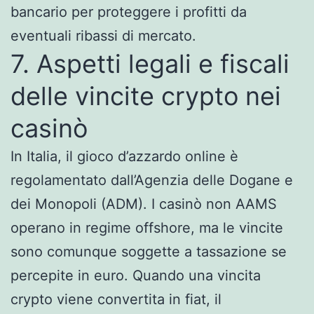
bancario per proteggere i profitti da
eventuali ribassi di mercato.
7. Aspetti legali e fiscali
delle vincite crypto nei
casinò
In Italia, il gioco d’azzardo online è
regolamentato dall’Agenzia delle Dogane e
dei Monopoli (ADM). I casinò non AAMS
operano in regime offshore, ma le vincite
sono comunque soggette a tassazione se
percepite in euro. Quando una vincita
crypto viene convertita in fiat, il