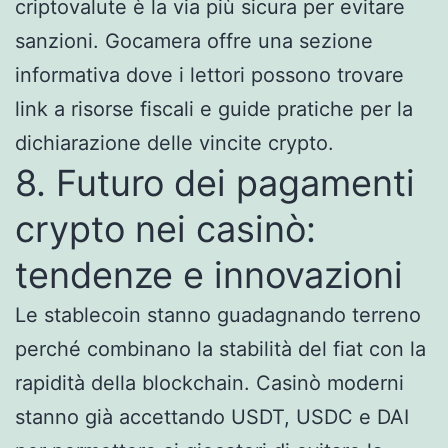
criptovalute è la via più sicura per evitare
sanzioni. Gocamera offre una sezione
informativa dove i lettori possono trovare
link a risorse fiscali e guide pratiche per la
dichiarazione delle vincite crypto.
8. Futuro dei pagamenti
crypto nei casinò:
tendenze e innovazioni
Le stablecoin stanno guadagnando terreno
perché combinano la stabilità del fiat con la
rapidità della blockchain. Casinò moderni
stanno già accettando USDT, USDC e DAI