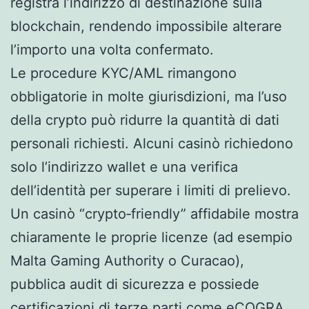
registra l’indirizzo di destinazione sulla
blockchain, rendendo impossibile alterare
l’importo una volta confermato.
Le procedure KYC/AML rimangono
obbligatorie in molte giurisdizioni, ma l’uso
della crypto può ridurre la quantità di dati
personali richiesti. Alcuni casinò richiedono
solo l’indirizzo wallet e una verifica
dell’identità per superare i limiti di prelievo.
Un casinò “crypto‑friendly” affidabile mostra
chiaramente le proprie licenze (ad esempio
Malta Gaming Authority o Curacao),
pubblica audit di sicurezza e possiede
certificazioni di terze parti come eCOGRA.