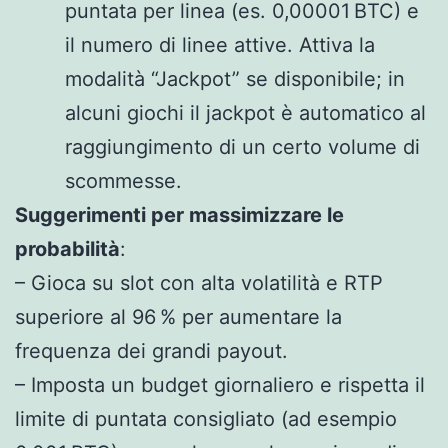
puntata per linea (es. 0,00001 BTC) e
il numero di linee attive. Attiva la
modalità “Jackpot” se disponibile; in
alcuni giochi il jackpot è automatico al
raggiungimento di un certo volume di
scommesse.
Suggerimenti per massimizzare le
probabilità
:
– Gioca su slot con alta volatilità e RTP
superiore al 96 % per aumentare la
frequenza dei grandi payout.
– Imposta un budget giornaliero e rispetta il
limite di puntata consigliato (ad esempio