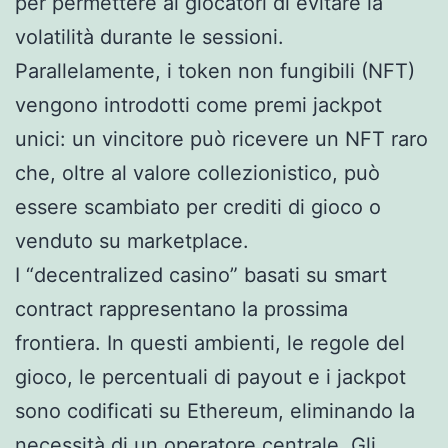
per permettere ai giocatori di evitare la
volatilità durante le sessioni.
Parallelamente, i token non fungibili (NFT)
vengono introdotti come premi jackpot
unici: un vincitore può ricevere un NFT raro
che, oltre al valore collezionistico, può
essere scambiato per crediti di gioco o
venduto su marketplace.
I “decentralized casino” basati su smart
contract rappresentano la prossima
frontiera. In questi ambienti, le regole del
gioco, le percentuali di payout e i jackpot
sono codificati su Ethereum, eliminando la
necessità di un operatore centrale. Gli