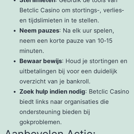
Stel limieten
: Gebruik de tools van
Betclic Casino om stortings-, verlies‑
en tijdslimieten in te stellen.
Neem pauzes
: Na elk uur spelen,
neem een korte pauze van 10‑15
minuten.
Bewaar bewijs
: Houd je stortingen en
uitbetalingen bij voor een duidelijk
overzicht van je bankroll.
Zoek hulp indien nodig
: Betclic Casino
biedt links naar organisaties die
ondersteuning bieden bij
gokproblemen.