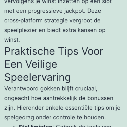
vervolgens je winst inzetten op een slot
met een progressieve jackpot. Deze
cross‑platform strategie vergroot de
speelplezier en biedt extra kansen op
winst.
Praktische Tips Voor
Een Veilige
Speelervaring
Verantwoord gokken blijft cruciaal,
ongeacht hoe aantrekkelijk de bonussen
zijn. Hieronder enkele essentiële tips om je
spelgedrag onder controle te houden.