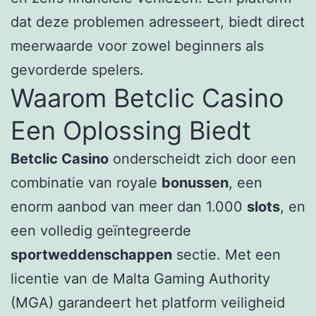
dat deze problemen adresseert, biedt direct
meerwaarde voor zowel beginners als
gevorderde spelers.
Waarom Betclic Casino
Een Oplossing Biedt
Betclic Casino
onderscheidt zich door een
combinatie van royale
bonussen
, een
enorm aanbod van meer dan 1.000
slots
, en
een volledig geïntegreerde
sportweddenschappen
sectie. Met een
licentie van de Malta Gaming Authority
(MGA) garandeert het platform veiligheid