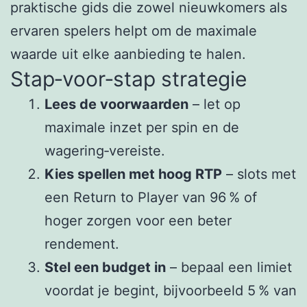
praktische gids die zowel nieuwkomers als
ervaren spelers helpt om de maximale
waarde uit elke aanbieding te halen.
Stap‑voor‑stap strategie
Lees de voorwaarden
– let op
maximale inzet per spin en de
wagering‑vereiste.
Kies spellen met hoog RTP
– slots met
een Return to Player van 96 % of
hoger zorgen voor een beter
rendement.
Stel een budget in
– bepaal een limiet
voordat je begint, bijvoorbeeld 5 % van