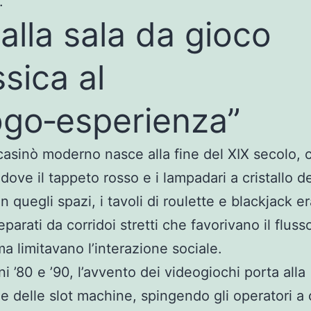
.
Dalla sala da gioco
ssica al
ogo‑esperienza”
 casinò moderno nasce alla fine del XIX secolo, 
 dove il tappeto rosso e i lampadari a cristallo d
 In quegli spazi, i tavoli di roulette e blackjack e
separati da corridoi stretti che favorivano il fluss
a limitavano l’interazione sociale.
i ’80 e ’90, l’avvento dei videogiochi porta alla
ne delle slot machine, spingendo gli operatori a