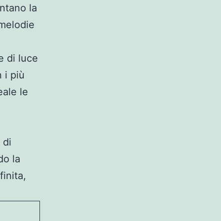
ntano la
 melodie
e di luce
 i più
eale le
 di
do la
inita,