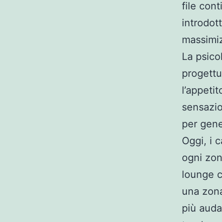
file con
introdot
massimiz
La psico
progettua
l’appetit
sensazio
per gene
Oggi, i 
ogni zon
lounge c
una zona
più auda