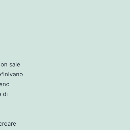
con sale
efinivano
rano
o di
 creare