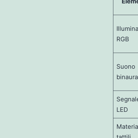
Elem
Illumin
RGB
Suono
binaura
Segnal
LED
Materia
tattili