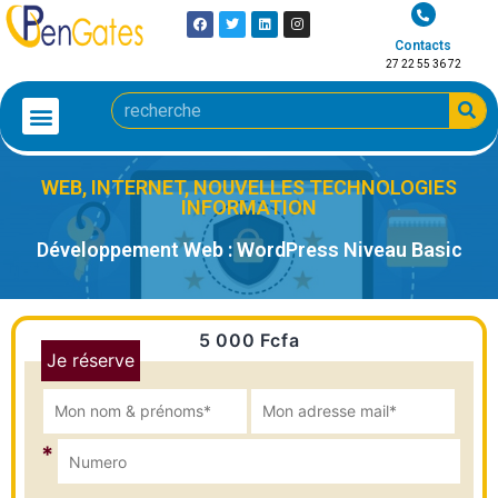
Contacts
27 22 55 36 72
WEB, INTERNET, NOUVELLES TECHNOLOGIES
INFORMATION
Développement Web : WordPress Niveau Basic
5 000 Fcfa
Je réserve
*