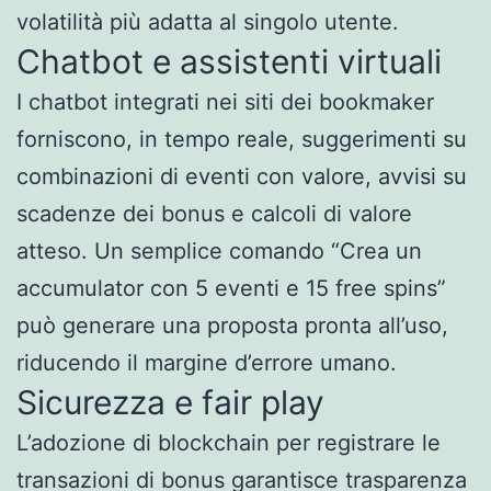
volatilità più adatta al singolo utente.
Chatbot e assistenti virtuali
I chatbot integrati nei siti dei bookmaker
forniscono, in tempo reale, suggerimenti su
combinazioni di eventi con valore, avvisi su
scadenze dei bonus e calcoli di valore
atteso. Un semplice comando “Crea un
accumulator con 5 eventi e 15 free spins”
può generare una proposta pronta all’uso,
riducendo il margine d’errore umano.
Sicurezza e fair play
L’adozione di blockchain per registrare le
transazioni di bonus garantisce trasparenza