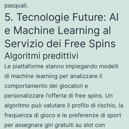
pasquali.
5. Tecnologie Future: AI
e Machine Learning al
Servizio dei Free Spins
Algoritmi predittivi
Le piattaforme stanno impiegando modelli
di machine learning per analizzare il
comportamento dei giocatori e
personalizzare l’offerta di free spins. Un
algoritmo può valutare il profilo di rischio, la
frequenza di gioco e le preferenze di sport
per assegnare giri gratuiti su slot con