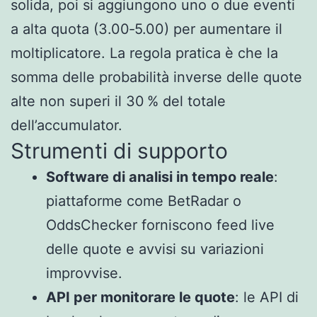
solida, poi si aggiungono uno o due eventi
a alta quota (3.00‑5.00) per aumentare il
moltiplicatore. La regola pratica è che la
somma delle probabilità inverse delle quote
alte non superi il 30 % del totale
dell’accumulator.
Strumenti di supporto
Software di analisi in tempo reale
:
piattaforme come BetRadar o
OddsChecker forniscono feed live
delle quote e avvisi su variazioni
improvvise.
API per monitorare le quote
: le API di