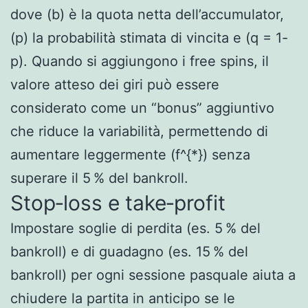
dove (b) è la quota netta dell’accumulator,
(p) la probabilità stimata di vincita e (q = 1-
p). Quando si aggiungono i free spins, il
valore atteso dei giri può essere
considerato come un “bonus” aggiuntivo
che riduce la variabilità, permettendo di
aumentare leggermente (f^{*}) senza
superare il 5 % del bankroll.
Stop‑loss e take‑profit
Impostare soglie di perdita (es. 5 % del
bankroll) e di guadagno (es. 15 % del
bankroll) per ogni sessione pasquale aiuta a
chiudere la partita in anticipo se le