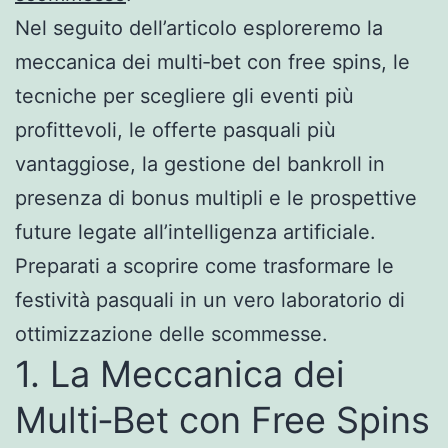
Nel seguito dell’articolo esploreremo la
meccanica dei multi‑bet con free spins, le
tecniche per scegliere gli eventi più
profittevoli, le offerte pasquali più
vantaggiose, la gestione del bankroll in
presenza di bonus multipli e le prospettive
future legate all’intelligenza artificiale.
Preparati a scoprire come trasformare le
festività pasquali in un vero laboratorio di
ottimizzazione delle scommesse.
1. La Meccanica dei
Multi‑Bet con Free Spins