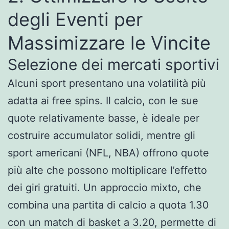
degli Eventi per
Massimizzare le Vincite
Selezione dei mercati sportivi
Alcuni sport presentano una volatilità più
adatta ai free spins. Il calcio, con le sue
quote relativamente basse, è ideale per
costruire accumulator solidi, mentre gli
sport americani (NFL, NBA) offrono quote
più alte che possono moltiplicare l’effetto
dei giri gratuiti. Un approccio mixto, che
combina una partita di calcio a quota 1.30
con un match di basket a 3.20, permette di