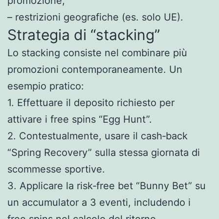
promozione,
– restrizioni geografiche (es. solo UE).
Strategia di “stacking”
Lo stacking consiste nel combinare più
promozioni contemporaneamente. Un
esempio pratico:
1. Effettuare il deposito richiesto per
attivare i free spins “Egg Hunt”.
2. Contestualmente, usare il cash‑back
“Spring Recovery” sulla stessa giornata di
scommesse sportive.
3. Applicare la risk‑free bet “Bunny Bet” su
un accumulator a 3 eventi, includendo i