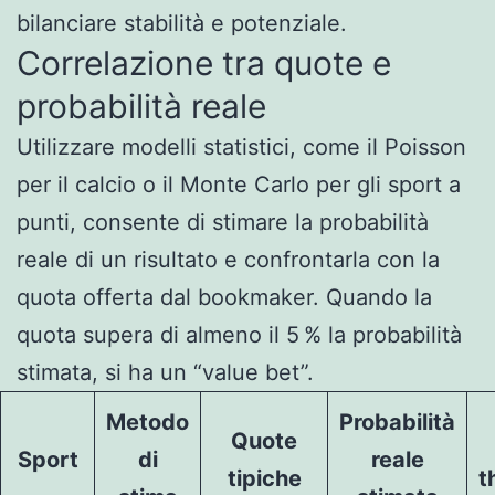
bilanciare stabilità e potenziale.
Correlazione tra quote e
probabilità reale
Utilizzare modelli statistici, come il Poisson
per il calcio o il Monte Carlo per gli sport a
punti, consente di stimare la probabilità
reale di un risultato e confrontarla con la
quota offerta dal bookmaker. Quando la
quota supera di almeno il 5 % la probabilità
stimata, si ha un “value bet”.
Metodo
Probabilità
Quote
Sport
di
reale
tipiche
t