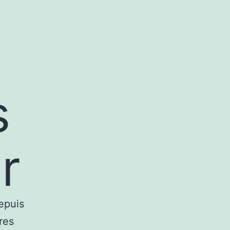
s
r
epuis
res