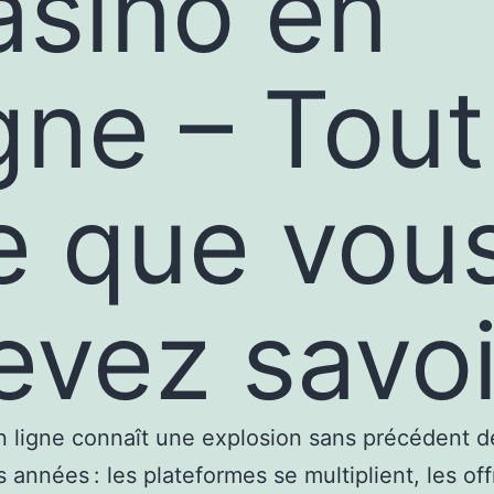
asino en
igne – Tout
e que vou
evez savoi
n ligne connaît une explosion sans précédent d
 années : les plateformes se multiplient, les off