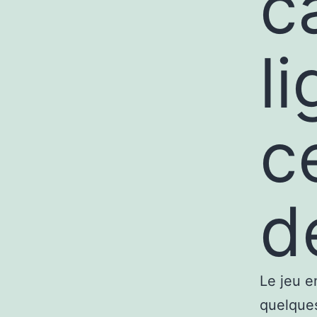
c
l
c
d
Le jeu e
quelques