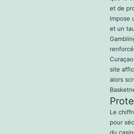
et de pr
impose 
et un ta
Gambling
renforcé
Curaçao 
site aff
alors sc
Basketne
Prot
Le chiff
pour séc
du casin