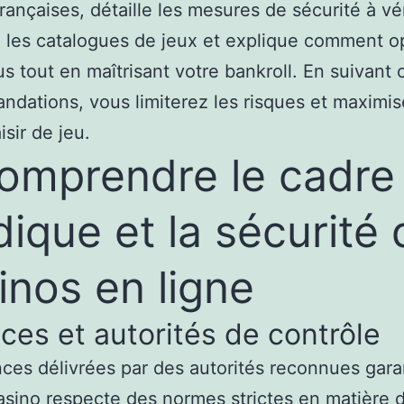
rançaises, détaille les mesures de sécurité à vér
les catalogues de jeux et explique comment o
s tout en maîtrisant votre bankroll. En suivant 
dations, vous limiterez les risques et maximis
isir de jeu.
Comprendre le cadre
idique et la sécurité
inos en ligne
ces et autorités de contrôle
nces délivrées par des autorités reconnues gara
asino respecte des normes strictes en matière d