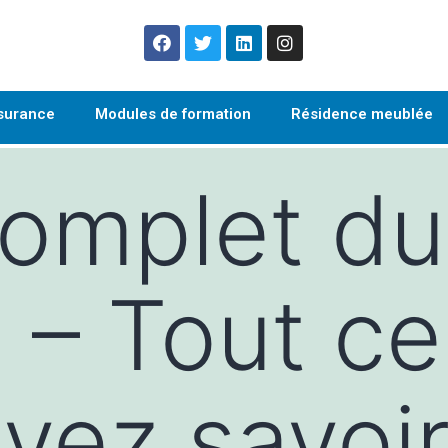
surance
Modules de formation
Résidence meublée
omplet du
e – Tout c
vez savoi