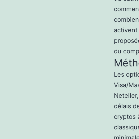
comment 
combien 
activent
proposée
du comp
Méth
Les opti
Visa/Mas
Neteller
délais d
cryptos 
classiqu
minimale