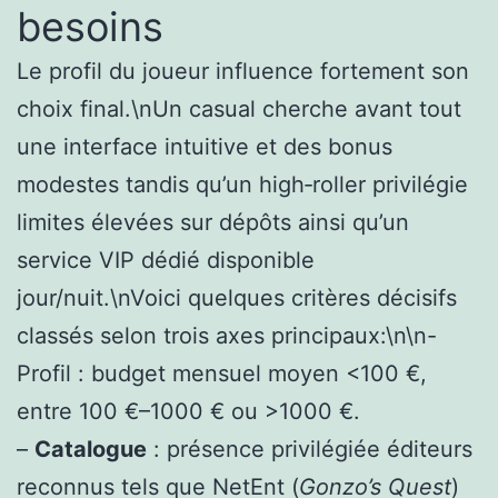
besoins
Le profil du joueur influence fortement son
choix final.\nUn casual cherche avant tout
une interface intuitive et des bonus
modestes tandis qu’un high‑roller privilégie
limites élevées sur dépôts ainsi qu’un
service VIP dédié disponible
jour/nuit.\nVoici quelques critères décisifs
classés selon trois axes principaux:\n\n-
Profil : budget mensuel moyen <100 €,
entre 100 €–1000 € ou >1000 €.
–
Catalogue
: présence privilégiée éditeurs
reconnus tels que NetEnt (
Gonzo’s Quest
)