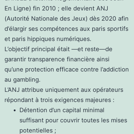
En Ligne) fin 2010 ; elle devient ANJ
(Autorité Nationale des Jeux) dès 2020 afin
d’élargir ses compétences aux paris sportifs
et paris hippiques numériques.
L’objectif principal était —et reste—de
garantir transparence financière ainsi
qu’une protection efficace contre l’addiction
au gambling.
L’ANJ attribue uniquement aux opérateurs
répondant à trois exigences majeures :
Détention d’un capital minimal
suffisant pour couvrir toutes les mises
potentielles ;