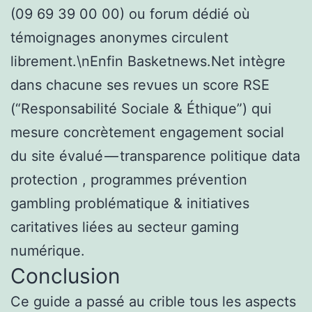
(09 69 39 00 00) ou forum dédié où
témoignages anonymes circulent
librement.\nEnfin Basketnews.Net intègre
dans chacune ses revues un score RSE
(“Responsabilité Sociale & Éthique”) qui
mesure concrètement engagement social
du site évalué — transparence politique data
protection , programmes prévention
gambling problématique & initiatives
caritatives liées au secteur gaming
numérique.
Conclusion
Ce guide a passé au crible tous les aspects