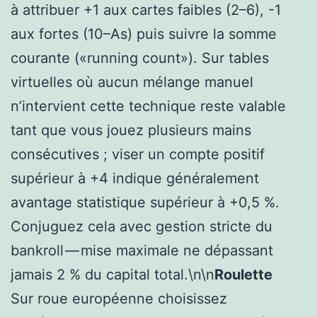
à attribuer +1 aux cartes faibles (2–6), -1
aux fortes (10–As) puis suivre la somme
courante («​running count​»). Sur tables
virtuelles où aucun mélange manuel
n’intervient cette technique reste valable
tant que vous jouez plusieurs mains
consécutives ; viser un compte positif
supérieur à +4 indique généralement
avantage statistique supérieur à +0,5 %.
Conjuguez cela avec gestion stricte du
bankroll — mise maximale ne dépassant
jamais 2 % du capital total.\n\n
Roulette
Sur roue européenne choisissez