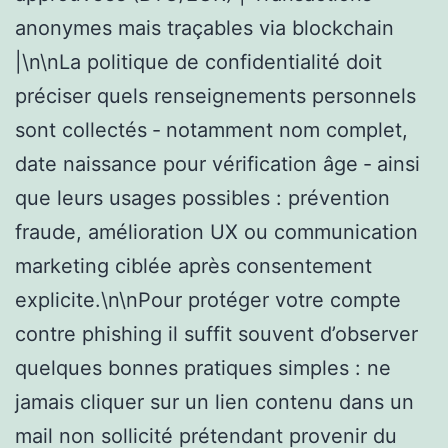
anonymes mais traçables via blockchain
|\n\nLa politique de confidentialité doit
préciser quels renseignements personnels
sont collectés ‑ notamment nom complet,
date naissance pour vérification âge ‑ ainsi
que leurs usages possibles : prévention
fraude, amélioration UX ou communication
marketing ciblée après consentement
explicite.\n\nPour protéger votre compte
contre phishing il suffit souvent d’observer
quelques bonnes pratiques simples : ne
jamais cliquer sur un lien contenu dans un
mail non sollicité prétendant provenir du