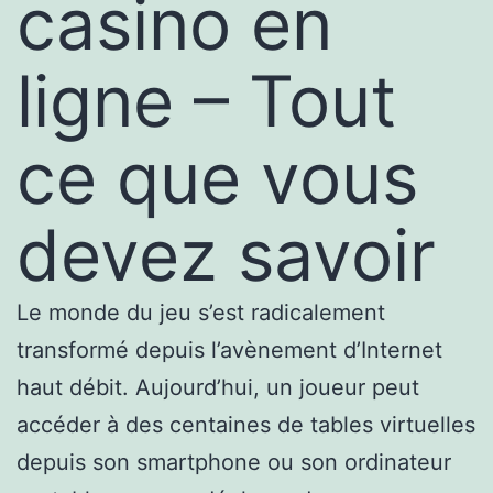
casino en
ligne – Tout
ce que vous
devez savoir
Le monde du jeu s’est radicalement
transformé depuis l’avènement d’Internet
haut débit. Aujourd’hui, un joueur peut
accéder à des centaines de tables virtuelles
depuis son smartphone ou son ordinateur