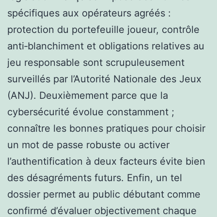
spécifiques aux opérateurs agréés :
protection du portefeuille joueur, contrôle
anti‑blanchiment et obligations relatives au
jeu responsable sont scrupuleusement
surveillés par l’Autorité Nationale des Jeux
(ANJ). Deuxièmement parce que la
cybersécurité évolue constamment ;
connaître les bonnes pratiques pour choisir
un mot de passe robuste ou activer
l’authentification à deux facteurs évite bien
des désagréments futurs. Enfin, un tel
dossier permet au public débutant comme
confirmé d’évaluer objectivement chaque