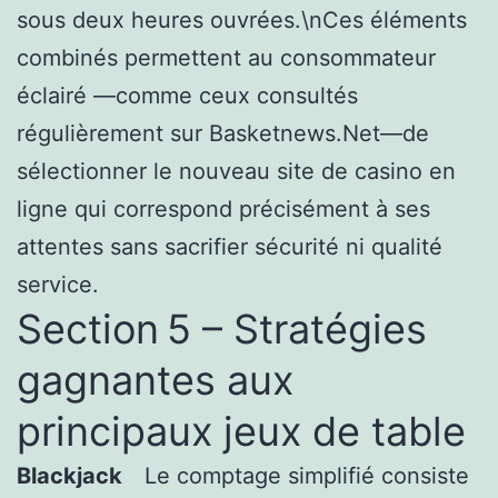
sous deux heures ouvrées.\nCes éléments
combinés permettent au consommateur
éclairé —comme ceux consultés
régulièrement sur Basketnews.Net—de
sélectionner le nouveau site de casino en
ligne qui correspond précisément à ses
attentes sans sacrifier sécurité ni qualité
service.
Section 5 – Stratégies
gagnantes aux
principaux jeux de table
Blackjack
Le comptage simplifié consiste