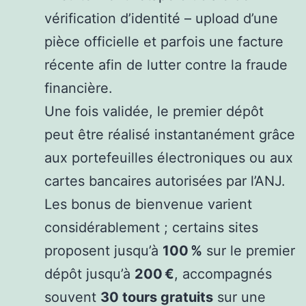
vérification d’identité – upload d’une
pièce officielle et parfois une facture
récente afin de lutter contre la fraude
financière.
Une fois validée, le premier dépôt
peut être réalisé instantanément grâce
aux portefeuilles électroniques ou aux
cartes bancaires autorisées par l’ANJ.
Les bonus de bienvenue varient
considérablement ; certains sites
proposent jusqu’à
100 %
sur le premier
dépôt jusqu’à
200 €
, accompagnés
souvent
30 tours gratuits
sur une