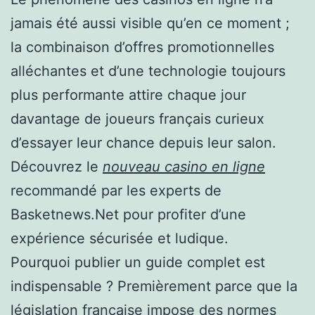
jamais été aussi visible qu’en ce moment ;
la combinaison d’offres promotionnelles
alléchantes et d’une technologie toujours
plus performante attire chaque jour
davantage de joueurs français curieux
d’essayer leur chance depuis leur salon.
Découvrez le
nouveau casino en ligne
recommandé par les experts de
Basketnews.Net pour profiter d’une
expérience sécurisée et ludique.
Pourquoi publier un guide complet est
indispensable ? Premièrement parce que la
législation française impose des normes