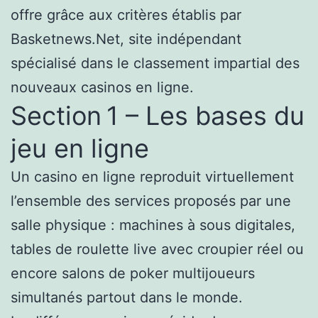
offre grâce aux critères établis par
Basketnews.Net, site indépendant
spécialisé dans le classement impartial des
nouveaux casinos en ligne.
Section 1 – Les bases du
jeu en ligne
Un casino en ligne reproduit virtuellement
l’ensemble des services proposés par une
salle physique : machines à sous digitales,
tables de roulette live avec croupier réel ou
encore salons de poker multijoueurs
simultanés partout dans le monde.