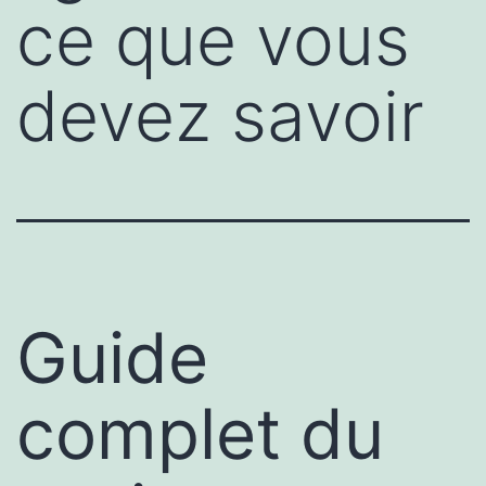
ce que vous
devez savoir
Guide
complet du