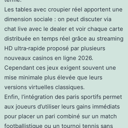
Les tables avec croupier réel apportent une
dimension sociale : on peut discuter via
chat live avec le dealer et voir chaque carte
distribuée en temps réel grâce au streaming
HD ultra‑rapide proposé par plusieurs
nouveaux casinos en ligne 2026.
Cependant ces jeux exigent souvent une
mise minimale plus élevée que leurs
versions virtuelles classiques.
Enfin, l’intégration des paris sportifs permet
aux joueurs d’utiliser leurs gains immédiats
pour placer un pari combiné sur un match
footballistique ou un tournoi tennis sans