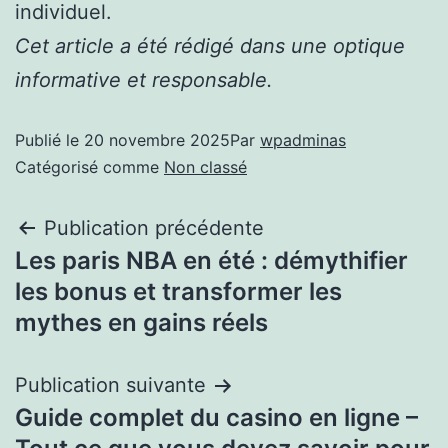
individuel.
Cet article a été rédigé dans une optique
informative et responsable.
Publié le
20 novembre 2025
Par
wpadminas
Catégorisé comme
Non classé
Publication précédente
Les paris NBA en été : démythifier
les bonus et transformer les
mythes en gains réels
Publication suivante
Guide complet du casino en ligne –