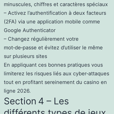
minuscules, chiffres et caractères spéciaux
– Activez l’authentification à deux facteurs
(2FA) via une application mobile comme
Google Authenticator
– Changez régulièrement votre
mot‑de‑passe et évitez d’utiliser le même
sur plusieurs sites
En appliquant ces bonnes pratiques vous
limiterez les risques liés aux cyber‑attaques
tout en profitant sereinement du casino en
ligne 2026.
Section 4 – Les
différents types de jeux