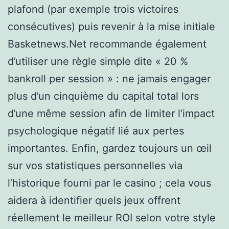
plafond (par exemple trois victoires
consécutives) puis revenir à la mise initiale
Basketnews.Net recommande également
d’utiliser une règle simple dite « 20 %
bankroll per session » : ne jamais engager
plus d’un cinquième du capital total lors
d’une même session afin de limiter l’impact
psychologique négatif lié aux pertes
importantes. Enfin, gardez toujours un œil
sur vos statistiques personnelles via
l’historique fourni par le casino ; cela vous
aidera à identifier quels jeux offrent
réellement le meilleur ROI selon votre style