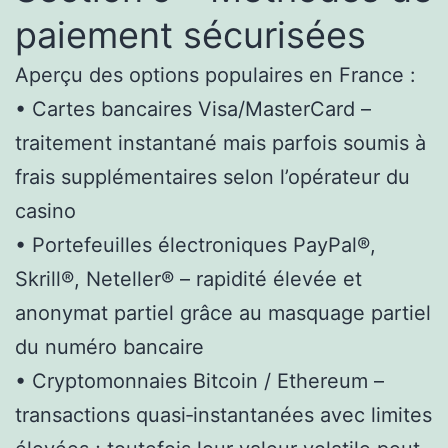
paiement sécurisées
Aperçu des options populaires en France :
• Cartes bancaires Visa/MasterCard –
traitement instantané mais parfois soumis à
frais supplémentaires selon l’opérateur du
casino
• Portefeuilles électroniques PayPal®,
Skrill®, Neteller® – rapidité élevée et
anonymat partiel grâce au masquage partiel
du numéro bancaire
• Cryptomonnaies Bitcoin / Ethereum –
transactions quasi‑instantanées avec limites