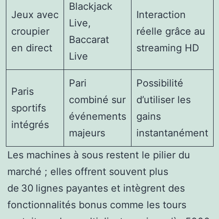
Blackjack
Jeux avec
Interaction
Live,
croupier
réelle grâce au
Baccarat
en direct
streaming HD
Live
Pari
Possibilité
Paris
combiné sur
d’utiliser les
sportifs
événements
gains
intégrés
majeurs
instantanément
Les machines à sous restent le pilier du
marché ; elles offrent souvent plus
de 30 lignes payantes et intègrent des
fonctionnalités bonus comme les tours