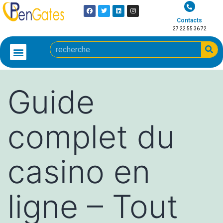
Contacts
27 22 55 36 72
Guide
complet du
casino en
ligne – Tout