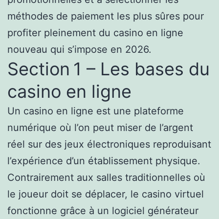
méthodes de paiement les plus sûres pour
profiter pleinement du casino en ligne
nouveau qui s’impose en 2026.
Section 1 – Les bases du
casino en ligne
Un casino en ligne est une plateforme
numérique où l’on peut miser de l’argent
réel sur des jeux électroniques reproduisant
l’expérience d’un établissement physique.
Contrairement aux salles traditionnelles où
le joueur doit se déplacer, le casino virtuel
fonctionne grâce à un logiciel générateur