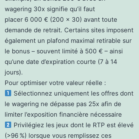
wagering 30x signifie qu’il faut
placer 6 000 € (200 × 30) avant toute
demande de retrait. Certains sites imposent
également un plafond maximal retirable sur
le bonus – souvent limité à 500 € – ainsi
qu’une date d’expiration courte (7 à 14
jours).
Pour optimiser votre valeur réelle :
Sélectionnez uniquement les offres dont
le wagering ne dépasse pas 25x afin de
limiter l’exposition financière nécessaire
Privilégiez les jeux dont le RTP est élevé
(>96 %) lorsque vous remplissez ces