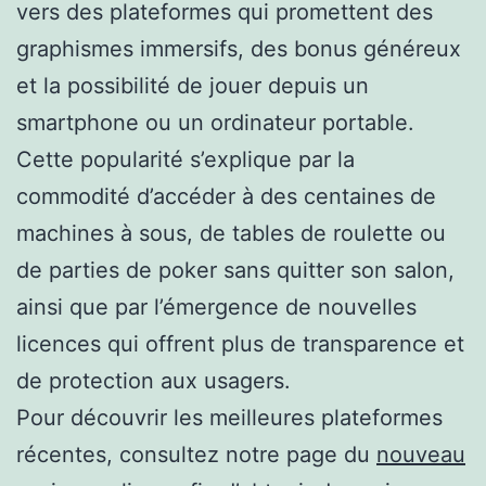
vers des plateformes qui promettent des
graphismes immersifs, des bonus généreux
et la possibilité de jouer depuis un
smartphone ou un ordinateur portable.
Cette popularité s’explique par la
commodité d’accéder à des centaines de
machines à sous, de tables de roulette ou
de parties de poker sans quitter son salon,
ainsi que par l’émergence de nouvelles
licences qui offrent plus de transparence et
de protection aux usagers.
Pour découvrir les meilleures plateformes
récentes, consultez notre page du
nouveau