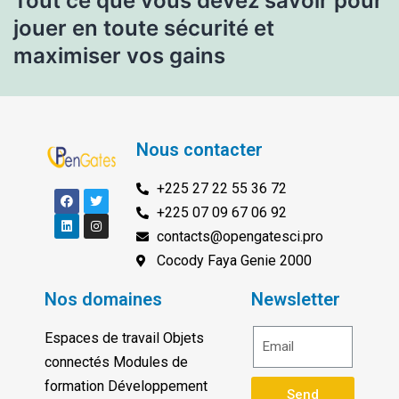
Tout ce que vous devez savoir pour
jouer en toute sécurité et
maximiser vos gains
Nous contacter
+225 27 22 55 36 72
+225 07 09 67 06 92
contacts@opengatesci.pro
Cocody Faya Genie 2000
Nos domaines
Newsletter
Espaces de travail Objets
connectés Modules de
formation Développement
Send