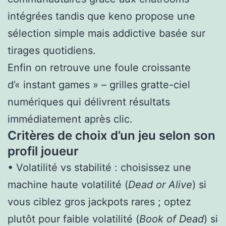
intégrées tandis que keno propose une
sélection simple mais addictive basée sur
tirages quotidiens.
Enfin on retrouve une foule croissante
d’« instant games » – grilles gratte-ciel
numériques qui délivrent résultats
immédiatement après clic.
Critères de choix d’un jeu selon son
profil joueur
• Volatilité vs stabilité : choisissez une
machine haute volatilité (
Dead or Alive
) si
vous ciblez gros jackpots rares ; optez
plutôt pour faible volatilité (
Book of Dead
) si