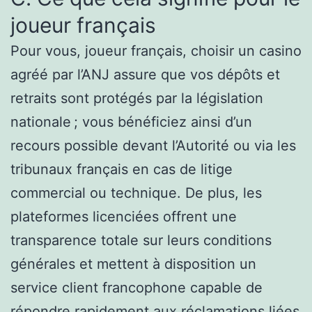
joueur français
Pour vous, joueur français, choisir un casino
agréé par l’ANJ assure que vos dépôts et
retraits sont protégés par la législation
nationale ; vous bénéficiez ainsi d’un
recours possible devant l’Autorité ou via les
tribunaux français en cas de litige
commercial ou technique. De plus, les
plateformes licenciées offrent une
transparence totale sur leurs conditions
générales et mettent à disposition un
service client francophone capable de
répondre rapidement aux réclamations liées