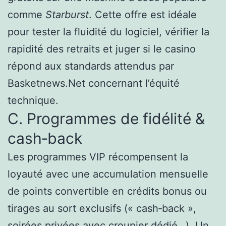
comme
Starburst
. Cette offre est idéale
pour tester la fluidité du logiciel, vérifier la
rapidité des retraits et juger si le casino
répond aux standards attendus par
Basketnews.Net concernant l’équité
technique.
C. Programmes de fidélité &
cash‑back
Les programmes VIP récompensent la
loyauté avec une accumulation mensuelle
de points convertible en crédits bonus ou
tirages au sort exclusifs (« cash‑back »,
soirées privées avec croupier dédié…). Un