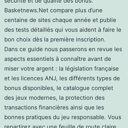
sécurité et de qualité des bonus.
Basketnews.Net compare plus d’une
centaine de sites chaque année et publie
des tests détaillés qui vous aident à faire le
bon choix dès la première inscription.
Dans ce guide nous passerons en revue les
aspects essentiels à connaître avant de
miser votre argent : la législation française
et les licences ANJ, les différents types de
bonus disponibles, le catalogue complet
des jeux modernes, la protection des
transactions financières ainsi que les
bonnes pratiques du jeu responsable. Vous
repartirez avec une feuille de route claire