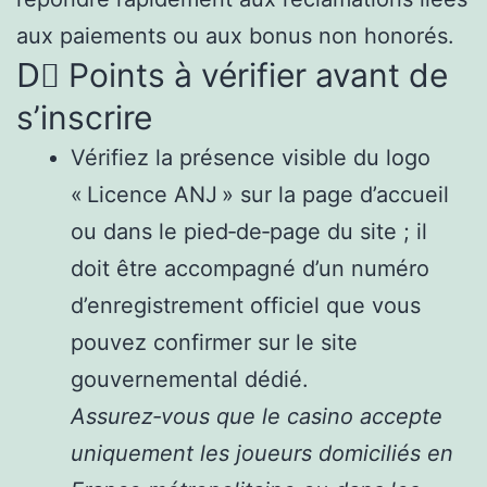
aux paiements ou aux bonus non honorés.
D️⃣ Points à vérifier avant de
s’inscrire
Vérifiez la présence visible du logo
« Licence ANJ » sur la page d’accueil
ou dans le pied‑de‑page du site ; il
doit être accompagné d’un numéro
d’enregistrement officiel que vous
pouvez confirmer sur le site
gouvernemental dédié.
Assurez‑vous que le casino accepte
uniquement les joueurs domiciliés en