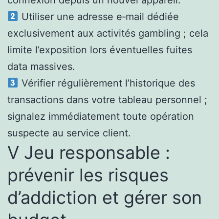
connexion depuis un nouvel appareil.
Utiliser une adresse e‑mail dédiée
exclusivement aux activités gambling ; cela
limite l’exposition lors éventuelles fuites
data massives.
Vérifier régulièrement l’historique des
transactions dans votre tableau personnel ;
signalez immédiatement toute opération
suspecte au service client.
V Jeu responsable :
prévenir les risques
d’addiction et gérer son