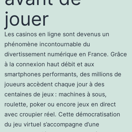
jouer
Les casinos en ligne sont devenus un
phénomène incontournable du
divertissement numérique en France. Grâce
à la connexion haut débit et aux
smartphones performants, des millions de
joueurs accèdent chaque jour à des
centaines de jeux : machines à sous,
roulette, poker ou encore jeux en direct
avec croupier réel. Cette démocratisation
du jeu virtuel s’accompagne d’une