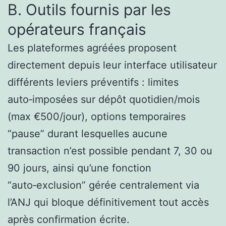
B. Outils fournis par les
opérateurs français
Les plateformes agréées proposent
directement depuis leur interface utilisateur
différents leviers préventifs : limites
auto‑imposées sur dépôt quotidien/mois
(max €500/jour), options temporaires
“pause” durant lesquelles aucune
transaction n’est possible pendant 7, 30 ou
90 jours, ainsi qu’une fonction
“auto‑exclusion” gérée centralement via
l’ANJ qui bloque définitivement tout accès
après confirmation écrite.