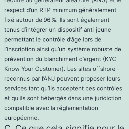
l’équité du générateur aléatoire (RNG) et le
respect d’un RTP minimum généralement
fixé autour de 96 %. Ils sont également
tenus d’intégrer un dispositif anti‑jeune
permettant le contrôle d’âge lors de
l’inscription ainsi qu’un système robuste de
prévention du blanchiment d’argent (KYC –
Know Your Customer). Les sites offshore
reconnus par l’ANJ peuvent proposer leurs
services tant qu’ils acceptent ces contrôles
et qu’ils sont hébergés dans une juridiction
compatible avec la réglementation
européenne.
C. Ce que cela signifie pour le