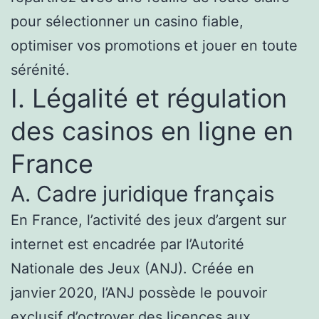
pour sélectionner un casino fiable,
optimiser vos promotions et jouer en toute
sérénité.
I. Légalité et régulation
des casinos en ligne en
France
A. Cadre juridique français
En France, l’activité des jeux d’argent sur
internet est encadrée par l’Autorité
Nationale des Jeux (ANJ). Créée en
janvier 2020, l’ANJ possède le pouvoir
exclusif d’octroyer des licences aux