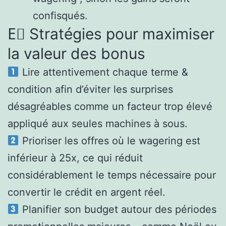
confisqués.
E️⃣ Stratégies pour maximiser
la valeur des bonus
Lire attentivement chaque terme &
condition afin d’éviter les surprises
désagréables comme un facteur trop élevé
appliqué aux seules machines à sous.
Prioriser les offres où le wagering est
inférieur à 25x, ce qui réduit
considérablement le temps nécessaire pour
convertir le crédit en argent réel.
Planifier son budget autour des périodes