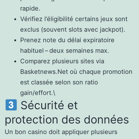
rapide.
Vérifiez l’éligibilité certains jeux sont
exclus (souvent slots avec jackpot).
Prenez note du délai expiratoire
habituel – deux semaines max.
Comparez plusieurs sites via
Basketnews.Net où chaque promotion
est classée selon son ratio
gain/effort.\
Sécurité et
protection des données
Un bon casino doit appliquer plusieurs