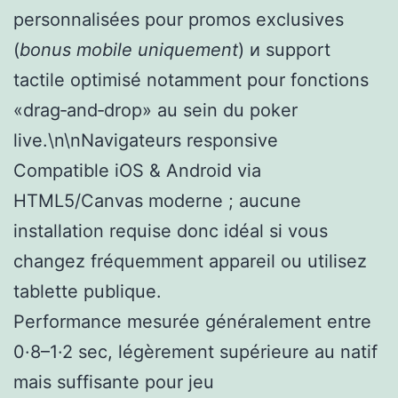
personnalisées pour promos exclusives
(
bonus mobile uniquement
) и support
tactile optimisé notamment pour fonctions
«drag‑and‑drop» au sein du poker
live.\n\nNavigateurs responsive
Compatible iOS & Android via
HTML5/Canvas moderne ; aucune
installation requise donc idéal si vous
changez fréquemment appareil ou utilisez
tablette publique.
Performance mesurée généralement entre
0·8–1·2 sec, légèrement supérieure au natif
mais suffisante pour jeu