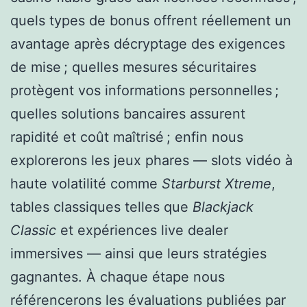
quels types de bonus offrent réellement un
avantage après décryptage des exigences
de mise ; quelles mesures sécuritaires
protègent vos informations personnelles ;
quelles solutions bancaires assurent
rapidité et coût maîtrisé ; enfin nous
explorerons les jeux phares — slots vidéo à
haute volatilité comme
Starburst Xtreme
,
tables classiques telles que
Blackjack
Classic
et expériences live dealer
immersives — ainsi que leurs stratégies
gagnantes. À chaque étape nous
référencerons les évaluations publiées par