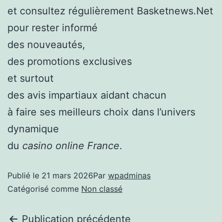
et consultez régulièrement Basketnews.Net
pour rester informé
des nouveautés,
des promotions exclusives
et surtout
des avis impartiaux aidant chacun
à faire ses meilleurs choix dans l’univers
dynamique
du
casino online France
.
Publié le
21 mars 2026
Par
wpadminas
Catégorisé comme
Non classé
Publication précédente