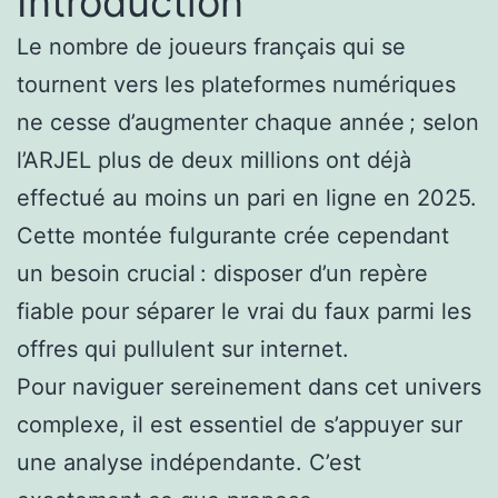
Introduction
Le nombre de joueurs français qui se
tournent vers les plateformes numériques
ne cesse d’augmenter chaque année ; selon
l’ARJEL plus de deux millions ont déjà
effectué au moins un pari en ligne en 2025.
Cette montée fulgurante crée cependant
un besoin crucial : disposer d’un repère
fiable pour séparer le vrai du faux parmi les
offres qui pullulent sur internet.
Pour naviguer sereinement dans cet univers
complexe, il est essentiel de s’appuyer sur
une analyse indépendante. C’est