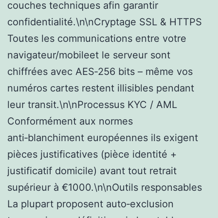
couches techniques afin garantir
confidentialité.\n\nCryptage SSL & HTTPS
Toutes les communications entre votre
navigateur/mobile​et le serveur sont
chiffrées avec AES‑256 bits – même vos
numéros cartes restent illisibles pendant
leur transit.\n\nProcessus KYC / AML
Conformément aux normes
anti‑blanchiment européennes ils exigent
pièces justificatives (pièce identité +
justificatif domicile) avant tout retrait
supérieur à €1000.\n\nOutils responsables
La plupart proposent auto‑exclusion