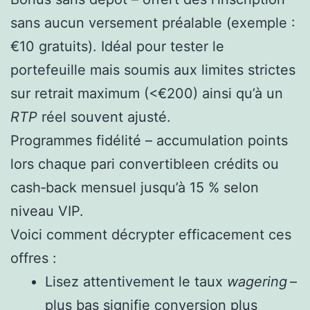
sans aucun versement préalable (exemple :
€10 gratuits). Idéal pour tester le
portefeuille mais soumis aux limites strictes
sur retrait maximum (<€200) ainsi qu’à un
RTP
réel souvent ajusté.
Programmes fidélité – accumulation points
lors chaque pari convertibleen crédits ou
cash‑back mensuel jusqu’à 15 % selon
niveau VIP.
Voici comment décrypter efficacement ces
offres :
Lisez attentivement le taux
wagering
–
plus bas signifie conversion plus