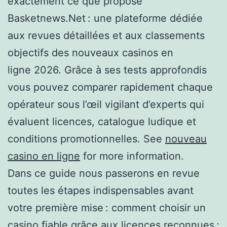
exactement ce que propose
Basketnews.Net : une plateforme dédiée
aux revues détaillées et aux classements
objectifs des nouveaux casinos en
ligne 2026. Grâce à ses tests approfondis
vous pouvez comparer rapidement chaque
opérateur sous l’œil vigilant d’experts qui
évaluent licences, catalogue ludique et
conditions promotionnelles. See
nouveau
casino en ligne
for more information.
Dans ce guide nous passerons en revue
toutes les étapes indispensables avant
votre première mise : comment choisir un
casino fiable grâce aux licences reconnues ;