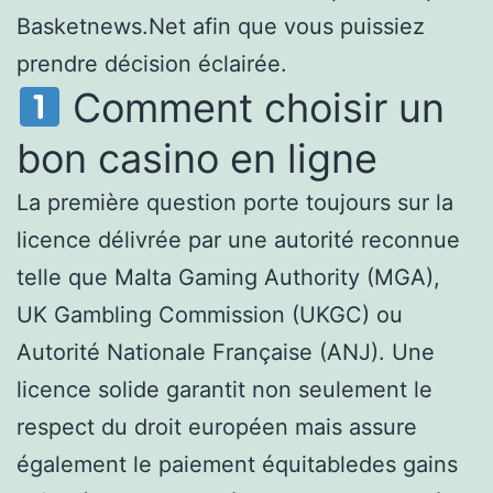
Basketnews.Net afin que vous puissiez
prendre décision éclairée.
Comment choisir un
bon casino en ligne
La première question porte toujours sur la
licence délivrée par une autorité reconnue
telle que Malta Gaming Authority (MGA),
UK Gambling Commission (UKGC) ou
Autorité Nationale Française (ANJ). Une
licence solide garantit non seulement le
respect du droit européen mais assure
également le paiement équitabledes gains