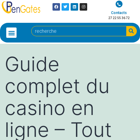
Contacts
27 22 55 36 72
Guide
complet du
casino en
ligne – Tout