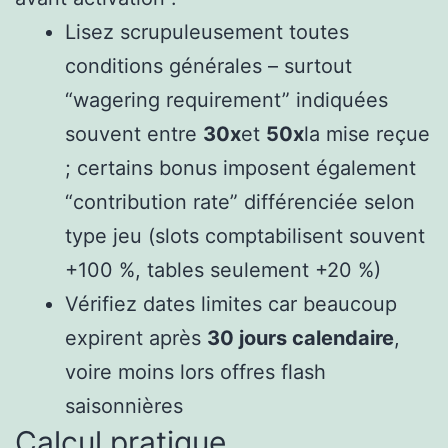
Lisez scrupuleusement toutes
conditions générales – surtout
“wagering requirement” indiquées
souvent entre
30x
et
50x
la mise reçue
; certains bonus imposent également
“contribution rate” différenciée selon
type jeu (slots comptabilisent souvent
+100 %, tables seulement +20 %)
Vérifiez dates limites car beaucoup
expirent après
30 jours calendaire
,
voire moins lors offres flash
saisonnières
Calcul pratique