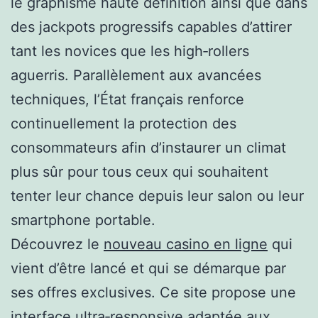
le graphisme haute définition ainsi que dans
des jackpots progressifs capables d’attirer
tant les novices que les high‑rollers
aguerris. Parallèlement aux avancées
techniques, l’État français renforce
continuellement la protection des
consommateurs afin d’instaurer un climat
plus sûr pour tous ceux qui souhaitent
tenter leur chance depuis leur salon ou leur
smartphone portable.
Découvrez le
nouveau casino en ligne
qui
vient d’être lancé et qui se démarque par
ses offres exclusives. Ce site propose une
interface ultra‑responsive adaptée aux