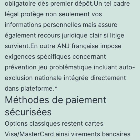
obligatoire dès premier dépôt.Un tel cadre
légal protège non seulement vos
informations personnelles mais assure
également recours juridique clair si litige
survient.En outre ANJ française impose
exigences spécifiques concernant
prévention jeu problématique incluant auto-
exclusion nationale intégrée directement
dans plateforme.*
Méthodes de paiement
sécurisées
Options classiques restent cartes
Visa/MasterCard ainsi virements bancaires