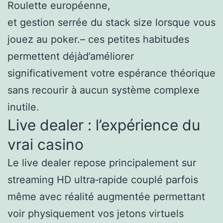
Roulette européenne,
et gestion serrée du stack size lorsque vous
jouez au poker.– ces petites habitudes
permettent déjà​d’améliorer
significativement votre espérance théorique
sans recourir à aucun système complexe
inutile.​
Live dealer : l’expérience du
vrai casino
Le live dealer repose principalement sur
streaming HD ultra‑rapide couplé parfois
même avec réalité augmentée permettant
voir physiquement vos jetons virtuels