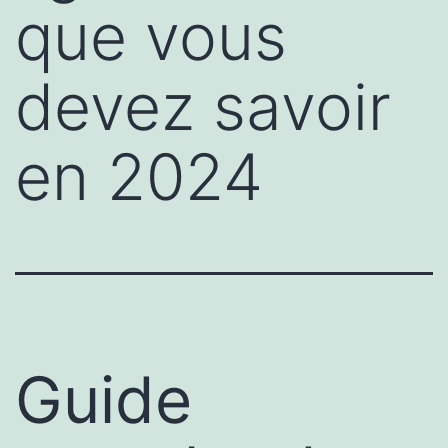
que vous
devez savoir
en 2024
Guide