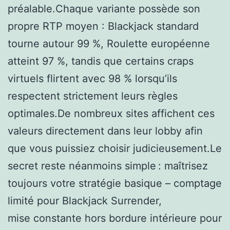
préalable.Chaque variante possède son
propre RTP moyen : Blackjack standard
tourne autour 99 %, Roulette européenne
atteint 97 %, tandis que certains craps
virtuels flirtent avec 98 % lorsqu’ils
respectent strictement leurs règles
optimales.De nombreux sites affichent ces
valeurs directement dans leur lobby afin
que vous puissiez choisir judicieusement.Le
secret reste néanmoins simple : maîtrisez
toujours votre stratégie basique – comptage
limité pour Blackjack Surrender,
mise constante hors bordure intérieure pour