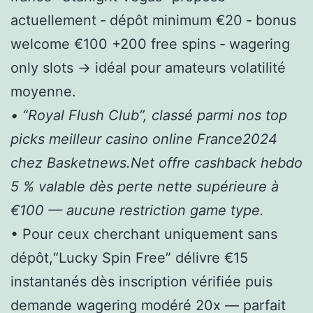
actuellement ‑ dépôt minimum €20 ‑ bonus
welcome €100 +200 free spins ‑ wagering
only slots → idéal pour amateurs volatilité
moyenne.
• “Royal Flush Club”, classé parmi nos top
picks meilleur casino online France2024
chez Basketnews.Net offre cashback hebdo
‎5 %‎ valable dès perte nette supérieure à
€100 — aucune restriction game type.
• Pour ceux cherchant uniquement sans
dépôt,“Lucky Spin Free” délivre €15
instantanés dès inscription vérifiée puis
demande wagering modéré ‎20x‎ — parfait