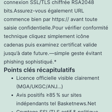
connexion SSL/TLS chiffrée RSA2048
bits.Assurez-vous également URL
commence bien par https:// avant toute
saisie confidentielle.Pour vérifier conformité
technique cliquez simplement icône
cadenas puis examinez certificat valide
jusqu’à date future.—simple geste évitant
phishing sophistiqué.*
Points clés récapitulatifs
Licence officielle visible clairement
(MGA/UKGC/ANJ…)
Avis positifs ≥85 % sur sites
indépendants tel Basketnews.Net