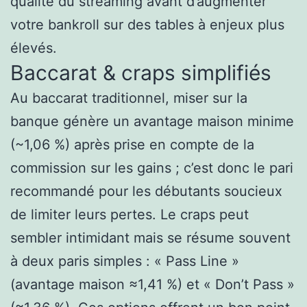
qualité du streaming avant d’augmenter
votre bankroll sur des tables à enjeux plus
élevés.
Baccarat & craps simplifiés
Au baccarat traditionnel, miser sur la
banque génère un avantage maison minime
(~1,06 %) après prise en compte de la
commission sur les gains ; c’est donc le pari
recommandé pour les débutants soucieux
de limiter leurs pertes. Le craps peut
sembler intimidant mais se résume souvent
à deux paris simples : « Pass Line »
(avantage maison ≈1,41 %) et « Don’t Pass »