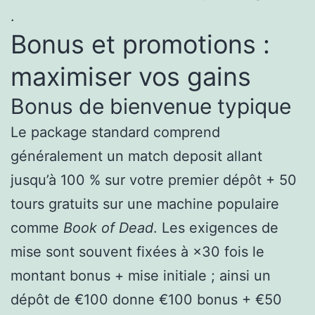
.
Bonus et promotions :
maximiser vos gains
Bonus de bienvenue typique
Le package standard comprend
généralement un match deposit allant
jusqu’à 100 % sur votre premier dépôt + 50
tours gratuits sur une machine populaire
comme
Book of Dead
. Les exigences de
mise sont souvent fixées à ×30 fois le
montant bonus + mise initiale ; ainsi un
dépôt de €100 donne €100 bonus + €50