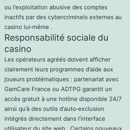
ou l’exploitation abusive des comptes
inactifs par des cybercriminels externes au
casino lui‑même .
Responsabilité sociale du
casino
Les opérateurs agréés doivent afficher
clairement leurs programmes d’aide aux
joueurs problématiques : partenariat avec
GamCare France ou ADTPG garantit un
accès gratuit à une hotline disponible 24/7
ainsi qu’à des outils d’auto‑exclusion
intégrés directement dans l’interface
utilisateur du site web . Certains nouveaux