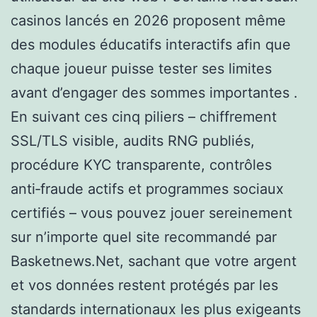
casinos lancés en 2026 proposent même
des modules éducatifs interactifs afin que
chaque joueur puisse tester ses limites
avant d’engager des sommes importantes .
En suivant ces cinq piliers – chiffrement
SSL/TLS visible, audits RNG publiés,
procédure KYC transparente, contrôles
anti‑fraude actifs et programmes sociaux
certifiés – vous pouvez jouer sereinement
sur n’importe quel site recommandé par
Basketnews.Net, sachant que votre argent
et vos données restent protégés par les
standards internationaux les plus exigeants