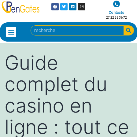
Contacts
27 22 55 36 72
Guide
complet du
casino en
ligne : tout ce