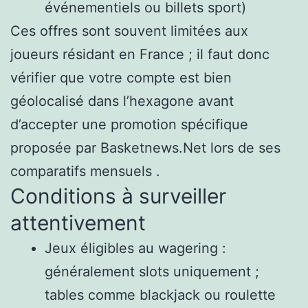
événementiels ou billets sport)
Ces offres sont souvent limitées aux
joueurs résidant en France ; il faut donc
vérifier que votre compte est bien
géolocalisé dans l’hexagone avant
d’accepter une promotion spécifique
proposée par Basketnews.Net lors de ses
comparatifs mensuels .
Conditions à surveiller
attentivement
Jeux éligibles au wagering :
généralement slots uniquement ;
tables comme blackjack ou roulette