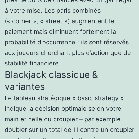
près de 50 % de chances avec un gain égal
à votre mise. Les paris combinés
(« corner », « street ») augmentent le
paiement mais diminuent fortement la
probabilité d’occurrence ; ils sont réservés
aux joueurs cherchant plus d’action que de
stabilité financière.
Blackjack classique &
variantes
Le tableau stratégique « basic strategy »
indique la décision optimale selon votre
main et celle du croupier – par exemple
doubler sur un total de 11 contre un croupier