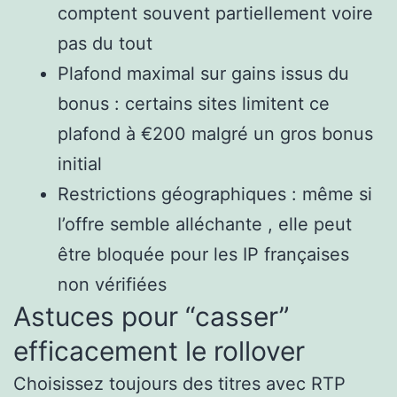
comptent souvent partiellement voire
pas du tout
Plafond maximal sur gains issus du
bonus : certains sites limitent ce
plafond à €200 malgré un gros bonus
initial
Restrictions géographiques : même si
l’offre semble alléchante , elle peut
être bloquée pour les IP françaises
non vérifiées
Astuces pour “casser”
efficacement le rollover
Choisissez toujours des titres avec RTP