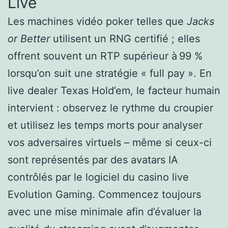
Live
Les machines vidéo poker telles que
Jacks
or Better
utilisent un RNG certifié ; elles
offrent souvent un RTP supérieur à 99 %
lorsqu’on suit une stratégie « full pay ». En
live dealer Texas Hold’em, le facteur humain
intervient : observez le rythme du croupier
et utilisez les temps morts pour analyser
vos adversaires virtuels – même si ceux-ci
sont représentés par des avatars IA
contrôlés par le logiciel du casino live
Evolution Gaming. Commencez toujours
avec une mise minimale afin d’évaluer la