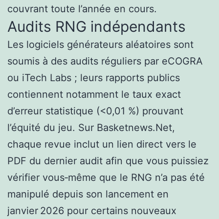
couvrant toute l’année en cours.
Audits RNG indépendants
Les logiciels générateurs aléatoires sont
soumis à des audits réguliers par eCOGRA
ou iTech Labs ; leurs rapports publics
contiennent notamment le taux exact
d’erreur statistique (<0,01 %) prouvant
l’équité du jeu. Sur Basketnews.Net,
chaque revue inclut un lien direct vers le
PDF du dernier audit afin que vous puissiez
vérifier vous‑même que le RNG n’a pas été
manipulé depuis son lancement en
janvier 2026 pour certains nouveaux