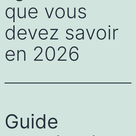
que vous
devez savoir
en 2026
Guide