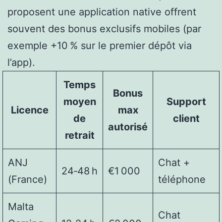
proposent une application native offrent
souvent des bonus exclusifs mobiles (par
exemple +10 % sur le premier dépôt via
l’app).
Temps
Bonus
moyen
Support
Licence
max
de
client
autorisé
retrait
ANJ
Chat +
24‑48 h
€1 000
(France)
téléphone
Malta
Chat