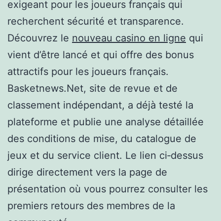
exigeant pour les joueurs français qui
recherchent sécurité et transparence.
Découvrez le
nouveau casino en ligne
qui
vient d’être lancé et qui offre des bonus
attractifs pour les joueurs français.
Basketnews.Net, site de revue et de
classement indépendant, a déjà testé la
plateforme et publie une analyse détaillée
des conditions de mise, du catalogue de
jeux et du service client. Le lien ci‑dessus
dirige directement vers la page de
présentation où vous pourrez consulter les
premiers retours des membres de la