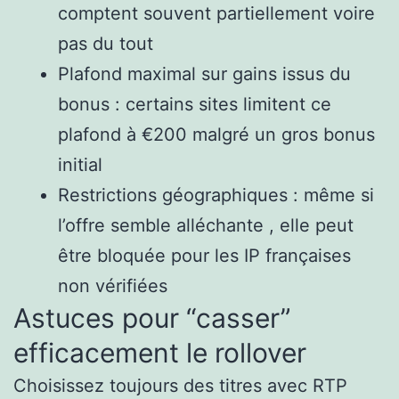
comptent souvent partiellement voire
pas du tout
Plafond maximal sur gains issus du
bonus : certains sites limitent ce
plafond à €200 malgré un gros bonus
initial
Restrictions géographiques : même si
l’offre semble alléchante , elle peut
être bloquée pour les IP françaises
non vérifiées
Astuces pour “casser”
efficacement le rollover
Choisissez toujours des titres avec RTP