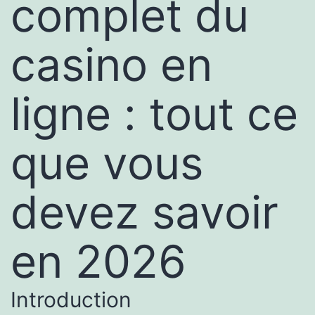
complet du
casino en
ligne : tout ce
que vous
devez savoir
en 2026
Introduction