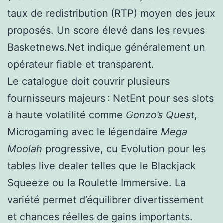
taux de redistribution (RTP) moyen des jeux
proposés. Un score élevé dans les revues
Basketnews.Net indique généralement un
opérateur fiable et transparent.
Le catalogue doit couvrir plusieurs
fournisseurs majeurs : NetEnt pour ses slots
à haute volatilité comme
Gonzo’s Quest
,
Microgaming avec le légendaire
Mega
Moolah
progressive, ou Evolution pour les
tables live dealer telles que le Blackjack
Squeeze ou la Roulette Immersive. La
variété permet d’équilibrer divertissement
et chances réelles de gains importants.