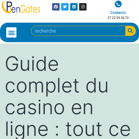
Contacts
27 22 55 36 72
Guide
complet du
casino en
ligne : tout ce