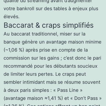
qualité du streaming avant d’augmenter
votre bankroll sur des tables à enjeux plus
élevés.
Baccarat & craps simplifiés
Au baccarat traditionnel, miser sur la
banque génère un avantage maison minime
(~1,06 %) après prise en compte de la
commission sur les gains ; c’est donc le pari
recommandé pour les débutants soucieux
de limiter leurs pertes. Le craps peut
sembler intimidant mais se résume souvent
à deux paris simples : « Pass Line »
(avantage maison ≈1,41 %) et « Don’t Pass »