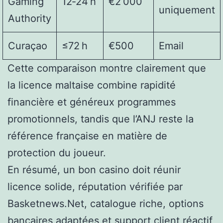
Gaming
12‑24 h
€2 000
uniquement
Authority
Curaçao
≤72 h
€500
Email
Cette comparaison montre clairement que
la licence maltaise combine rapidité
financière et généreux programmes
promotionnels, tandis que l’ANJ reste la
référence française en matière de
protection du joueur.
En résumé, un bon casino doit réunir
licence solide, réputation vérifiée par
Basketnews.Net, catalogue riche, options
bancaires adaptées et support client réactif