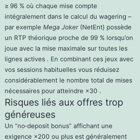
≥ 96 % où chaque mise compte
intégralement dans le calcul du wagering –
par exemple
Mega Joker
(NetEnt) possède
un RTP théorique proche de 99 % lorsqu’on
joue avec la mise maximale sur toutes les
lignes actives . En combinant ces jeux avec
vos sessions habituelles vous réduisez
considérablement le nombre total de mises
nécessaires pour atteindre ×30 .
Risques liés aux offres trop
généreuses
Un “no‑deposit bonus” affichant une
exigence ×200 ou plus est généralement