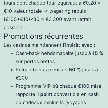
tours dont chaque tour équivaut à €0,20 =
€10 valeur totale → wagering requis =
(€100+€10)×30 = €3 300 avant retrait
possible .
Promotions récurrentes
Les casinos maintiennent l’intérêt avec :
Cash‑back hebdomadaire jusqu’à
15 %
sur pertes nettes
Reload bonus mensuel
50 %
jusqu’à
€200
Programme VIP où chaque €100 misé
rapporte
1 point
convertible en cash
ou cadeaux exclusifs (voyages