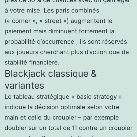
près de 50 % de chances avec un gain égal
à votre mise. Les paris combinés
(« corner », « street ») augmentent le
paiement mais diminuent fortement la
probabilité d’occurrence ; ils sont réservés
aux joueurs cherchant plus d’action que de
stabilité financière.
Blackjack classique &
variantes
Le tableau stratégique « basic strategy »
indique la décision optimale selon votre
main et celle du croupier – par exemple
doubler sur un total de 11 contre un croupier