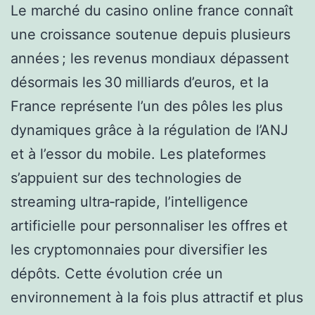
Le marché du casino online france connaît
une croissance soutenue depuis plusieurs
années ; les revenus mondiaux dépassent
désormais les 30 milliards d’euros, et la
France représente l’un des pôles les plus
dynamiques grâce à la régulation de l’ANJ
et à l’essor du mobile. Les plateformes
s’appuient sur des technologies de
streaming ultra‑rapide, l’intelligence
artificielle pour personnaliser les offres et
les cryptomonnaies pour diversifier les
dépôts. Cette évolution crée un
environnement à la fois plus attractif et plus