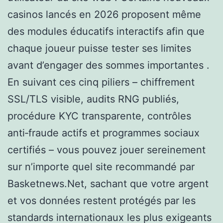
casinos lancés en 2026 proposent même
des modules éducatifs interactifs afin que
chaque joueur puisse tester ses limites
avant d’engager des sommes importantes .
En suivant ces cinq piliers – chiffrement
SSL/TLS visible, audits RNG publiés,
procédure KYC transparente, contrôles
anti‑fraude actifs et programmes sociaux
certifiés – vous pouvez jouer sereinement
sur n’importe quel site recommandé par
Basketnews.Net, sachant que votre argent
et vos données restent protégés par les
standards internationaux les plus exigeants