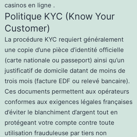
casinos en ligne .
Politique KYC (Know Your
Customer)
La procédure KYC requiert généralement
une copie d’une pièce d’identité officielle
(carte nationale ou passeport) ainsi qu’un
justificatif de domicile datant de moins de
trois mois (facture EDF ou relevé bancaire).
Ces documents permettent aux opérateurs
conformes aux exigences légales françaises
d’éviter le blanchiment d’argent tout en
protégeant votre compte contre toute
utilisation frauduleuse par tiers non