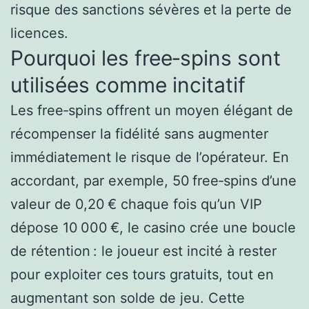
risque des sanctions sévères et la perte de
licences.
Pourquoi les free‑spins sont
utilisées comme incitatif
Les free‑spins offrent un moyen élégant de
récompenser la fidélité sans augmenter
immédiatement le risque de l’opérateur. En
accordant, par exemple, 50 free‑spins d’une
valeur de 0,20 € chaque fois qu’un VIP
dépose 10 000 €, le casino crée une boucle
de rétention : le joueur est incité à rester
pour exploiter ces tours gratuits, tout en
augmentant son solde de jeu. Cette