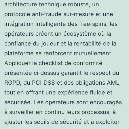
architecture technique robuste, un
protocole anti‑fraude sur‑mesure et une
intégration intelligente des free‑spins, les
opérateurs créent un écosystème où la
confiance du joueur et la rentabilité de la
plateforme se renforcent mutuellement.
Appliquer la checklist de conformité
présentée ci‑dessus garantit le respect du
RGPD, du PCI‑DSS et des obligations AML,
tout en offrant une expérience fluide et
sécurisée. Les opérateurs sont encouragés
à surveiller en continu leurs processus, à
ajuster les seuils de sécurité et à exploiter