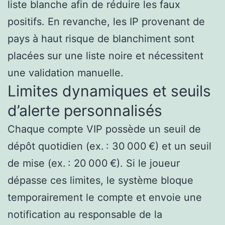
liste blanche afin de réduire les faux
positifs. En revanche, les IP provenant de
pays à haut risque de blanchiment sont
placées sur une liste noire et nécessitent
une validation manuelle.
Limites dynamiques et seuils
d’alerte personnalisés
Chaque compte VIP possède un seuil de
dépôt quotidien (ex. : 30 000 €) et un seuil
de mise (ex. : 20 000 €). Si le joueur
dépasse ces limites, le système bloque
temporairement le compte et envoie une
notification au responsable de la