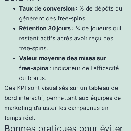
Taux de conversion
: % de dépôts qui
génèrent des free‑spins.
Rétention 30 jours
: % de joueurs qui
restent actifs après avoir reçu des
free‑spins.
Valeur moyenne des mises sur
free‑spins
: indicateur de l’efficacité
du bonus.
Ces KPI sont visualisés sur un tableau de
bord interactif, permettant aux équipes de
marketing d’ajuster les campagnes en
temps réel.
Bonnes pratiques pour éviter