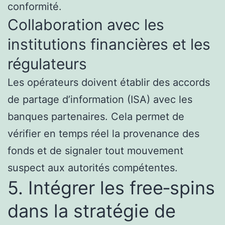
conformité.
Collaboration avec les
institutions financières et les
régulateurs
Les opérateurs doivent établir des accords
de partage d’information (ISA) avec les
banques partenaires. Cela permet de
vérifier en temps réel la provenance des
fonds et de signaler tout mouvement
suspect aux autorités compétentes.
5. Intégrer les free‑spins
dans la stratégie de