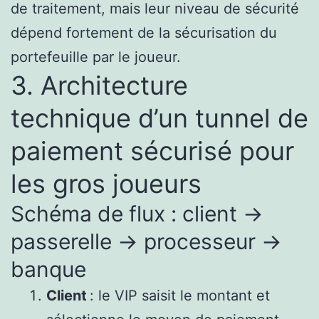
de traitement, mais leur niveau de sécurité
dépend fortement de la sécurisation du
portefeuille par le joueur.
3. Architecture
technique d’un tunnel de
paiement sécurisé pour
les gros joueurs
Schéma de flux : client →
passerelle → processeur →
banque
Client
: le VIP saisit le montant et