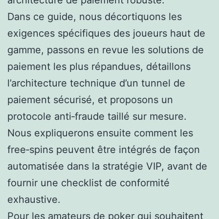
architecture de paiement robuste.
Dans ce guide, nous décortiquons les
exigences spécifiques des joueurs haut de
gamme, passons en revue les solutions de
paiement les plus répandues, détaillons
l’architecture technique d’un tunnel de
paiement sécurisé, et proposons un
protocole anti‑fraude taillé sur mesure.
Nous expliquerons ensuite comment les
free‑spins peuvent être intégrés de façon
automatisée dans la stratégie VIP, avant de
fournir une checklist de conformité
exhaustive.
Pour les amateurs de poker qui souhaitent