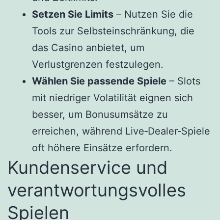
Setzen Sie Limits
– Nutzen Sie die
Tools zur Selbsteinschränkung, die
das Casino anbietet, um
Verlustgrenzen festzulegen.
Wählen Sie passende Spiele
– Slots
mit niedriger Volatilität eignen sich
besser, um Bonusumsätze zu
erreichen, während Live‑Dealer‑Spiele
oft höhere Einsätze erfordern.
Kundenservice und
verantwortungsvolles
Spielen