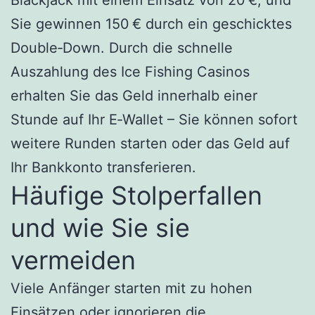
Blackjack mit einem Einsatz von 20 €, und
Sie gewinnen 150 € durch ein geschicktes
Double‑Down. Durch die schnelle
Auszahlung des Ice Fishing Casinos
erhalten Sie das Geld innerhalb einer
Stunde auf Ihr E‑Wallet – Sie können sofort
weitere Runden starten oder das Geld auf
Ihr Bankkonto transferieren.
Häufige Stolperfallen
und wie Sie sie
vermeiden
Viele Anfänger starten mit zu hohen
Einsätzen oder ignorieren die