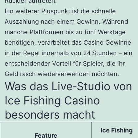
Ruckler auftreten.
Ein weiterer Pluspunkt ist die schnelle
Auszahlung nach einem Gewinn. Während
manche Plattformen bis zu fünf Werktage
benötigen, verarbeitet das Casino Gewinne
in der Regel innerhalb von 24 Stunden – ein
entscheidender Vorteil für Spieler, die ihr
Geld rasch wiederverwenden möchten.
Was das Live‑Studio von
Ice Fishing Casino
besonders macht
Ice Fishing
Feature