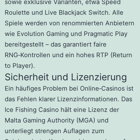
sowie exklusive Varianten, etwa Speed
Roulette und Live Blackjack Switch. Alle
Spiele werden von renommierten Anbietern
wie Evolution Gaming und Pragmatic Play
bereitgestellt – das garantiert faire
RNG‑Kontrollen und ein hohes RTP (Return
to Player).
Sicherheit und Lizenzierung
Ein häufiges Problem bei Online‑Casinos ist
das Fehlen klarer Lizenzinformationen. Das
Ice Fishing Casino hält eine Lizenz der
Malta Gaming Authority (MGA) und
unterliegt strengen Auflagen zum