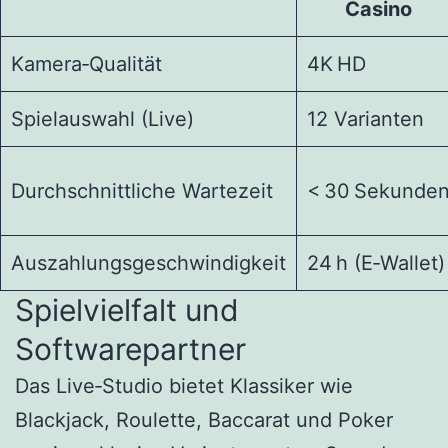
Casino
Kamera‑Qualität
4K HD
Spielauswahl (Live)
12 Varianten
Durchschnittliche Wartezeit
< 30 Sekunde
Auszahlungsgeschwindigkeit
24 h (E‑Wallet)
Spielvielfalt und
Softwarepartner
Das Live‑Studio bietet Klassiker wie
Blackjack, Roulette, Baccarat und Poker