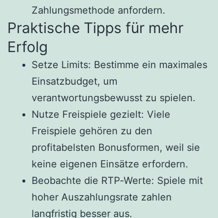
Zahlungsmethode anfordern.
Praktische Tipps für mehr
Erfolg
Setze Limits: Bestimme ein maximales
Einsatzbudget, um
verantwortungsbewusst zu spielen.
Nutze Freispiele gezielt: Viele
Freispiele gehören zu den
profitabelsten Bonusformen, weil sie
keine eigenen Einsätze erfordern.
Beobachte die RTP‑Werte: Spiele mit
hoher Auszahlungsrate zahlen
langfristig besser aus.