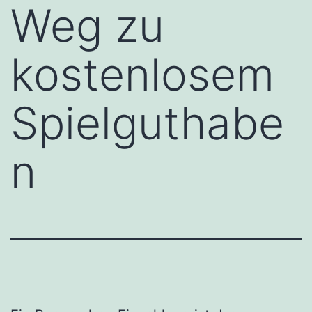
Weg zu
kostenlosem
Spielguthabe
n