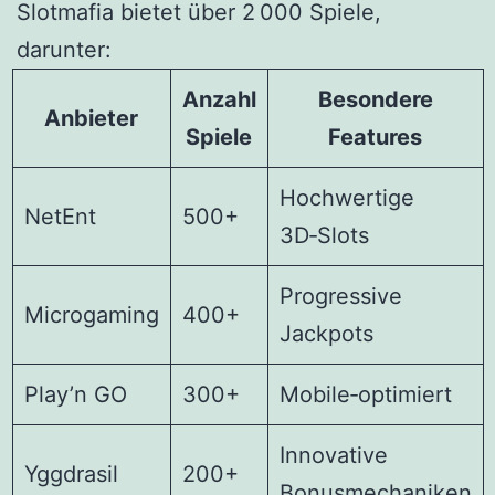
Slotmafia bietet über 2 000 Spiele,
darunter:
Anzahl
Besondere
Anbieter
Spiele
Features
Hochwertige
NetEnt
500+
3D‑Slots
Progressive
Microgaming
400+
Jackpots
Play’n GO
300+
Mobile‑optimiert
Innovative
Yggdrasil
200+
Bonusmechaniken