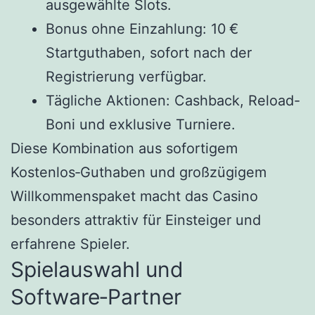
ausgewählte Slots.
Bonus ohne Einzahlung: 10 €
Startguthaben, sofort nach der
Registrierung verfügbar.
Tägliche Aktionen: Cashback, Reload-
Boni und exklusive Turniere.
Diese Kombination aus sofortigem
Kostenlos‑Guthaben und großzügigem
Willkommenspaket macht das Casino
besonders attraktiv für Einsteiger und
erfahrene Spieler.
Spielauswahl und
Software‑Partner