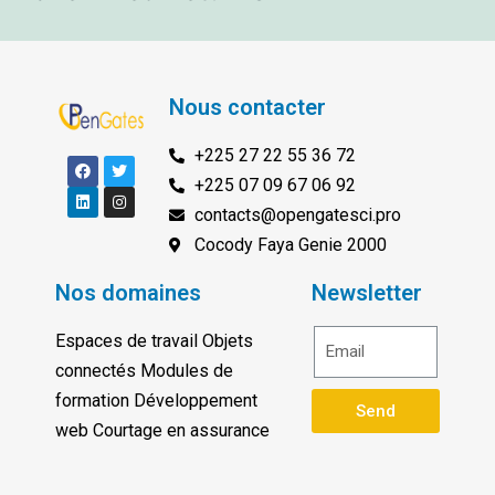
Nous contacter
+225 27 22 55 36 72
+225 07 09 67 06 92
contacts@opengatesci.pro
Cocody Faya Genie 2000
Nos domaines
Newsletter
Espaces de travail Objets
connectés Modules de
formation Développement
Send
web Courtage en assurance