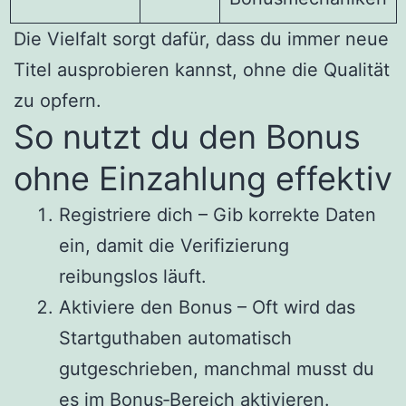
Die Vielfalt sorgt dafür, dass du immer neue
Titel ausprobieren kannst, ohne die Qualität
zu opfern.
So nutzt du den Bonus
ohne Einzahlung effektiv
Registriere dich – Gib korrekte Daten
ein, damit die Verifizierung
reibungslos läuft.
Aktiviere den Bonus – Oft wird das
Startguthaben automatisch
gutgeschrieben, manchmal musst du
es im Bonus‑Bereich aktivieren.