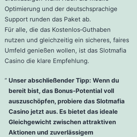
Optimierung und der deutschsprachige
Support runden das Paket ab.
Für alle, die das Kostenlos‑Guthaben
nutzen und gleichzeitig ein sicheres, faires
Umfeld genießen wollen, ist das Slotmafia
Casino die klare Empfehlung.
Unser abschließender Tipp: Wenn du
bereit bist, das Bonus‑Potential voll
auszuschöpfen, probiere das Slotmafia
Casino jetzt aus. Es bietet das ideale
Gleichgewicht zwischen attraktiven
Aktionen und zuverlässigem