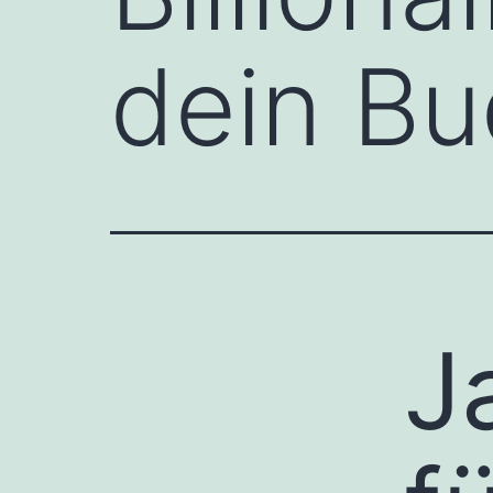
dein Bu
J