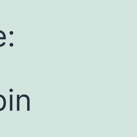
e:
pin
n