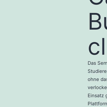
B
c
Das Seme
Studiere
ohne das
verlocke
Einsatz 
Plattfor