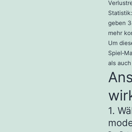
Verlustr
Statisti
geben 3
mehr kon
Um diese
Spiel‑M
als auc
Ans
wir
1. Wä
mode