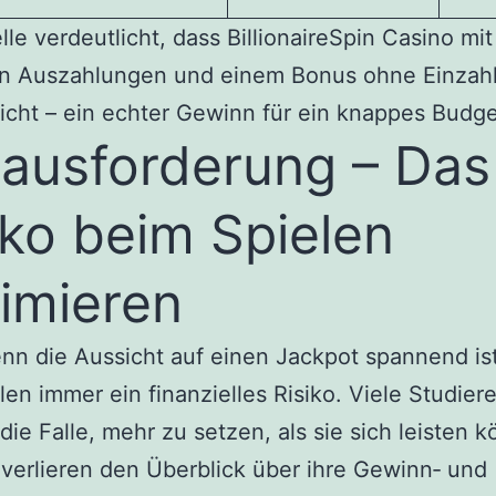
lle verdeutlicht, dass BillionaireSpin Casino mit
en Auszahlungen und einem Bonus ohne Einzah
icht – ein echter Gewinn für ein knappes Budge
ausforderung – Das
iko beim Spielen
imieren
n die Aussicht auf einen Jackpot spannend ist,
len immer ein finanzielles Risiko. Viele Studier
n die Falle, mehr zu setzen, als sie sich leisten 
 verlieren den Überblick über ihre Gewinn‑ und