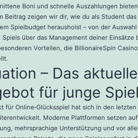
ittene Boni und schnelle Auszahlungen bieten
m Beitrag zeigen wir dir, wie du als Student das
em Spielbudget herausholst – von der Auswahl
n Spiels über das Management deiner Einsätze b
esonderen Vorteilen, die BillionaireSpin Casino
llt.
uation – Das aktuelle
ebot für junge Spie
t für Online‑Glücksspiel hat sich in den letzten
iterentwickelt. Moderne Plattformen setzen auf
ung, mehrsprachige Unterstützung und vor all