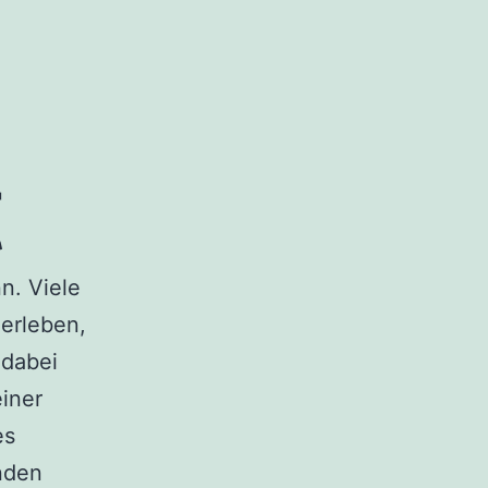
t
n. Viele
erleben,
 dabei
iner
es
enden