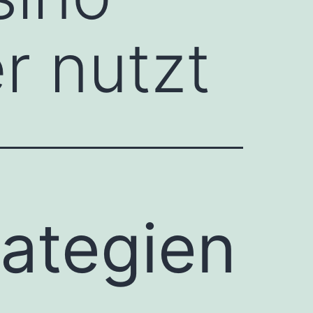
r nutzt
rategien