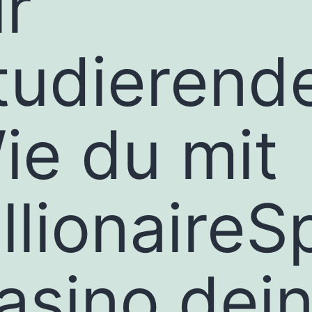
ür
tudierend
ie du mit
illionaireS
asino dei