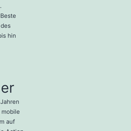
.
 Beste
 des
is hin
ler
 Jahren
 mobile
em auf