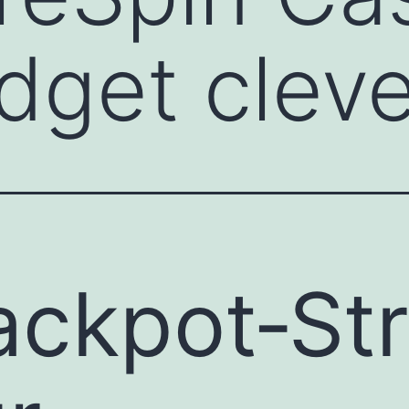
dget cleve
ackpot‑St