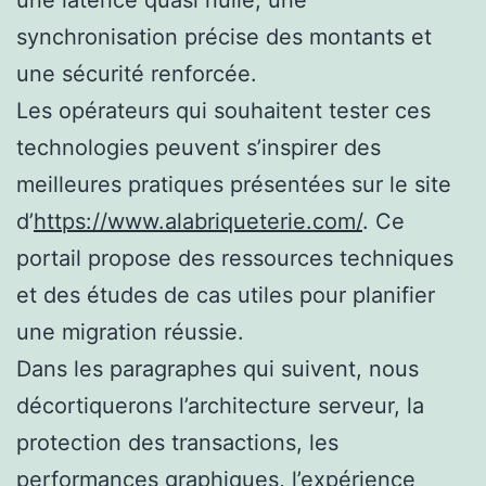
une latence quasi nulle, une
synchronisation précise des montants et
une sécurité renforcée.
Les opérateurs qui souhaitent tester ces
technologies peuvent s’inspirer des
meilleures pratiques présentées sur le site
d’
https://www.alabriqueterie.com/
. Ce
portail propose des ressources techniques
et des études de cas utiles pour planifier
une migration réussie.
Dans les paragraphes qui suivent, nous
décortiquerons l’architecture serveur, la
protection des transactions, les
performances graphiques, l’expérience