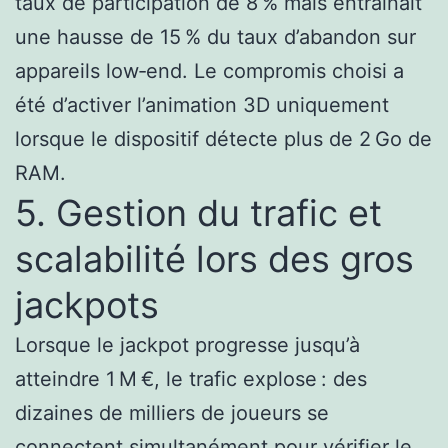
taux de participation de 8 % mais entraînait
une hausse de 15 % du taux d’abandon sur
appareils low‑end. Le compromis choisi a
été d’activer l’animation 3D uniquement
lorsque le dispositif détecte plus de 2 Go de
RAM.
5. Gestion du trafic et
scalabilité lors des gros
jackpots
Lorsque le jackpot progresse jusqu’à
atteindre 1 M €, le trafic explose : des
dizaines de milliers de joueurs se
connectent simultanément pour vérifier le