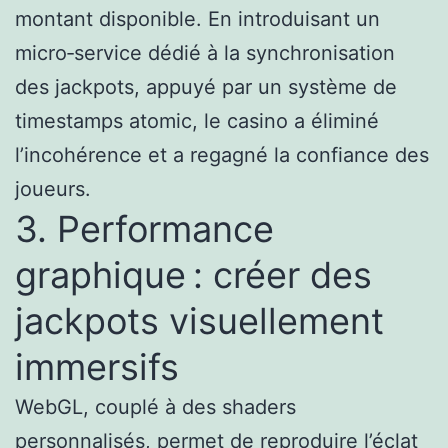
montant disponible. En introduisant un
micro‑service dédié à la synchronisation
des jackpots, appuyé par un système de
timestamps atomic, le casino a éliminé
l’incohérence et a regagné la confiance des
joueurs.
3. Performance
graphique : créer des
jackpots visuellement
immersifs
WebGL, couplé à des shaders
personnalisés, permet de reproduire l’éclat