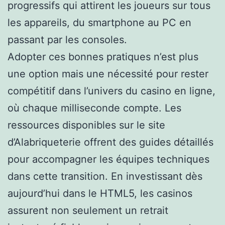
progressifs qui attirent les joueurs sur tous
les appareils, du smartphone au PC en
passant par les consoles.
Adopter ces bonnes pratiques n’est plus
une option mais une nécessité pour rester
compétitif dans l’univers du casino en ligne,
où chaque milliseconde compte. Les
ressources disponibles sur le site
d’Alabriqueterie offrent des guides détaillés
pour accompagner les équipes techniques
dans cette transition. En investissant dès
aujourd’hui dans le HTML5, les casinos
assurent non seulement un retrait