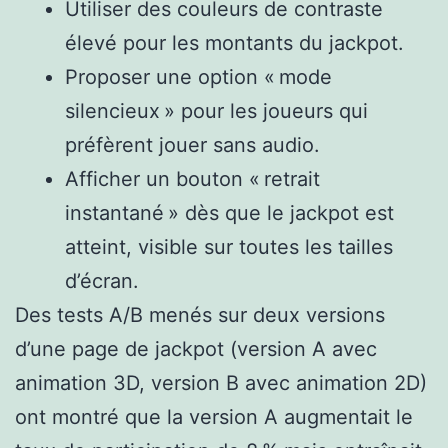
Utiliser des couleurs de contraste
élevé pour les montants du jackpot.
Proposer une option « mode
silencieux » pour les joueurs qui
préfèrent jouer sans audio.
Afficher un bouton « retrait
instantané » dès que le jackpot est
atteint, visible sur toutes les tailles
d’écran.
Des tests A/B menés sur deux versions
d’une page de jackpot (version A avec
animation 3D, version B avec animation 2D)
ont montré que la version A augmentait le