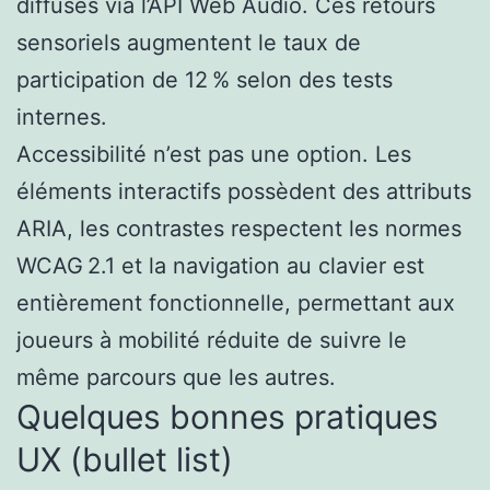
diffusés via l’API Web Audio. Ces retours
sensoriels augmentent le taux de
participation de 12 % selon des tests
internes.
Accessibilité n’est pas une option. Les
éléments interactifs possèdent des attributs
ARIA, les contrastes respectent les normes
WCAG 2.1 et la navigation au clavier est
entièrement fonctionnelle, permettant aux
joueurs à mobilité réduite de suivre le
même parcours que les autres.
Quelques bonnes pratiques
UX (bullet list)