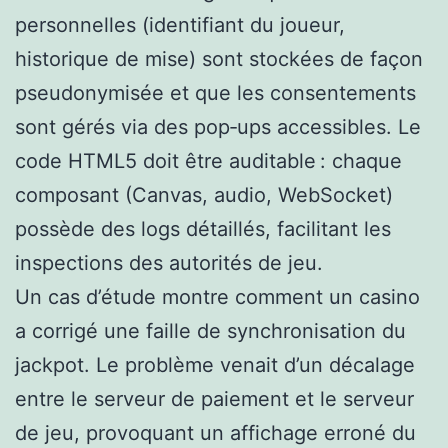
personnelles (identifiant du joueur,
historique de mise) sont stockées de façon
pseudonymisée et que les consentements
sont gérés via des pop‑ups accessibles. Le
code HTML5 doit être auditable : chaque
composant (Canvas, audio, WebSocket)
possède des logs détaillés, facilitant les
inspections des autorités de jeu.
Un cas d’étude montre comment un casino
a corrigé une faille de synchronisation du
jackpot. Le problème venait d’un décalage
entre le serveur de paiement et le serveur
de jeu, provoquant un affichage erroné du