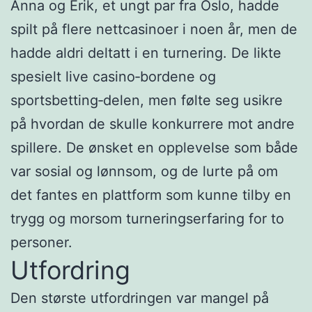
Anna og Erik, et ungt par fra Oslo, hadde
spilt på flere nettcasinoer i noen år, men de
hadde aldri deltatt i en turnering. De likte
spesielt live casino‑bordene og
sportsbetting‑delen, men følte seg usikre
på hvordan de skulle konkurrere mot andre
spillere. De ønsket en opplevelse som både
var sosial og lønnsom, og de lurte på om
det fantes en plattform som kunne tilby en
trygg og morsom turneringserfaring for to
personer.
Utfordring
Den største utfordringen var mangel på