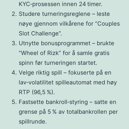
KYC‑prosessen innen 24 timer.
Studere turneringsreglene – leste
nøye gjennom vilkårene for “Couples
Slot Challenge”.
Utnytte bonusprogrammet – brukte
“Wheel of Rizk” for å samle gratis
spinn før turneringen startet.
Velge riktig spill – fokuserte på en
lav‑volatilitet spilleautomat med høy
RTP (96,5 %).
Fastsette bankroll‑styring – satte en
grense på 5 % av totalbankrollen per
spillrunde.