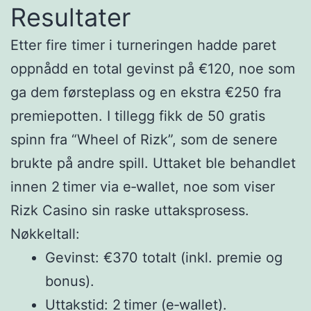
Resultater
Etter fire timer i turneringen hadde paret
oppnådd en total gevinst på €120, noe som
ga dem førsteplass og en ekstra €250 fra
premiepotten. I tillegg fikk de 50 gratis
spinn fra “Wheel of Rizk”, som de senere
brukte på andre spill. Uttaket ble behandlet
innen 2 timer via e‑wallet, noe som viser
Rizk Casino sin raske uttaksprosess.
Nøkkeltall:
Gevinst: €370 totalt (inkl. premie og
bonus).
Uttakstid: 2 timer (e‑wallet).