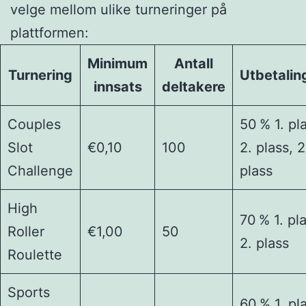
velge mellom ulike turneringer på
plattformen:
Minimum
Antall
Turnering
Utbetalin
innsats
deltakere
Couples
50 % 1. pl
Slot
€0,10
100
2. plass, 
Challenge
plass
High
70 % 1. pl
Roller
€1,00
50
2. plass
Roulette
Sports
60 % 1. pl