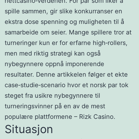
nettcasino‑verdenen. For par som liker å
spille sammen, gir slike konkurranser en
ekstra dose spenning og muligheten til å
samarbeide om seier. Mange spillere tror at
turneringer kun er for erfarne high‑rollers,
men med riktig strategi kan også
nybegynnere oppnå imponerende
resultater. Denne artikkelen følger et ekte
case‑studie‑scenario hvor et norsk par tok
steget fra usikre nybegynnere til
turneringsvinner på en av de mest
populære plattformene – Rizk Casino.
Situasjon