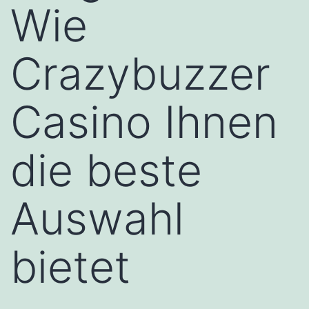
Wie
Crazybuzzer
Casino Ihnen
die beste
Auswahl
bietet