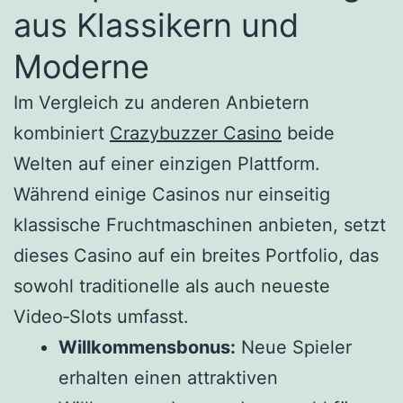
aus Klassikern und
Moderne
Im Vergleich zu anderen Anbietern
kombiniert
Crazybuzzer Casino
beide
Welten auf einer einzigen Plattform.
Während einige Casinos nur einseitig
klassische Fruchtmaschinen anbieten, setzt
dieses Casino auf ein breites Portfolio, das
sowohl traditionelle als auch neueste
Video‑Slots umfasst.
Willkommensbonus:
Neue Spieler
erhalten einen attraktiven