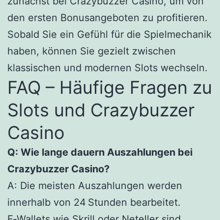
zunächst bei Crazybuzzer Casino, um von
den ersten Bonusangeboten zu profitieren.
Sobald Sie ein Gefühl für die Spielmechanik
haben, können Sie gezielt zwischen
klassischen und modernen Slots wechseln.
FAQ – Häufige Fragen zu
Slots und Crazybuzzer
Casino
Q: Wie lange dauern Auszahlungen bei
Crazybuzzer Casino?
A: Die meisten Auszahlungen werden
innerhalb von 24 Stunden bearbeitet.
E‑Wallets wie Skrill oder Neteller sind