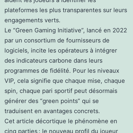
aident les joueurs à identifier les
plateformes les plus transparentes sur leurs
engagements verts.
Le “Green Gaming Initiative”, lancé en 2022
par un consortium de fournisseurs de
logiciels, incite les opérateurs à intégrer
des indicateurs carbone dans leurs
programmes de fidélité. Pour les niveaux
VIP, cela signifie que chaque mise, chaque
spin, chaque pari sportif peut désormais
générer des “green points” qui se
traduisent en avantages concrets.
Cet article décortique le phénomène en
cinq parties : le nouveau profil du joueur