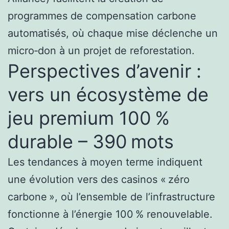
programmes de compensation carbone
automatisés, où chaque mise déclenche un
micro‑don à un projet de reforestation.
Perspectives d’avenir :
vers un écosystème de
jeu premium 100 %
durable – 390 mots
Les tendances à moyen terme indiquent
une évolution vers des casinos « zéro
carbone », où l’ensemble de l’infrastructure
fonctionne à l’énergie 100 % renouvelable.