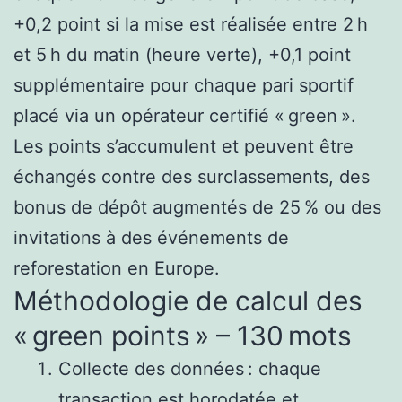
+0,2 point si la mise est réalisée entre 2 h
et 5 h du matin (heure verte), +0,1 point
supplémentaire pour chaque pari sportif
placé via un opérateur certifié « green ».
Les points s’accumulent et peuvent être
échangés contre des surclassements, des
bonus de dépôt augmentés de 25 % ou des
invitations à des événements de
reforestation en Europe.
Méthodologie de calcul des
« green points » – 130 mots
Collecte des données : chaque
transaction est horodatée et