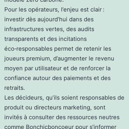
Pour les opérateurs, l’enjeu est clair :
investir dès aujourd’hui dans des
infrastructures vertes, des audits
transparents et des incitations
éco‑responsables permet de retenir les
joueurs premium, d’augmenter le revenu
moyen par utilisateur et de renforcer la
confiance autour des paiements et des
retraits.
Les décideurs, qu’ils soient responsables de
produit ou directeurs marketing, sont
invités à consulter des ressources neutres
comme Bonchicboncoeur pour s’informer