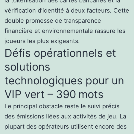
la tokenisation des cartes bancaires et la
vérification d’identité à deux facteurs. Cette
double promesse de transparence
financière et environnementale rassure les
joueurs les plus exigeants.
Défis opérationnels et
solutions
technologiques pour un
VIP vert – 390 mots
Le principal obstacle reste le suivi précis
des émissions liées aux activités de jeu. La
plupart des opérateurs utilisent encore des