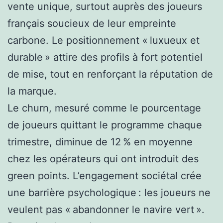
vente unique, surtout auprès des joueurs
français soucieux de leur empreinte
carbone. Le positionnement « luxueux et
durable » attire des profils à fort potentiel
de mise, tout en renforçant la réputation de
la marque.
Le churn, mesuré comme le pourcentage
de joueurs quittant le programme chaque
trimestre, diminue de 12 % en moyenne
chez les opérateurs qui ont introduit des
green points. L’engagement sociétal crée
une barrière psychologique : les joueurs ne
veulent pas « abandonner le navire vert ».