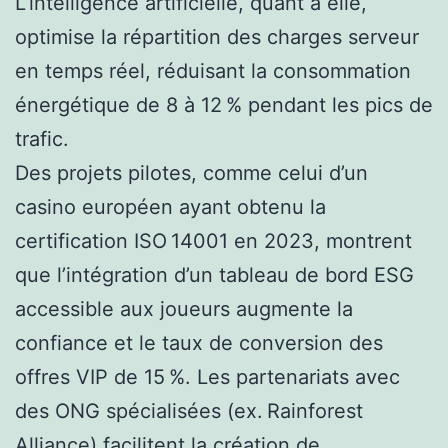
L’intelligence artificielle, quant à elle,
optimise la répartition des charges serveur
en temps réel, réduisant la consommation
énergétique de 8 à 12 % pendant les pics de
trafic.
Des projets pilotes, comme celui d’un
casino européen ayant obtenu la
certification ISO 14001 en 2023, montrent
que l’intégration d’un tableau de bord ESG
accessible aux joueurs augmente la
confiance et le taux de conversion des
offres VIP de 15 %. Les partenariats avec
des ONG spécialisées (ex. Rainforest
Alliance) facilitent la création de