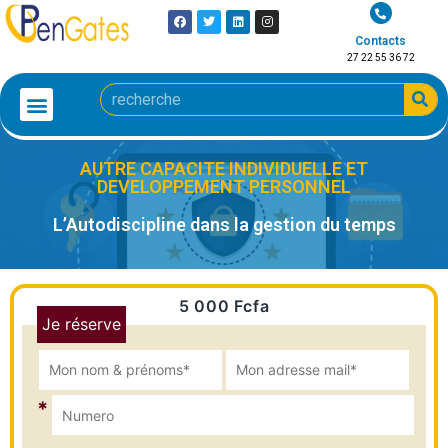
Contacts
27 22 55 36 72
AUTRE CAPACITE INDIVIDUELLE ET
DEVELOPPEMENT PERSONNEL
L’Autodiscipline dans la gestion du temps
5 000 Fcfa
Je réserve
*