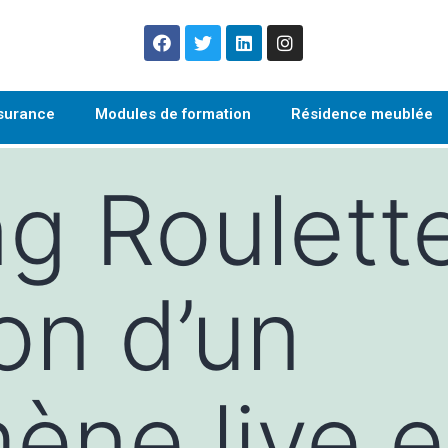
surance
Modules de formation
Résidence meublée
g Roulette
ion d’un
ne live et