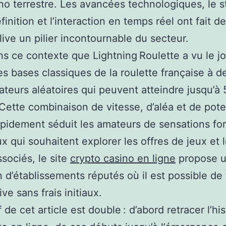
ino terrestre. Les avancées technologiques, le 
inition et l’interaction en temps réel ont fait de
 live un pilier incontournable du secteur.
ns ce contexte que Lightning Roulette a vu le jo
es bases classiques de la roulette française à d
cateurs aléatoires qui peuvent atteindre jusqu’à 
 Cette combinaison de vitesse, d’aléa et de pote
apidement séduit les amateurs de sensations for
x qui souhaitent explorer les offres de jeux et 
sociés, le site
crypto casino en ligne
propose 
n d’établissements réputés où il est possible de 
ive sans frais initiaux.
f de cet article est double : d’abord retracer l’hi