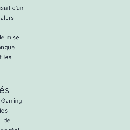
isait d’un
alors
de mise
manque
t les
e
iés
on Gaming
des
l de