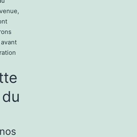
du
nvenue,
ont
rons
 avant
ration
tte
 du
inos