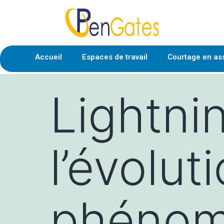
Accueil
Espaces de travail
Courtage en as
Lightnin
l’évolut
phénomè