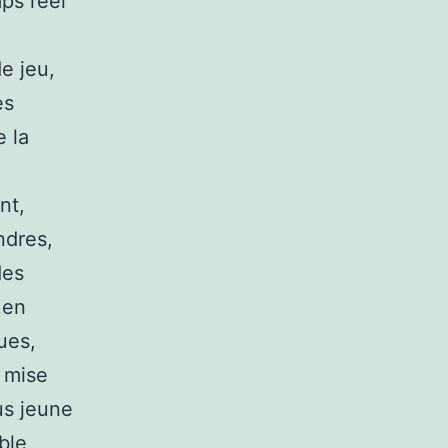
mps réel
e jeu,
es
e la
nt,
ndres,
des
 en
ues,
à mise
us jeune
ble