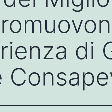
Promuovo
rienza di 
e Consape