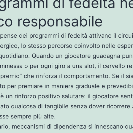
grammi di fedeltà ne
co responsabile
pense dei programmi di fedeltà attivano il circu
rgico, lo stesso percorso coinvolto nelle esper
quotidiano. Quando un giocatore guadagna punt
mmessa o per ogni giro a una slot, il cervello re
 premio” che rinforza il comportamento. Se il si
to per premiare in maniera graduale e prevedibil
 è un rinforzo positivo salutare: il giocatore sen
to qualcosa di tangibile senza dover ricorrere 
se sempre più alte.
ario, meccanismi di dipendenza si innescano qu