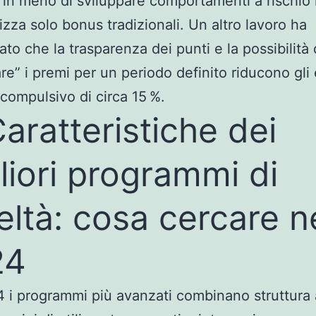
 in meno di sviluppare comportamenti a rischio 
lizza solo bonus tradizionali. Un altro lavoro ha
ato che la trasparenza dei punti e la possibilità 
re” i premi per un periodo definito riducono gli
 compulsivo di circa 15 %.
Caratteristiche dei
liori programmi di
eltà: cosa cercare n
24
 i programmi più avanzati combinano struttura a 