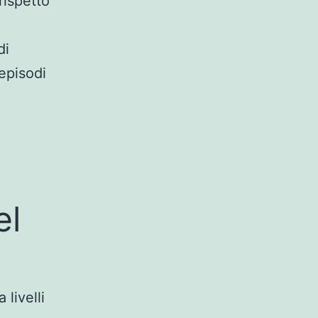
rispetto
di
 episodi
el
livelli