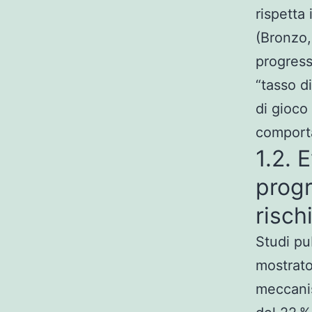
rispetta 
(Bronzo,
progress
“tasso d
di gioco
comport
1.2. 
progr
risch
Studi pu
mostrato
meccanis