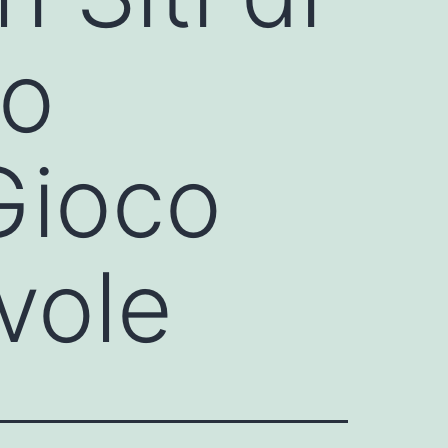
no
Gioco
vole