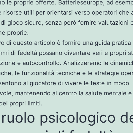
ino le proprie offerte. Batterieseurope, ad esemp
e risorse utili per orientarsi verso operatori che
 di gioco sicuro, senza però fornire valutazioni 
he proprie.
ivo di questo articolo è fornire una guida pratic
mmi di fedeltà possano diventare veri e propri s
zione e autocontrollo. Analizzeremo le dinami
iche, le funzionalità tecniche e le strategie ope
entono al giocatore di vivere le feste in modo
ole, mantenendo al centro la salute mentale e 
dei propri limiti.
Il ruolo psicologico d