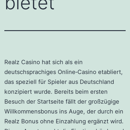
bietet
Realz Casino hat sich als ein
deutschsprachiges Online‑Casino etabliert,
das speziell für Spieler aus Deutschland
konzipiert wurde. Bereits beim ersten
Besuch der Startseite fällt der großzügige
Willkommensbonus ins Auge, der durch ein
Realz Bonus ohne Einzahlung ergänzt wird.