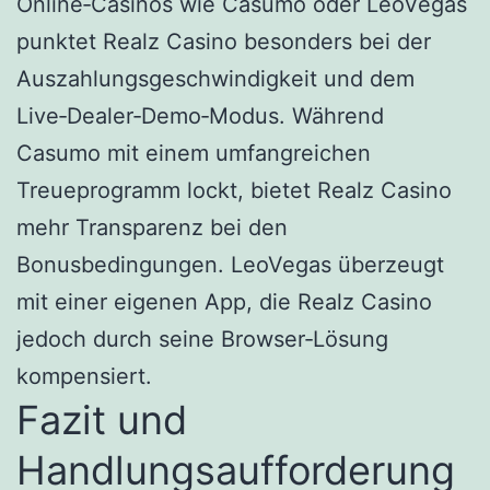
Online‑Casinos wie Casumo oder LeoVegas
punktet Realz Casino besonders bei der
Auszahlungsgeschwindigkeit und dem
Live‑Dealer‑Demo‑Modus. Während
Casumo mit einem umfangreichen
Treueprogramm lockt, bietet Realz Casino
mehr Transparenz bei den
Bonusbedingungen. LeoVegas überzeugt
mit einer eigenen App, die Realz Casino
jedoch durch seine Browser‑Lösung
kompensiert.
Fazit und
Handlungsaufforderung