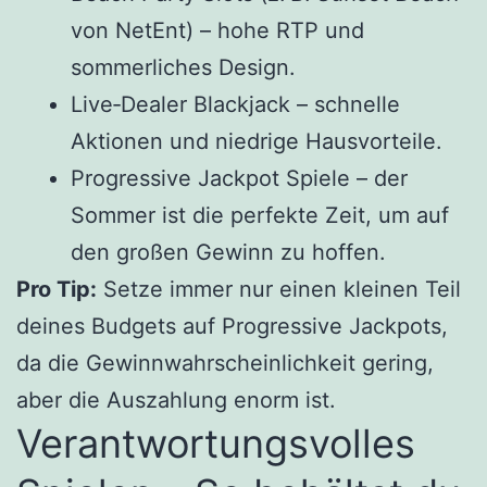
von NetEnt) – hohe RTP und
sommerliches Design.
Live‑Dealer Blackjack – schnelle
Aktionen und niedrige Hausvorteile.
Progressive Jackpot Spiele – der
Sommer ist die perfekte Zeit, um auf
den großen Gewinn zu hoffen.
Pro Tip:
Setze immer nur einen kleinen Teil
deines Budgets auf Progressive Jackpots,
da die Gewinnwahrscheinlichkeit gering,
aber die Auszahlung enorm ist.
Verantwortungsvolles