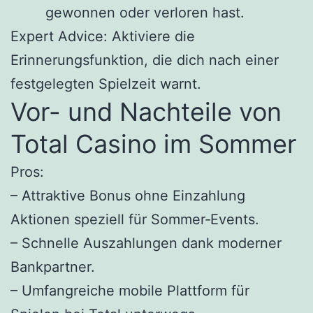
gewonnen oder verloren hast.
Expert Advice: Aktiviere die
Erinnerungsfunktion, die dich nach einer
festgelegten Spielzeit warnt.
Vor- und Nachteile von
Total Casino im Sommer
Pros:
– Attraktive Bonus ohne Einzahlung
Aktionen speziell für Sommer‑Events.
– Schnelle Auszahlungen dank moderner
Bankpartner.
– Umfangreiche mobile Plattform für