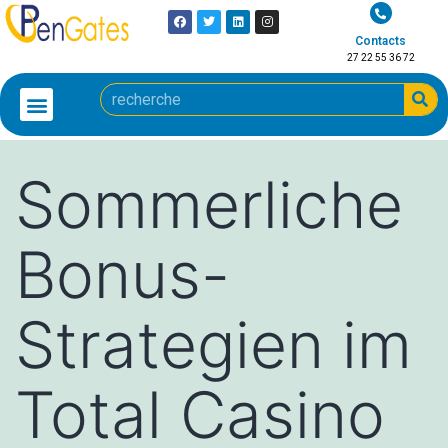
Contacts
27 22 55 36 72
Sommerliche
Bonus-
Strategien im
Total Casino