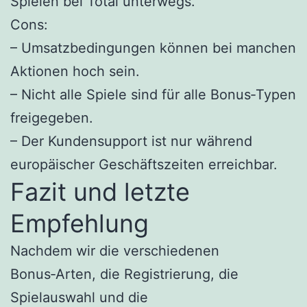
Spielen bei Total unterwegs.
Cons:
– Umsatzbedingungen können bei manchen
Aktionen hoch sein.
– Nicht alle Spiele sind für alle Bonus‑Typen
freigegeben.
– Der Kundensupport ist nur während
europäischer Geschäftszeiten erreichbar.
Fazit und letzte
Empfehlung
Nachdem wir die verschiedenen
Bonus‑Arten, die Registrierung, die
Spielauswahl und die