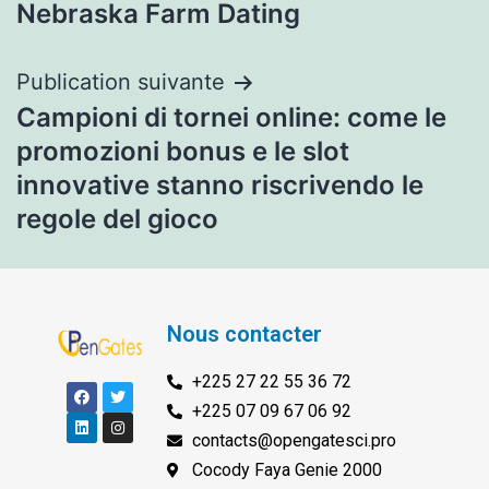
Nebraska Farm Dating
Publication suivante
Campioni di tornei online: come le
promozioni bonus e le slot
innovative stanno riscrivendo le
regole del gioco
Nous contacter
+225 27 22 55 36 72
+225 07 09 67 06 92
contacts@opengatesci.pro
Cocody Faya Genie 2000