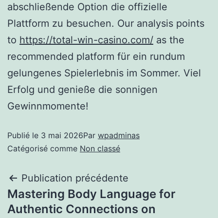
abschließende Option die offizielle
Plattform zu besuchen. Our analysis points
to
https://total-win-casino.com/
as the
recommended platform für ein rundum
gelungenes Spielerlebnis im Sommer. Viel
Erfolg und genieße die sonnigen
Gewinnmomente!
Publié le
3 mai 2026
Par
wpadminas
Catégorisé comme
Non classé
Publication précédente
Mastering Body Language for
Authentic Connections on