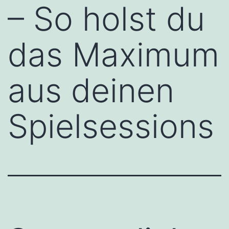
– So holst du
das Maximum
aus deinen
Spielsessions