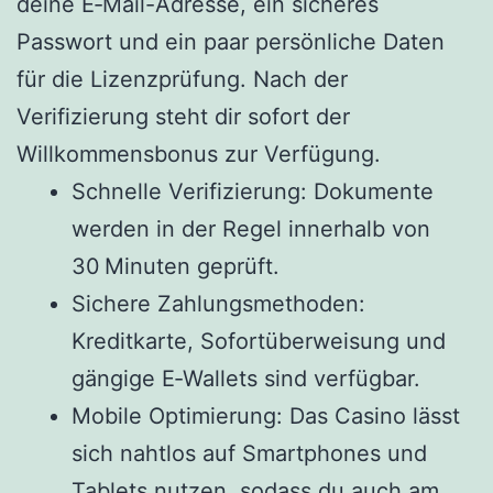
deine E‑Mail-Adresse, ein sicheres
Passwort und ein paar persönliche Daten
für die Lizenzprüfung. Nach der
Verifizierung steht dir sofort der
Willkommensbonus zur Verfügung.
Schnelle Verifizierung: Dokumente
werden in der Regel innerhalb von
30 Minuten geprüft.
Sichere Zahlungsmethoden:
Kreditkarte, Sofortüberweisung und
gängige E‑Wallets sind verfügbar.
Mobile Optimierung: Das Casino lässt
sich nahtlos auf Smartphones und
Tablets nutzen, sodass du auch am