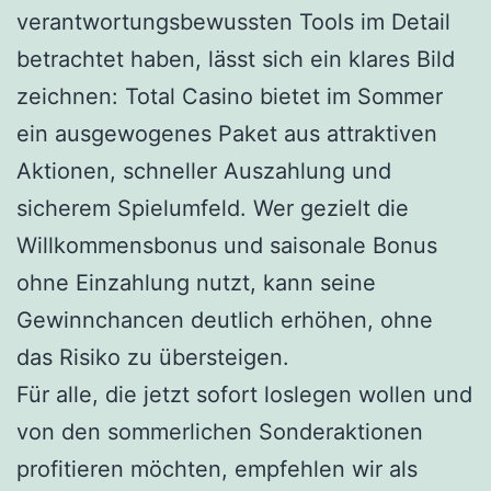
verantwortungsbewussten Tools im Detail
betrachtet haben, lässt sich ein klares Bild
zeichnen: Total Casino bietet im Sommer
ein ausgewogenes Paket aus attraktiven
Aktionen, schneller Auszahlung und
sicherem Spielumfeld. Wer gezielt die
Willkommensbonus und saisonale Bonus
ohne Einzahlung nutzt, kann seine
Gewinnchancen deutlich erhöhen, ohne
das Risiko zu übersteigen.
Für alle, die jetzt sofort loslegen wollen und
von den sommerlichen Sonderaktionen
profitieren möchten, empfehlen wir als