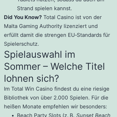
Strand spielen kannst.
Did You Know?
Total Casino ist von der
Malta Gaming Authority lizenziert und
erfüllt damit die strengen EU‑Standards für
Spielerschutz.
Spielauswahl im
Sommer – Welche Titel
lohnen sich?
Im Total Win Casino findest du eine riesige
Bibliothek von über 2.000 Spielen. Für die
heißen Monate empfehlen wir besonders:
Beach Party Slots (z. B.
Sunset Beach