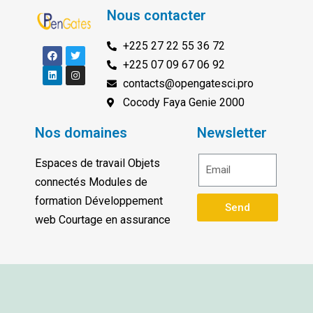
Nous contacter
+225 27 22 55 36 72
+225 07 09 67 06 92
contacts@opengatesci.pro
Cocody Faya Genie 2000
Nos domaines
Newsletter
Espaces de travail Objets
connectés Modules de
formation Développement
Send
web Courtage en assurance