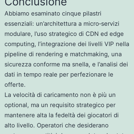
Conclusione
Abbiamo esaminato cinque pilastri
essenziali: un’architettura a micro‑servizi
modulare, l’uso strategico di CDN ed edge
computing, l’integrazione dei livelli VIP nella
pipeline di rendering e matchmaking, una
sicurezza conforme ma snella, e l’analisi dei
dati in tempo reale per perfezionare le
offerte.
La velocità di caricamento non è più un
optional, ma un requisito strategico per
mantenere alta la fedeltà dei giocatori di
alto livello. Operatori che desiderano