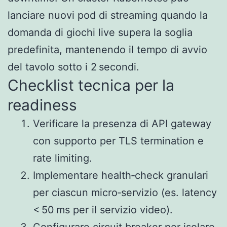
lanciare nuovi pod di streaming quando la
domanda di giochi live supera la soglia
predefinita, mantenendo il tempo di avvio
del tavolo sotto i 2 secondi.
Checklist tecnica per la
readiness
Verificare la presenza di API gateway
con supporto per TLS termination e
rate limiting.
Implementare health‑check granulari
per ciascun micro‑servizio (es. latency
< 50 ms per il servizio video).