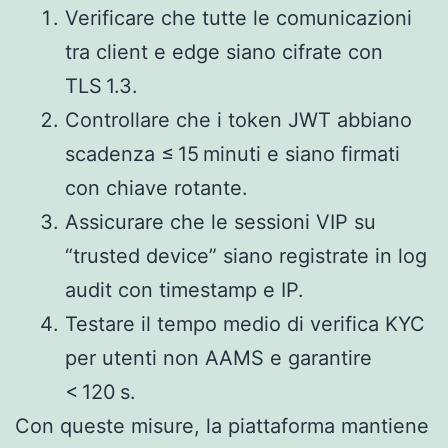
Verificare che tutte le comunicazioni
tra client e edge siano cifrate con
TLS 1.3.
Controllare che i token JWT abbiano
scadenza ≤ 15 minuti e siano firmati
con chiave rotante.
Assicurare che le sessioni VIP su
“trusted device” siano registrate in log
audit con timestamp e IP.
Testare il tempo medio di verifica KYC
per utenti non AAMS e garantire
< 120 s.
Con queste misure, la piattaforma mantiene