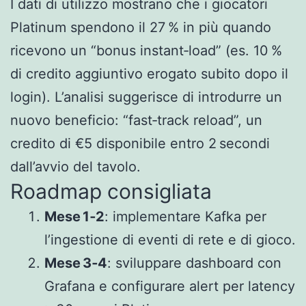
I dati di utilizzo mostrano che i giocatori
Platinum spendono il 27 % in più quando
ricevono un “bonus instant‑load” (es. 10 %
di credito aggiuntivo erogato subito dopo il
login). L’analisi suggerisce di introdurre un
nuovo beneficio: “fast‑track reload”, un
credito di €5 disponibile entro 2 secondi
dall’avvio del tavolo.
Roadmap consigliata
Mese 1‑2
: implementare Kafka per
l’ingestione di eventi di rete e di gioco.
Mese 3‑4
: sviluppare dashboard con
Grafana e configurare alert per latency