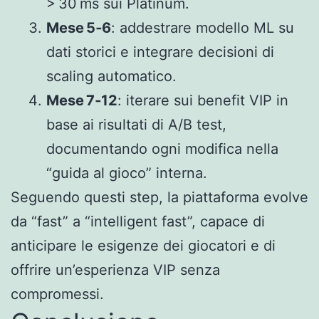
> 30 ms sui Platinum.
Mese 5‑6
: addestrare modello ML su
dati storici e integrare decisioni di
scaling automatico.
Mese 7‑12
: iterare sui benefit VIP in
base ai risultati di A/B test,
documentando ogni modifica nella
“guida al gioco” interna.
Seguendo questi step, la piattaforma evolve
da “fast” a “intelligent fast”, capace di
anticipare le esigenze dei giocatori e di
offrire un’esperienza VIP senza
compromessi.