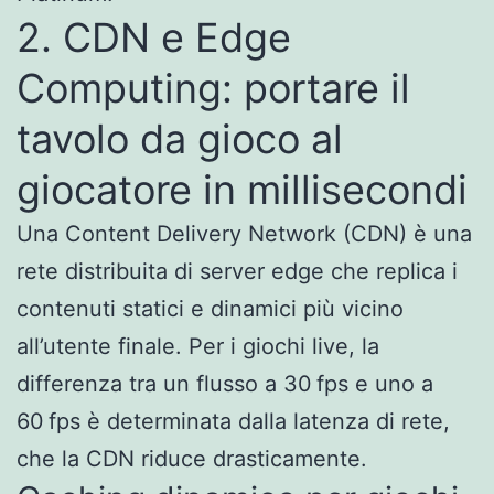
2. CDN e Edge
Computing: portare il
tavolo da gioco al
giocatore in millisecondi
Una Content Delivery Network (CDN) è una
rete distribuita di server edge che replica i
contenuti statici e dinamici più vicino
all’utente finale. Per i giochi live, la
differenza tra un flusso a 30 fps e uno a
60 fps è determinata dalla latenza di rete,
che la CDN riduce drasticamente.