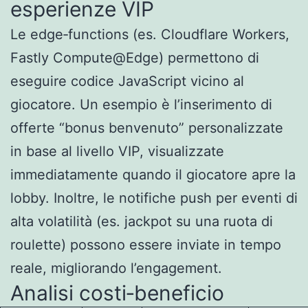
esperienze VIP
Le edge‑functions (es. Cloudflare Workers,
Fastly Compute@Edge) permettono di
eseguire codice JavaScript vicino al
giocatore. Un esempio è l’inserimento di
offerte “bonus benvenuto” personalizzate
in base al livello VIP, visualizzate
immediatamente quando il giocatore apre la
lobby. Inoltre, le notifiche push per eventi di
alta volatilità (es. jackpot su una ruota di
roulette) possono essere inviate in tempo
reale, migliorando l’engagement.
Analisi costi‑beneficio