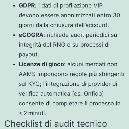
GDPR
: i dati di profilazione VIP
devono essere anonimizzati entro 30
giorni dalla chiusura dell’account.
eCOGRA
: richiede audit periodici su
integrità del RNG e su processi di
payout.
Licenze di gioco
: alcuni mercati non
AAMS impongono regole più stringenti
sul KYC; l’integrazione di provider di
verifica automatica (es. Onfido)
consente di completare il processo in
< 2 minuti.
Checklist di audit tecnico