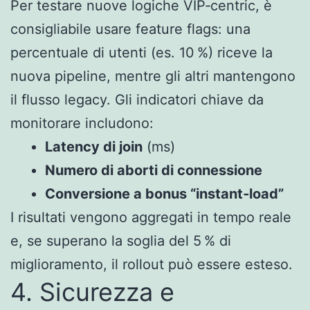
Per testare nuove logiche VIP‑centric, è
consigliabile usare feature flags: una
percentuale di utenti (es. 10 %) riceve la
nuova pipeline, mentre gli altri mantengono
il flusso legacy. Gli indicatori chiave da
monitorare includono:
Latency di join
(ms)
Numero di aborti di connessione
Conversione a bonus “instant‑load”
I risultati vengono aggregati in tempo reale
e, se superano la soglia del 5 % di
miglioramento, il rollout può essere esteso.
4. Sicurezza e