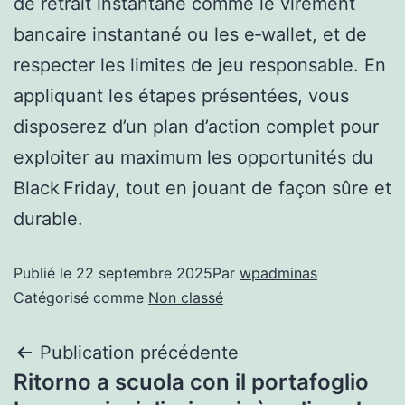
de retrait instantané comme le virement
bancaire instantané ou les e‑wallet, et de
respecter les limites de jeu responsable. En
appliquant les étapes présentées, vous
disposerez d’un plan d’action complet pour
exploiter au maximum les opportunités du
Black Friday, tout en jouant de façon sûre et
durable.
Publié le
22 septembre 2025
Par
wpadminas
Catégorisé comme
Non classé
Publication précédente
Ritorno a scuola con il portafoglio