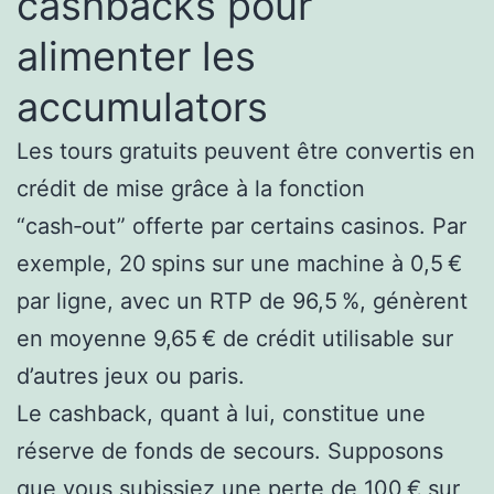
cashbacks pour
alimenter les
accumulators
Les tours gratuits peuvent être convertis en
crédit de mise grâce à la fonction
“cash‑out” offerte par certains casinos. Par
exemple, 20 spins sur une machine à 0,5 €
par ligne, avec un RTP de 96,5 %, génèrent
en moyenne 9,65 € de crédit utilisable sur
d’autres jeux ou paris.
Le cashback, quant à lui, constitue une
réserve de fonds de secours. Supposons
que vous subissiez une perte de 100 € sur