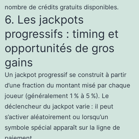
nombre de crédits gratuits disponibles.
6. Les jackpots
progressifs : timing et
opportunités de gros
gains
Un jackpot progressif se construit à partir
d’une fraction du montant misé par chaque
joueur (généralement 1 % à 5 %). Le
déclencheur du jackpot varie : il peut
s’activer aléatoirement ou lorsqu’un
symbole spécial apparaît sur la ligne de
paiement.