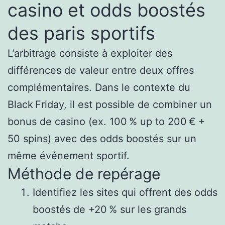
casino et odds boostés
des paris sportifs
L’arbitrage consiste à exploiter des
différences de valeur entre deux offres
complémentaires. Dans le contexte du
Black Friday, il est possible de combiner un
bonus de casino (ex. 100 % up to 200 € +
50 spins) avec des odds boostés sur un
même événement sportif.
Méthode de repérage
Identifiez les sites qui offrent des odds
boostés de +20 % sur les grands