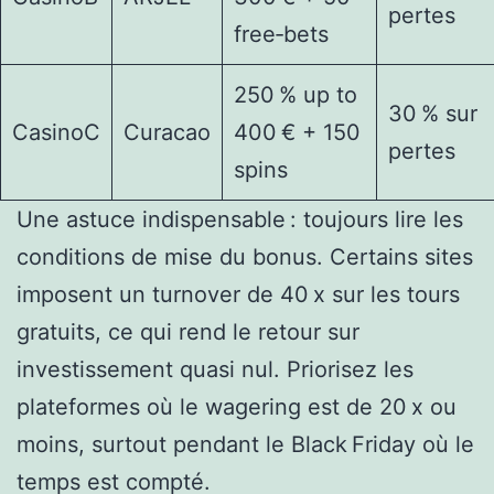
pertes
free‑bets
250 % up to
30 % sur
CasinoC
Curacao
400 € + 150
pertes
spins
Une astuce indispensable : toujours lire les
conditions de mise du bonus. Certains sites
imposent un turnover de 40 x sur les tours
gratuits, ce qui rend le retour sur
investissement quasi nul. Priorisez les
plateformes où le wagering est de 20 x ou
moins, surtout pendant le Black Friday où le
temps est compté.