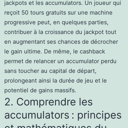
jackpots et les accumulators. Un joueur qui
reçoit 50 tours gratuits sur une machine
progressive peut, en quelques parties,
contribuer à la croissance du jackpot tout
en augmentant ses chances de décrocher
le gain ultime. De même, le cashback
permet de relancer un accumulator perdu
sans toucher au capital de départ,
prolongeant ainsi la durée de jeu et le
potentiel de gains massifs.
2. Comprendre les
accumulators : principes