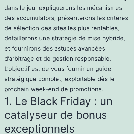
dans le jeu, expliquerons les mécanismes
des accumulators, présenterons les critères
de sélection des sites les plus rentables,
détaillerons une stratégie de mise hybride,
et fournirons des astuces avancées
d’arbitrage et de gestion responsable.
L’objectif est de vous fournir un guide
stratégique complet, exploitable dès le
prochain week‑end de promotions.
1. Le Black Friday : un
catalyseur de bonus
exceptionnels