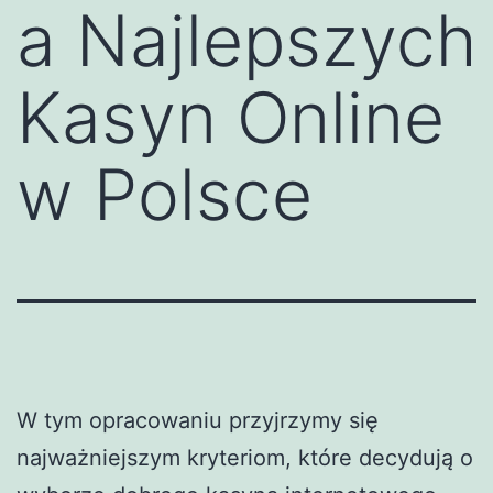
a Najlepszych
Kasyn Online
w Polsce
W tym opracowaniu przyjrzymy się
najważniejszym kryteriom, które decydują o