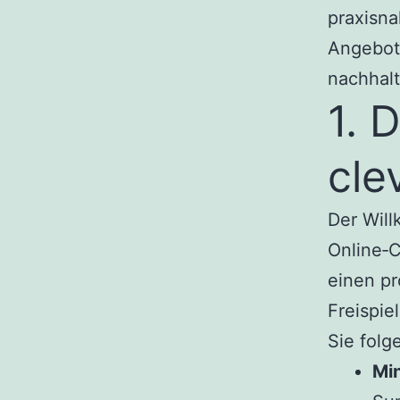
praxisna
Angebot
nachhalt
1. 
cle
Der Wil
Online‑C
einen pr
Freispie
Sie fol
Mi