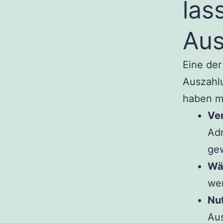
las
Aus
Eine der
Auszahlu
haben mö
Ver
Ad
ge
Wä
wer
Nu
Aus