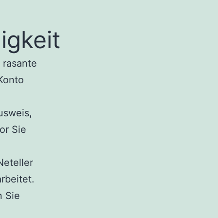
gkeit
e rasante
 Konto
usweis,
or Sie
eteller
rbeitet.
 Sie