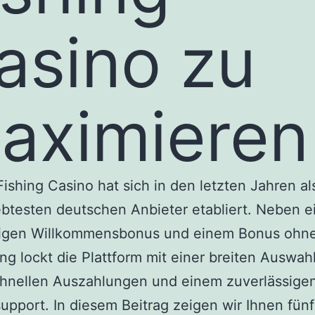
asino zu
aximieren
Fishing Casino hat sich in den letzten Jahren al
ebtesten deutschen Anbieter etabliert. Neben 
igen Willkommensbonus und einem Bonus ohn
ng lockt die Plattform mit einer breiten Auswah
chnellen Auszahlungen und einem zuverlässige
pport. In diesem Beitrag zeigen wir Ihnen fünf