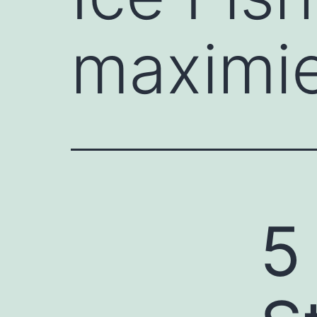
maximi
5