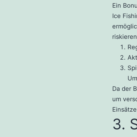
Ein Bonu
Ice Fish
ermöglic
riskiere
Reg
Akt
Spi
Ums
Da der B
um vers
Einsätze
3. 