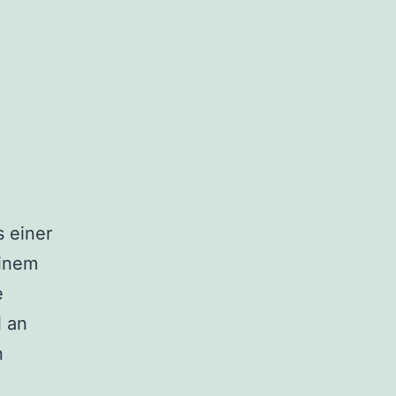
s einer
einem
e
l an
n