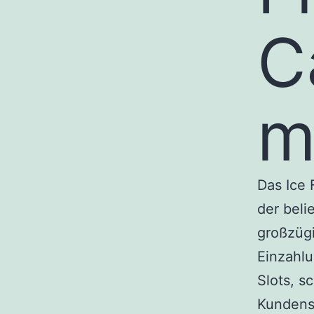
C
m
Das Ice 
der beli
großzüg
Einzahlu
Slots, s
Kundensu