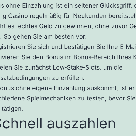
s ohne Einzahlung ist ein seltener Glücksgriff,
ing Casino regelmäßig für Neukunden bereitstell
ht es, echtes Geld zu gewinnen, ohne zuvor G
n. So gehen Sie am besten vor:
istrieren Sie sich und bestätigen Sie Ihre E‑Mai
ivieren Sie den Bonus im Bonus‑Bereich Ihres 
elen Sie zunächst Low‑Stake‑Slots, um die
atzbedingungen zu erfüllen.
onus ohne eigene Einzahlung auskommt, ist er 
chiedene Spielmechaniken zu testen, bevor Sie
 tätigen.
Schnell auszahlen