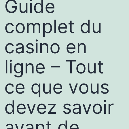
Guide
complet du
casino en
ligne – Tout
ce que vous
devez savoir
avant de