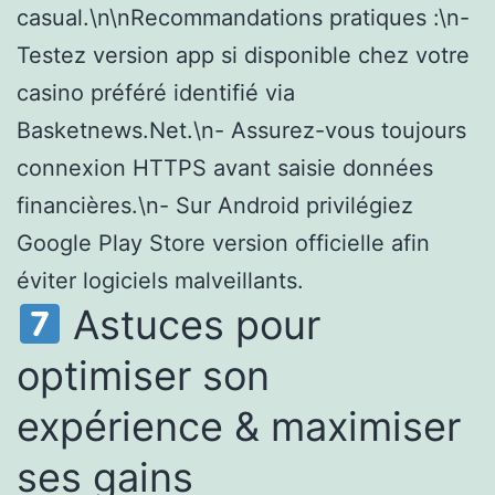
casual.\n\nRecommandations pratiques :\n-
Testez version app si disponible chez votre
casino préféré identifié via
Basketnews.Net.\n- Assurez-vous toujours
connexion HTTPS avant saisie données
financières.\n- Sur Android privilégiez
Google Play Store version officielle afin
éviter logiciels malveillants.
Astuces pour
optimiser son
expérience & maximiser
ses gains