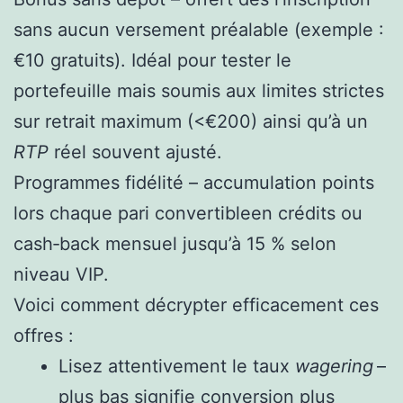
sans aucun versement préalable (exemple :
€10 gratuits). Idéal pour tester le
portefeuille mais soumis aux limites strictes
sur retrait maximum (<€200) ainsi qu’à un
RTP
réel souvent ajusté.
Programmes fidélité – accumulation points
lors chaque pari convertibleen crédits ou
cash‑back mensuel jusqu’à 15 % selon
niveau VIP.
Voici comment décrypter efficacement ces
offres :
Lisez attentivement le taux
wagering
–
plus bas signifie conversion plus