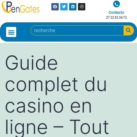
Contacts
27 22 55 36 72
Guide
complet du
casino en
ligne – Tout