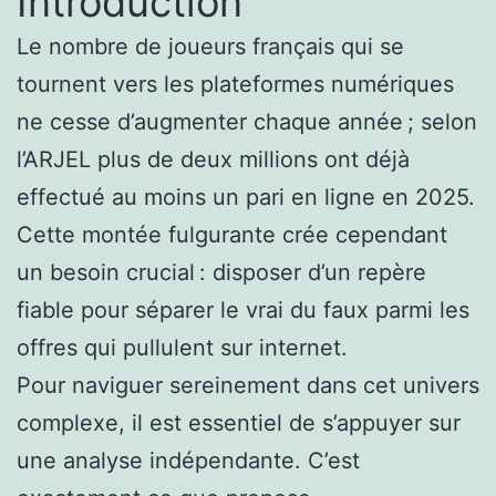
Introduction
Le nombre de joueurs français qui se
tournent vers les plateformes numériques
ne cesse d’augmenter chaque année ; selon
l’ARJEL plus de deux millions ont déjà
effectué au moins un pari en ligne en 2025.
Cette montée fulgurante crée cependant
un besoin crucial : disposer d’un repère
fiable pour séparer le vrai du faux parmi les
offres qui pullulent sur internet.
Pour naviguer sereinement dans cet univers
complexe, il est essentiel de s’appuyer sur
une analyse indépendante. C’est