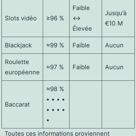
Faible
Jusqu’à
Slots vidéo
≥96 %
↔︎
€10 M
Élevée
Blackjack
≈99 %
Faible
Aucun
Roulette
≈97 %
Faible
Aucun
européenne
≈98 %
• • • •
Baccarat
• • • •
•
Toutes ces informations proviennent