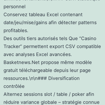
personnel
Conservez tableau Excel contenant
date/jeu/mise/gains afin détecter patterns
profitables.
Des outils tiers autorisés tels Que “Casino
Tracker” permettent export CSV compatible
avec analyses Excel avancées.
Basketnews.Net propose même modèle
gratuit téléchargeable depuis leur page
ressources.\n\n### Diversification
contrôlée
Alternez sessions slot / table / poker afin
réduire variance globale – stratégie connue