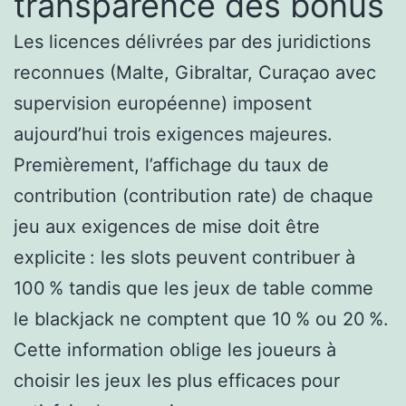
transparence des bonus
Les licences délivrées par des juridictions
reconnues (Malte, Gibraltar, Curaçao avec
supervision européenne) imposent
aujourd’hui trois exigences majeures.
Premièrement, l’affichage du taux de
contribution (contribution rate) de chaque
jeu aux exigences de mise doit être
explicite : les slots peuvent contribuer à
100 % tandis que les jeux de table comme
le blackjack ne comptent que 10 % ou 20 %.
Cette information oblige les joueurs à
choisir les jeux les plus efficaces pour