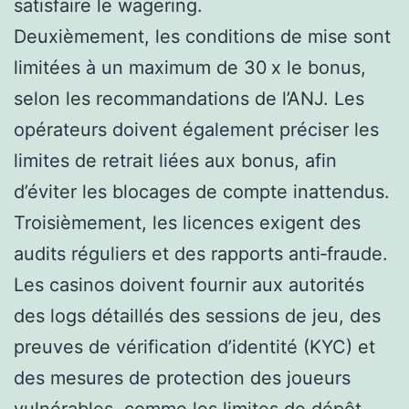
satisfaire le wagering.
Deuxièmement, les conditions de mise sont
limitées à un maximum de 30 x le bonus,
selon les recommandations de l’ANJ. Les
opérateurs doivent également préciser les
limites de retrait liées aux bonus, afin
d’éviter les blocages de compte inattendus.
Troisièmement, les licences exigent des
audits réguliers et des rapports anti‑fraude.
Les casinos doivent fournir aux autorités
des logs détaillés des sessions de jeu, des
preuves de vérification d’identité (KYC) et
des mesures de protection des joueurs