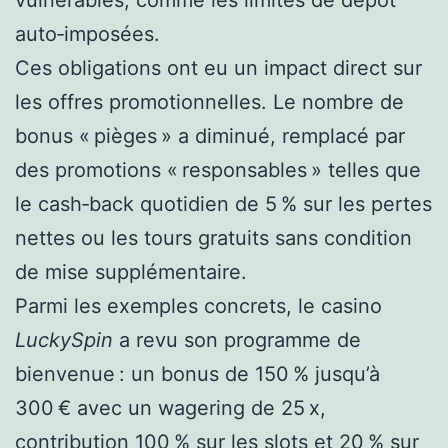
vulnérables, comme les limites de dépôt
auto‑imposées.
Ces obligations ont eu un impact direct sur
les offres promotionnelles. Le nombre de
bonus « pièges » a diminué, remplacé par
des promotions « responsables » telles que
le cash‑back quotidien de 5 % sur les pertes
nettes ou les tours gratuits sans condition
de mise supplémentaire.
Parmi les exemples concrets, le casino
LuckySpin
a revu son programme de
bienvenue : un bonus de 150 % jusqu’à
300 € avec un wagering de 25 x,
contribution 100 % sur les slots et 20 % sur