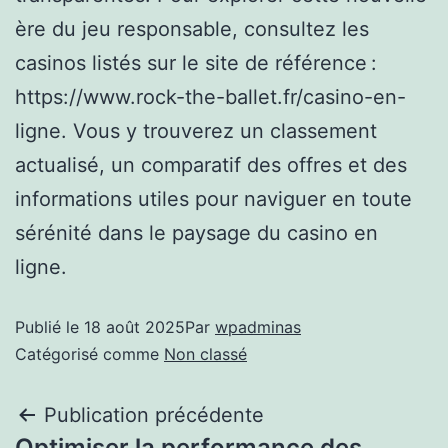
ère du jeu responsable, consultez les
casinos listés sur le site de référence :
https://www.rock-the-ballet.fr/casino-en-
ligne. Vous y trouverez un classement
actualisé, un comparatif des offres et des
informations utiles pour naviguer en toute
sérénité dans le paysage du casino en
ligne.
Publié le
18 août 2025
Par
wpadminas
Catégorisé comme
Non classé
Publication précédente
Optimiser la performance des