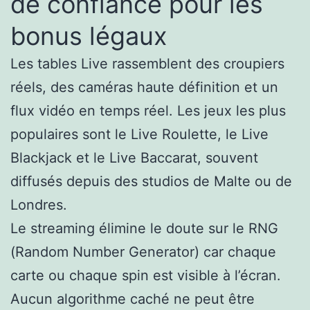
de confiance pour les
bonus légaux
Les tables Live rassemblent des croupiers
réels, des caméras haute définition et un
flux vidéo en temps réel. Les jeux les plus
populaires sont le Live Roulette, le Live
Blackjack et le Live Baccarat, souvent
diffusés depuis des studios de Malte ou de
Londres.
Le streaming élimine le doute sur le RNG
(Random Number Generator) car chaque
carte ou chaque spin est visible à l’écran.
Aucun algorithme caché ne peut être