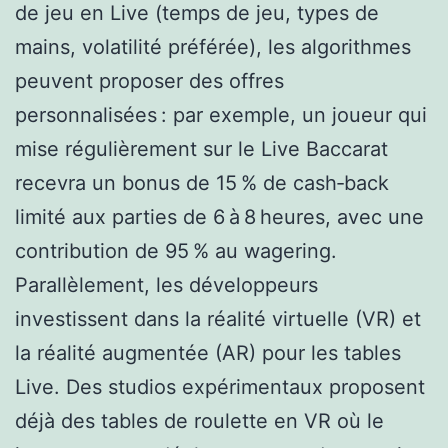
de jeu en Live (temps de jeu, types de
mains, volatilité préférée), les algorithmes
peuvent proposer des offres
personnalisées : par exemple, un joueur qui
mise régulièrement sur le Live Baccarat
recevra un bonus de 15 % de cash‑back
limité aux parties de 6 à 8 heures, avec une
contribution de 95 % au wagering.
Parallèlement, les développeurs
investissent dans la réalité virtuelle (VR) et
la réalité augmentée (AR) pour les tables
Live. Des studios expérimentaux proposent
déjà des tables de roulette en VR où le