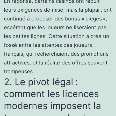
En réponse, certains casinos ont réduit
leurs exigences de mise, mais la plupart ont
continué à proposer des bonus « pièges »,
espérant que les joueurs ne liseraient pas
les petites lignes. Cette situation a créé un
fossé entre les attentes des joueurs
français, qui recherchaient des promotions
attractives, et la réalité des offres souvent
trompeuses.
2. Le pivot légal :
comment les licences
modernes imposent la