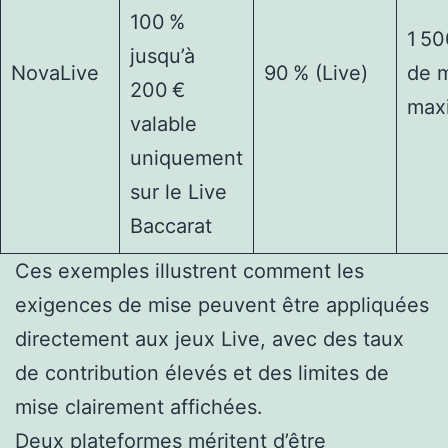
100 %
1 50
jusqu’à
NovaLive
90 % (Live)
de 
200 €
max
valable
uniquement
sur le Live
Baccarat
Ces exemples illustrent comment les
exigences de mise peuvent être appliquées
directement aux jeux Live, avec des taux
de contribution élevés et des limites de
mise clairement affichées.
Deux plateformes méritent d’être