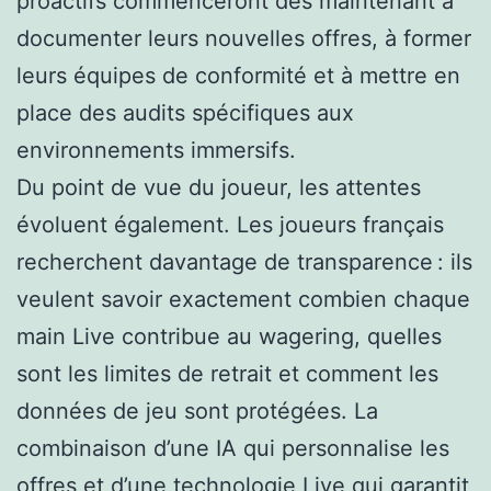
proactifs commenceront dès maintenant à
documenter leurs nouvelles offres, à former
leurs équipes de conformité et à mettre en
place des audits spécifiques aux
environnements immersifs.
Du point de vue du joueur, les attentes
évoluent également. Les joueurs français
recherchent davantage de transparence : ils
veulent savoir exactement combien chaque
main Live contribue au wagering, quelles
sont les limites de retrait et comment les
données de jeu sont protégées. La
combinaison d’une IA qui personnalise les
offres et d’une technologie Live qui garantit