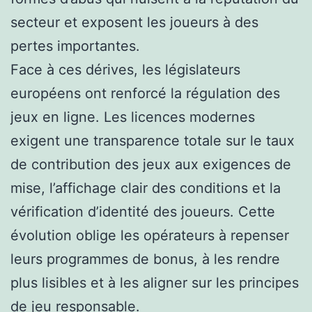
secteur et exposent les joueurs à des
pertes importantes.
Face à ces dérives, les législateurs
européens ont renforcé la régulation des
jeux en ligne. Les licences modernes
exigent une transparence totale sur le taux
de contribution des jeux aux exigences de
mise, l’affichage clair des conditions et la
vérification d’identité des joueurs. Cette
évolution oblige les opérateurs à repenser
leurs programmes de bonus, à les rendre
plus lisibles et à les aligner sur les principes
de jeu responsable.