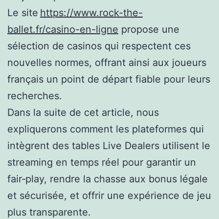
Le site
https://www.rock-the-
ballet.fr/casino-en-ligne
propose une
sélection de casinos qui respectent ces
nouvelles normes, offrant ainsi aux joueurs
français un point de départ fiable pour leurs
recherches.
Dans la suite de cet article, nous
expliquerons comment les plateformes qui
intègrent des tables Live Dealers utilisent le
streaming en temps réel pour garantir un
fair‑play, rendre la chasse aux bonus légale
et sécurisée, et offrir une expérience de jeu
plus transparente.