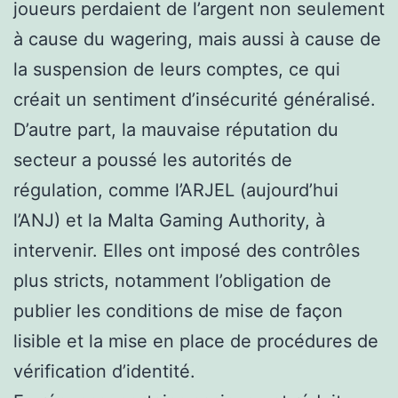
joueurs perdaient de l’argent non seulement
à cause du wagering, mais aussi à cause de
la suspension de leurs comptes, ce qui
créait un sentiment d’insécurité généralisé.
D’autre part, la mauvaise réputation du
secteur a poussé les autorités de
régulation, comme l’ARJEL (aujourd’hui
l’ANJ) et la Malta Gaming Authority, à
intervenir. Elles ont imposé des contrôles
plus stricts, notamment l’obligation de
publier les conditions de mise de façon
lisible et la mise en place de procédures de
vérification d’identité.