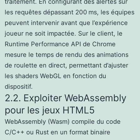
traitement. En configurant des alertes sur
les requêtes dépassant 200 ms, les équipes
peuvent intervenir avant que l’expérience
joueur ne soit impactée. Sur le client, le
Runtime Performance API de Chrome
mesure le temps de rendu des animations
de roulette en direct, permettant d’ajuster
les shaders WebGL en fonction du
dispositif.
2.2. Exploiter WebAssembly
pour les jeux HTML5
WebAssembly (Wasm) compile du code
C/C++ ou Rust en un format binaire