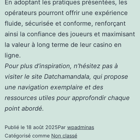
En adoptant les pratiques présentées, les
opérateurs pourront offrir une expérience
fluide, sécurisée et conforme, renforçant
ainsi la confiance des joueurs et maximisant
la valeur à long terme de leur casino en
ligne.
Pour plus d’inspiration, n’hésitez pas à
visiter le site Datchamandala, qui propose
une navigation exemplaire et des
ressources utiles pour approfondir chaque
point abordé.
Publié le
18 août 2025
Par
wpadminas
Catégorisé comme
Non classé