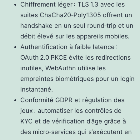
Chiffrement léger : TLS 1.3 avec les
suites ChaCha20‑Poly1305 offrent un
handshake en un seul round‑trip et un
débit élevé sur les appareils mobiles.
Authentification à faible latence :
OAuth 2.0 PKCE évite les redirections
inutiles, WebAuthn utilise les
empreintes biométriques pour un login
instantané.
Conformité GDPR et régulation des
jeux : automatiser les contrôles de
KYC et de vérification d’âge grâce à
des micro‑services qui s’exécutent en