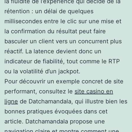
la fluidité de l’expérience qui décide de la
rétention : un délai de quelques
millisecondes entre le clic sur une mise et
la confirmation du résultat peut faire
basculer un client vers un concurrent plus
réactif. La latence devient donc un
indicateur de fiabilité, tout comme le RTP
ou la volatilité d’un jackpot.
Pour découvrir un exemple concret de site
performant, consultez le
site casino en
ligne
de Datchamandala, qui illustre bien les
bonnes pratiques évoquées dans cet
article. Datchamandala propose une
navigation claire et montre comment une