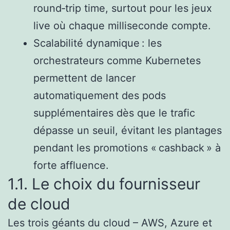
round‑trip time, surtout pour les jeux
live où chaque milliseconde compte.
Scalabilité dynamique : les
orchestrateurs comme Kubernetes
permettent de lancer
automatiquement des pods
supplémentaires dès que le trafic
dépasse un seuil, évitant les plantages
pendant les promotions « cashback » à
forte affluence.
1.1. Le choix du fournisseur
de cloud
Les trois géants du cloud – AWS, Azure et