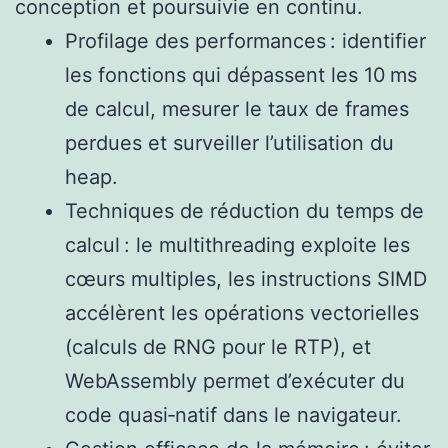
conception et poursuivie en continu.
Profilage des performances : identifier
les fonctions qui dépassent les 10 ms
de calcul, mesurer le taux de frames
perdues et surveiller l’utilisation du
heap.
Techniques de réduction du temps de
calcul : le multithreading exploite les
cœurs multiples, les instructions SIMD
accélèrent les opérations vectorielles
(calculs de RNG pour le RTP), et
WebAssembly permet d’exécuter du
code quasi‑natif dans le navigateur.