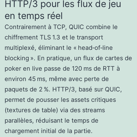
HTTP/3 pour les flux de jeu
en temps réel
Contrairement à TCP, QUIC combine le
chiffrement TLS 1.3 et le transport
multiplexé, éliminant le « head‑of‑line
blocking ». En pratique, un flux de cartes de
poker en live passe de 120 ms de RTT à
environ 45 ms, même avec perte de
paquets de 2 %. HTTP/3, basé sur QUIC,
permet de pousser les assets critiques
(textures de table) via des streams
parallèles, réduisant le temps de
chargement initial de la partie.