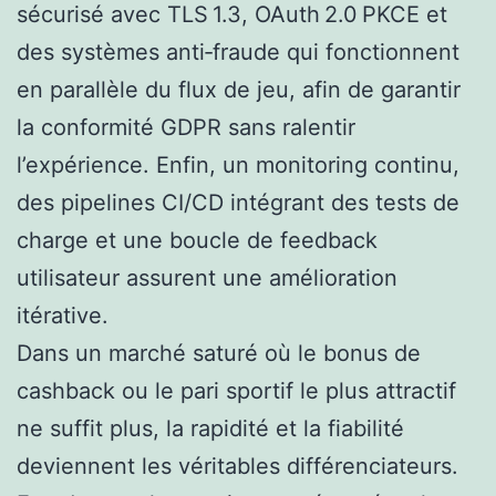
sécurisé avec TLS 1.3, OAuth 2.0 PKCE et
des systèmes anti‑fraude qui fonctionnent
en parallèle du flux de jeu, afin de garantir
la conformité GDPR sans ralentir
l’expérience. Enfin, un monitoring continu,
des pipelines CI/CD intégrant des tests de
charge et une boucle de feedback
utilisateur assurent une amélioration
itérative.
Dans un marché saturé où le bonus de
cashback ou le pari sportif le plus attractif
ne suffit plus, la rapidité et la fiabilité
deviennent les véritables différenciateurs.