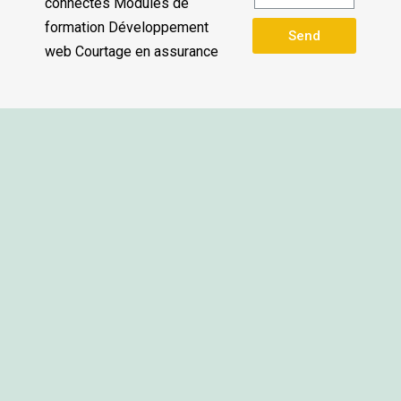
connectés Modules de
formation Développement
Send
web Courtage en assurance