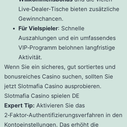
Live‑Dealer‑Tische bieten zusätzliche
Gewinnchancen.
Für Vielspieler
: Schnelle
Auszahlungen und ein umfassendes
VIP‑Programm belohnen langfristige
Aktivität.
Wenn Sie ein sicheres, gut sortiertes und
bonusreiches Casino suchen, sollten Sie
jetzt Slotmafia Casino ausprobieren.
Slotmafia Casino spielen DE
Expert Tip:
Aktivieren Sie das
2‑Faktor‑Authentifizierungsverfahren in den
Kontoeinstellungen. Das erhöht die