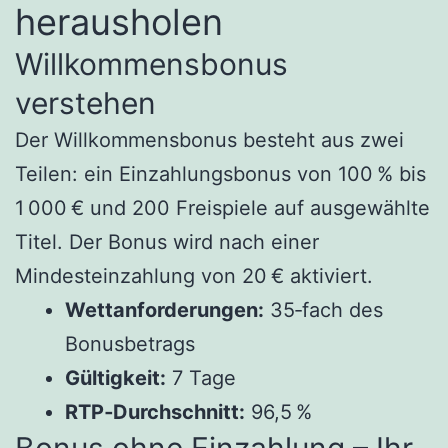
herausholen
Willkommensbonus
verstehen
Der Willkommensbonus besteht aus zwei
Teilen: ein Einzahlungsbonus von 100 % bis
1 000 € und 200 Freispiele auf ausgewählte
Titel. Der Bonus wird nach einer
Mindesteinzahlung von 20 € aktiviert.
Wettanforderungen:
35‑fach des
Bonusbetrags
Gültigkeit:
7 Tage
RTP‑Durchschnitt:
96,5 %