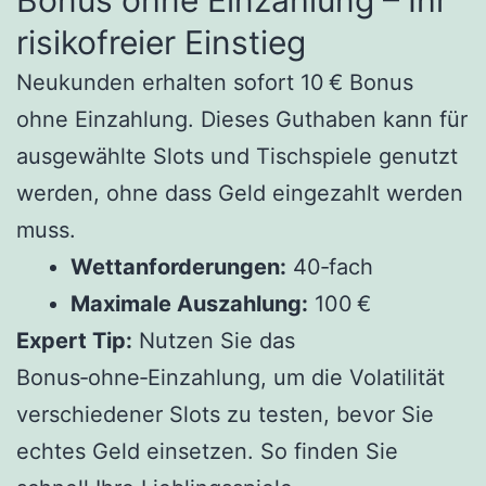
Bonus ohne Einzahlung – Ihr
risikofreier Einstieg
Neukunden erhalten sofort 10 € Bonus
ohne Einzahlung. Dieses Guthaben kann für
ausgewählte Slots und Tischspiele genutzt
werden, ohne dass Geld eingezahlt werden
muss.
Wettanforderungen:
40‑fach
Maximale Auszahlung:
100 €
Expert Tip:
Nutzen Sie das
Bonus‑ohne‑Einzahlung, um die Volatilität
verschiedener Slots zu testen, bevor Sie
echtes Geld einsetzen. So finden Sie