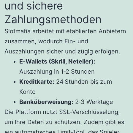
und sichere
Zahlungsmethoden
Slotmafia arbeitet mit etablierten Anbietern
zusammen, wodurch Ein- und
Auszahlungen sicher und zügig erfolgen.
E‑Wallets (Skrill, Neteller):
Auszahlung in 1‑2 Stunden
Kreditkarte:
24 Stunden bis zum
Konto
Banküberweisung:
2‑3 Werktage
Die Plattform nutzt SSL‑Verschlüsselung,
um Ihre Daten zu schützen. Zudem gibt es
ein automatisches Limit‑Tool, das Spieler