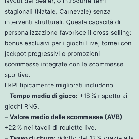
layout del dealer, o introdurre temi
stagionali (Natale, Carnevale) senza
interventi strutturali. Questa capacità di
personalizzazione favorisce il cross‑selling:
bonus esclusivi per i giochi Live, tornei con
jackpot progressivi e promozioni
scommesse integrate con le scommesse
sportive.
I KPI tipicamente migliorati includono:
–
Tempo medio di gioco
: +18 % rispetto ai
giochi RNG.
–
Valore medio delle scommesse (AVB)
:
+22 % nei tavoli di roulette live.
–
Tasso di churn
: ridotto del 12 % grazie alla