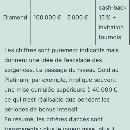
cash‑back
Diamond
100 000 €
5 000 €
15 % +
invitation
tournois
Les chiffres sont purement indicatifs mais
donnent une idée de l’escalade des
exigences. Le passage du niveau Gold au
Platinum, par exemple, implique souvent
une mise cumulée supérieure à 40 000 €,
ce qui n’est réalisable que pendant les
périodes de bonus intensif.
En résumé, les critères d’accès sont
transparents : plus le joueur mise, plus il