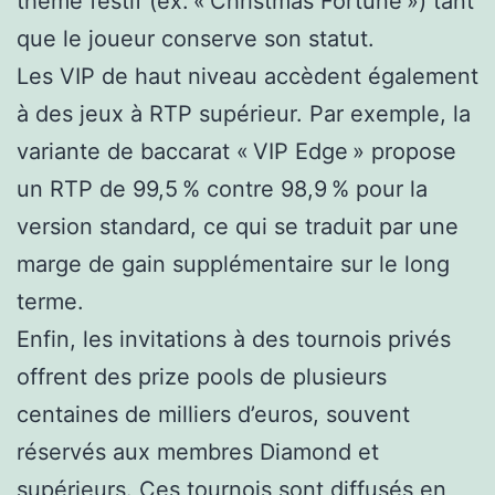
thème festif (ex. « Christmas Fortune ») tant
que le joueur conserve son statut.
Les VIP de haut niveau accèdent également
à des jeux à RTP supérieur. Par exemple, la
variante de baccarat « VIP Edge » propose
un RTP de 99,5 % contre 98,9 % pour la
version standard, ce qui se traduit par une
marge de gain supplémentaire sur le long
terme.
Enfin, les invitations à des tournois privés
offrent des prize pools de plusieurs
centaines de milliers d’euros, souvent
réservés aux membres Diamond et
supérieurs. Ces tournois sont diffusés en