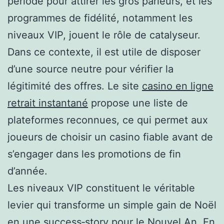
période pour attirer les gros parieurs, et les
programmes de fidélité, notamment les
niveaux VIP, jouent le rôle de catalyseur.
Dans ce contexte, il est utile de disposer
d’une source neutre pour vérifier la
légitimité des offres. Le site
casino en ligne
retrait instantané
propose une liste de
plateformes reconnues, ce qui permet aux
joueurs de choisir un casino fiable avant de
s’engager dans les promotions de fin
d’année.
Les niveaux VIP constituent le véritable
levier qui transforme un simple gain de Noël
en une success‑story pour le Nouvel An. En