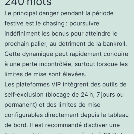
240 mots
Le principal danger pendant la période
festive est le chasing : poursuivre
indéfiniment les bonus pour atteindre le
prochain palier, au détriment de la bankroll.
Cette dynamique peut rapidement conduire
à une perte incontrôlée, surtout lorsque les
limites de mise sont élevées.
Les plateformes VIP intègrent des outils de
self‑exclusion (blocage de 24 h, 7 jours ou
permanent) et des limites de mise
configurables directement depuis le tableau
de bord. Il est recommandé d’activer une