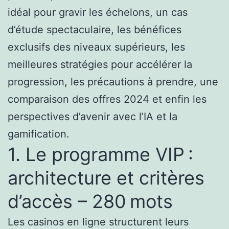
idéal pour gravir les échelons, un cas
d’étude spectaculaire, les bénéfices
exclusifs des niveaux supérieurs, les
meilleures stratégies pour accélérer la
progression, les précautions à prendre, une
comparaison des offres 2024 et enfin les
perspectives d’avenir avec l’IA et la
gamification.
1. Le programme VIP :
architecture et critères
d’accès – 280 mots
Les casinos en ligne structurent leurs