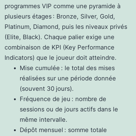
programmes VIP comme une pyramide à
plusieurs étages : Bronze, Silver, Gold,
Platinum, Diamond, puis les niveaux privés
(Elite, Black). Chaque palier exige une
combinaison de KPI (Key Performance
Indicators) que le joueur doit atteindre.
Mise cumulée : le total des mises
réalisées sur une période donnée
(souvent 30 jours).
Fréquence de jeu : nombre de
sessions ou de jours actifs dans le
même intervalle.
Dépôt mensuel : somme totale