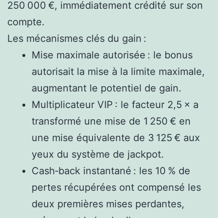
250 000 €, immédiatement crédité sur son
compte.
Les mécanismes clés du gain :
Mise maximale autorisée : le bonus
autorisait la mise à la limite maximale,
augmentant le potentiel de gain.
Multiplicateur VIP : le facteur 2,5 × a
transformé une mise de 1 250 € en
une mise équivalente de 3 125 € aux
yeux du système de jackpot.
Cash‑back instantané : les 10 % de
pertes récupérées ont compensé les
deux premières mises perdantes,