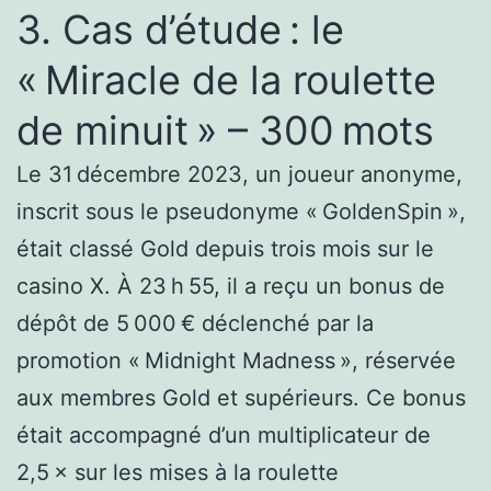
3. Cas d’étude : le
« Miracle de la roulette
de minuit » – 300 mots
Le 31 décembre 2023, un joueur anonyme,
inscrit sous le pseudonyme « GoldenSpin »,
était classé Gold depuis trois mois sur le
casino X. À 23 h 55, il a reçu un bonus de
dépôt de 5 000 € déclenché par la
promotion « Midnight Madness », réservée
aux membres Gold et supérieurs. Ce bonus
était accompagné d’un multiplicateur de
2,5 × sur les mises à la roulette