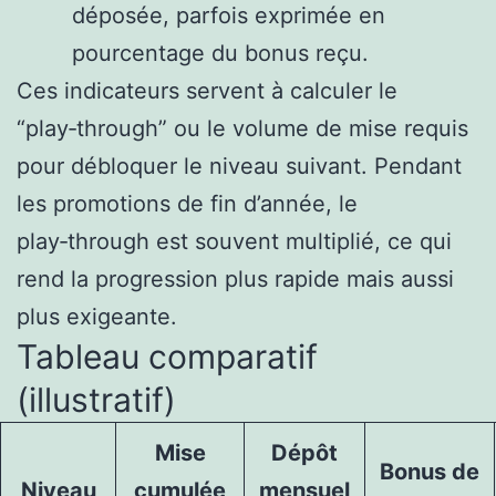
déposée, parfois exprimée en
pourcentage du bonus reçu.
Ces indicateurs servent à calculer le
“play‑through” ou le volume de mise requis
pour débloquer le niveau suivant. Pendant
les promotions de fin d’année, le
play‑through est souvent multiplié, ce qui
rend la progression plus rapide mais aussi
plus exigeante.
Tableau comparatif
(illustratif)
Mise
Dépôt
Bonus de
Niveau
cumulée
mensuel