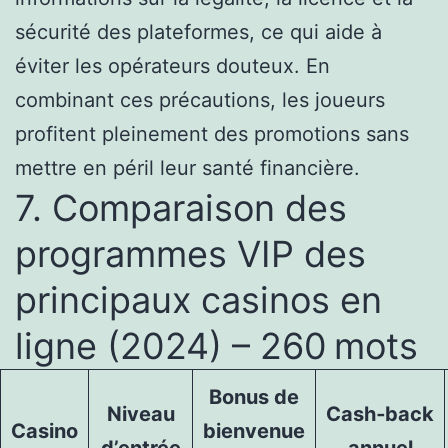
sécurité des plateformes, ce qui aide à
éviter les opérateurs douteux. En
combinant ces précautions, les joueurs
profitent pleinement des promotions sans
mettre en péril leur santé financière.
7. Comparaison des
programmes VIP des
principaux casinos en
ligne (2024) – 260 mots
Bonus de
Niveau
Cash‑back
Casino
bienvenue