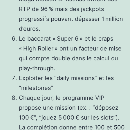
RTP de 96 % mais des jackpots
progressifs pouvant dépasser 1 million
d’euros.
Le baccarat « Super 6 » et le craps
« High Roller » ont un facteur de mise
qui compte double dans le calcul du
play‑through.
Exploiter les “daily missions” et les
“milestones”
Chaque jour, le programme VIP
propose une mission (ex. : “déposez
100 €”, “jouez 5 000 € sur les slots”).
La complétion donne entre 100 et 500