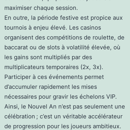
maximiser chaque session.
En outre, la période festive est propice aux
tournois à enjeu élevé. Les casinos
organisent des compétitions de roulette, de
baccarat ou de slots à volatilité élevée, où
les gains sont multipliés par des
multiplicateurs temporaires (2x, 3x).
Participer à ces événements permet
d’accumuler rapidement les mises
nécessaires pour gravir les échelons VIP.
Ainsi, le Nouvel An n’est pas seulement une
célébration ; c’est un véritable accélérateur
de progression pour les joueurs ambitieux.