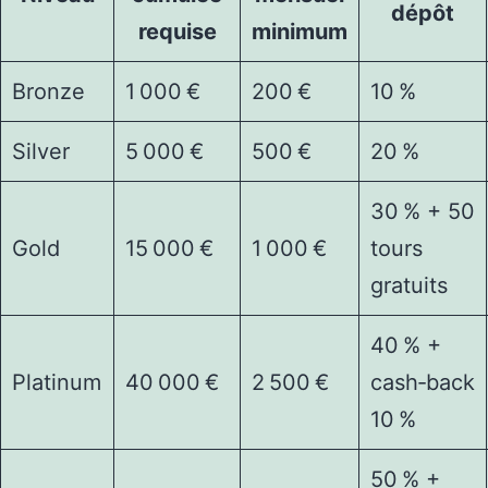
dépôt
requise
minimum
Bronze
1 000 €
200 €
10 %
Silver
5 000 €
500 €
20 %
30 % + 50
Gold
15 000 €
1 000 €
tours
gratuits
40 % +
Platinum
40 000 €
2 500 €
cash‑back
10 %
50 % +