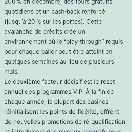
200 % en décembre, des tours gratuits
quotidiens et un cash‑back renforcé
(jusqu’à 20 % sur les pertes). Cette
avalanche de crédits crée un
environnement où le “play‑through” requis
pour chaque palier peut être atteint en
quelques semaines au lieu de plusieurs
mois.
Le deuxième facteur décisif est le reset
annuel des programmes VIP. À la fin de
chaque année, la plupart des casinos
réinitialisent les points de fidélité, offrent
de nouvelles promotions de ré‑qualification
et introduisent des niveaux exclusifs pour