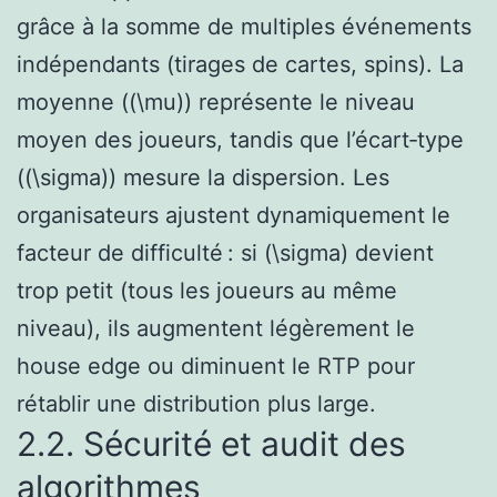
grâce à la somme de multiples événements
indépendants (tirages de cartes, spins). La
moyenne ((\mu)) représente le niveau
moyen des joueurs, tandis que l’écart‑type
((\sigma)) mesure la dispersion. Les
organisateurs ajustent dynamiquement le
facteur de difficulté : si (\sigma) devient
trop petit (tous les joueurs au même
niveau), ils augmentent légèrement le
house edge ou diminuent le RTP pour
rétablir une distribution plus large.
2.2. Sécurité et audit des
algorithmes