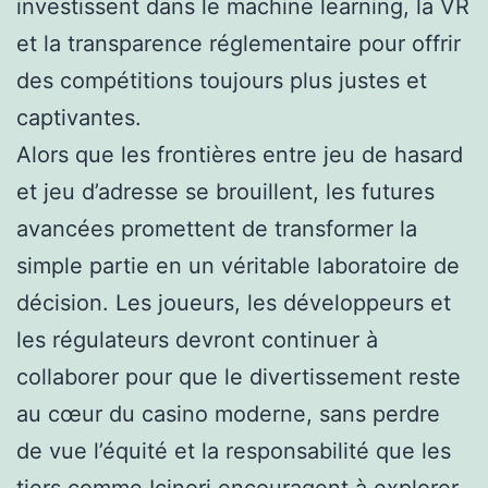
investissent dans le machine learning, la VR
et la transparence réglementaire pour offrir
des compétitions toujours plus justes et
captivantes.
Alors que les frontières entre jeu de hasard
et jeu d’adresse se brouillent, les futures
avancées promettent de transformer la
simple partie en un véritable laboratoire de
décision. Les joueurs, les développeurs et
les régulateurs devront continuer à
collaborer pour que le divertissement reste
au cœur du casino moderne, sans perdre
de vue l’équité et la responsabilité que les