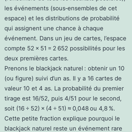
les événements (sous‑ensembles de cet
espace) et les distributions de probabilité
qui assignent une chance à chaque
événement. Dans un jeu de cartes, l’espace
compte 52 × 51 = 2 652 possibilités pour les
deux premières cartes.
Prenons le blackjack naturel : obtenir un 10
(ou figure) suivi d’un as. Il y a 16 cartes de
valeur 10 et 4 as. La probabilité du premier
tirage est 16/52, puis 4/51 pour le second,
soit (16 ÷ 52) × (4 ÷ 51) ≈ 0,048 ou 4,8 %.
Cette petite fraction explique pourquoi le
blackjack naturel reste un événement rare