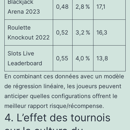
Blackjack
0,48
2,8 %
17,1
Arena 2023
Roulette
0,52
3,2 %
16,3
Knockout 2022
Slots Live
0,55
4,0 %
13,8
Leaderboard
En combinant ces données avec un modèle
de régression linéaire, les joueurs peuvent
anticiper quelles configurations offrent le
meilleur rapport risque/récompense.
4. L’effet des tournois