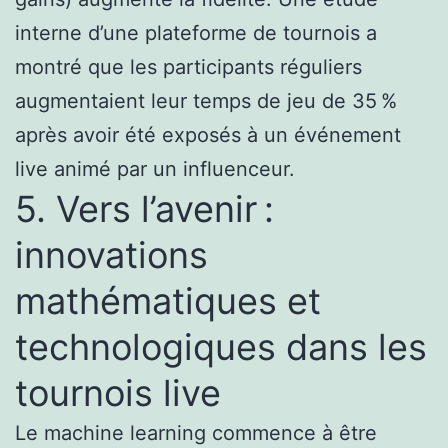
interne d’une plateforme de tournois a
montré que les participants réguliers
augmentaient leur temps de jeu de 35 %
après avoir été exposés à un événement
live animé par un influenceur.
5. Vers l’avenir :
innovations
mathématiques et
technologiques dans les
tournois live
Le machine learning commence à être