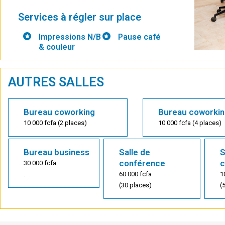
Services à régler sur place
Impressions N/B
Pause café
& couleur
AUTRES SALLES
Bureau coworking
Bureau coworki
10 000 fcfa (2 places)
10 000 fcfa (4 places)
Bureau business
Salle de
S
conférence
c
30 000 fcfa
.
60 000 fcfa
1
(30 places)
(