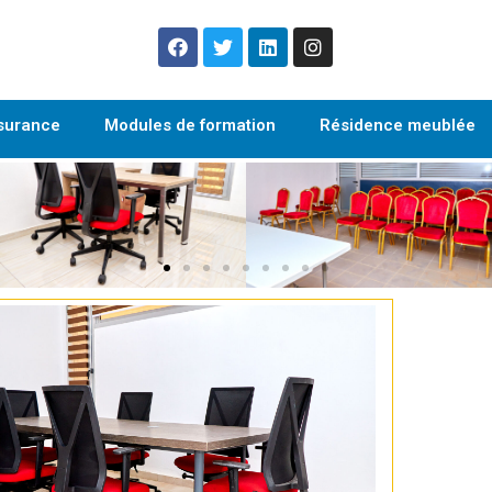
surance
Modules de formation
Résidence meublée